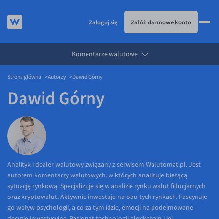
Zaloguj się
Załóż darmowe konto
Komentarze walutowe
KURSY WALUT
Strona główna
Autorzy
Dawid Górny
KARTA WIELOWALUTOWA
Kursy walut
Dawid Górny
PRZELEWY ZAGRANICZNE
EUR/PLN
Karta wielowalutowa
ESIM
USD/PLN
Visa Benefit
DLA FIRM
CHF/PLN
JAK TO DZIAŁA
GBP/PLN
Dla firm
BLOG
CZK/PLN
API dla biznesu
Jak to działa
Analityk i dealer walutowy związany z serwisem Walutomat.pl. Jest
autorem komentarzy walutowych, w których analizuje bieżącą
DKK/PLN
Partnerstwa
Prowizje i rabaty
Blog
sytuację rynkową. Specjalizuje się w analizie rynku walut fiducjarnych
NOK/PLN
Walutomat Business
Metody płatności
Aktualności
oraz kryptowalut. Aktywnie inwestuje na obu tych rynkach. Fascynuje
go wpływ psychologii, a co za tym idzie, emocji na podejmowane
SEK/PLN
Program Afiliacyjny
Banki i przelewy
Komentarze walutowe
decyzje inwestycyjne. Pasjonat technologii blockchain i jej