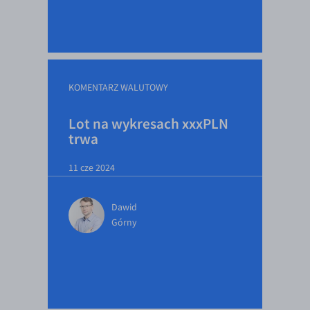
KOMENTARZ WALUTOWY
Lot na wykresach xxxPLN
trwa
11 cze 2024
Dawid
Górny