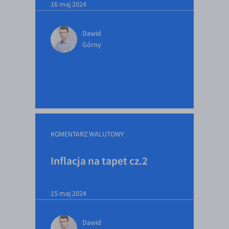
16 maj 2024
Dawid
Górny
KOMENTARZ WALUTOWY
Inflacja na tapet cz.2
15 maj 2024
Dawid