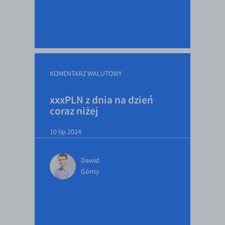
EUR/USD
EUR/GBP
EUR/CHF
EUR/CZK
KOMENTARZ WALUTOWY
EUR/DKK
xxxPLN z dnia na dzień
EUR/NOK
coraz niżej
EUR/SEK
EUR/AUD
10 lip 2024
EUR/BGN
Dawid
EUR/CAD
Górny
EUR/CNY
EUR/HKD
EUR/HUF