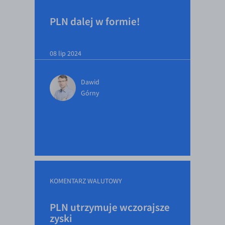
PLN dalej w formie!
08 lip 2024
Dawid
Górny
KOMENTARZ WALUTOWY
PLN utrzymuje wczorajsze
zyski