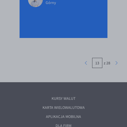
Górny
z 28
KURSY WALUT
KARTA WIELOWALUTOWA
APLIKACJA MOBILNA
DLA FIRM