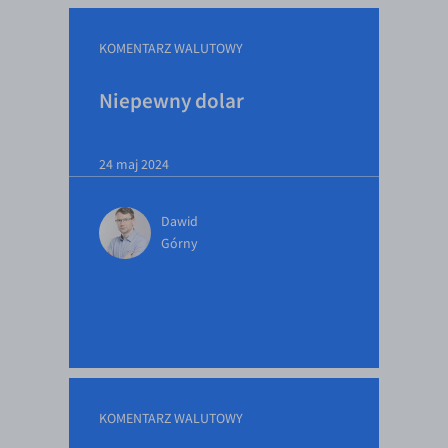
KOMENTARZ WALUTOWY
Niepewny dolar
24 maj 2024
Dawid
Górny
KOMENTARZ WALUTOWY