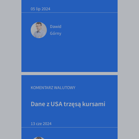
05 lip 2024
Dawid
Górny
KOMENTARZ WALUTOWY
Dane z USA trzęsą kursami
13 cze 2024