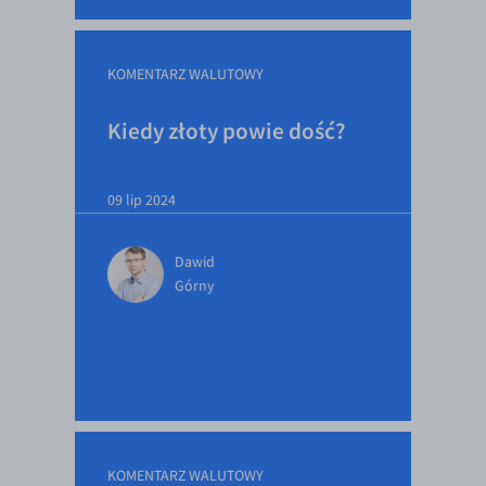
EUR/ILS
EUR/JPY
KOMENTARZ WALUTOWY
EUR/NZD
EUR/RON
Kiedy złoty powie dość?
EUR/SGD
EUR/TRY
09 lip 2024
EUR/ZAR
Dawid
GBP/USD
Górny
USD/CHF
GBP/CHF
KOMENTARZ WALUTOWY