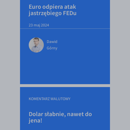
Euro odpiera atak
jastrzębiego FEDu
23 maj 2024
Dawid
Górny
KOMENTARZ WALUTOWY
Dolar słabnie, nawet do
jena!