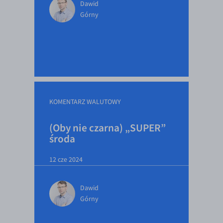
Dawid
Górny
KOMENTARZ WALUTOWY
(Oby nie czarna) „SUPER”
środa
12 cze 2024
Dawid
Górny