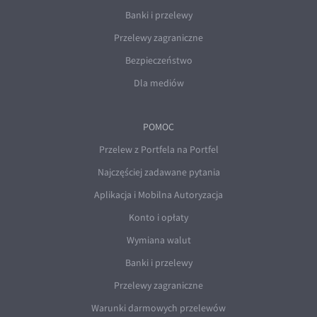
EUR/ILS
Banki i przelewy
EUR/JPY
Przelewy zagraniczne
EUR/NZD
Bezpieczeństwo
EUR/RON
Dla mediów
EUR/SGD
EUR/TRY
POMOC
EUR/ZAR
Przelew z Portfela na Portfel
GBP/USD
Najczęściej zadawane pytania
USD/CHF
Aplikacja i Mobilna Autoryzacja
GBP/CHF
Konto i opłaty
Wymiana walut
Banki i przelewy
Przelewy zagraniczne
Warunki darmowych przelewów