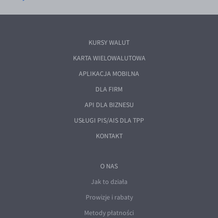
Poradnik
EUR/USD
EUR/GBP
KURSY WALUT
EUR/CHF
KARTA WIELOWALUTOWA
EUR/CZK
APLIKACJA MOBILNA
EUR/DKK
DLA FIRM
EUR/NOK
API DLA BIZNESU
EUR/SEK
USŁUGI PIS/AIS DLA TPP
EUR/AUD
KONTAKT
EUR/BGN
EUR/CAD
O NAS
EUR/CNY
Jak to działa
EUR/HKD
Prowizje i rabaty
EUR/HUF
Metody płatności