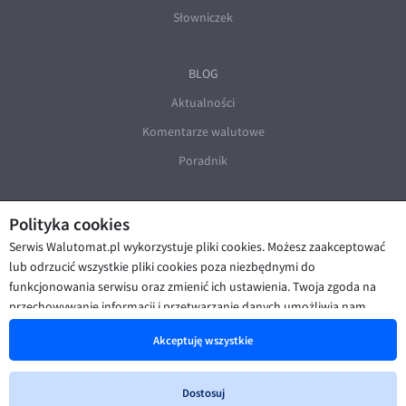
Słowniczek
BLOG
Aktualności
Komentarze walutowe
Poradnik
Polityka cookies
Serwis Walutomat.pl wykorzystuje pliki cookies. Możesz zaakceptować
lub odrzucić wszystkie pliki cookies poza niezbędnymi do
funkcjonowania serwisu oraz zmienić ich ustawienia. Twoja zgoda na
© Walutomat 2026
|
Regulaminy
|
przechowywanie informacji i przetwarzanie danych umożliwia nam
Polityka prywatności i cookies
|
Deklaracja dostępności
poprawę funkcjonalności strony oraz prezentowanie Ci
Akceptuję wszystkie
spersonalizowanych treści i reklam. Więcej informacji znajdziesz w naszej
Polityce cookies
.
Dostosuj