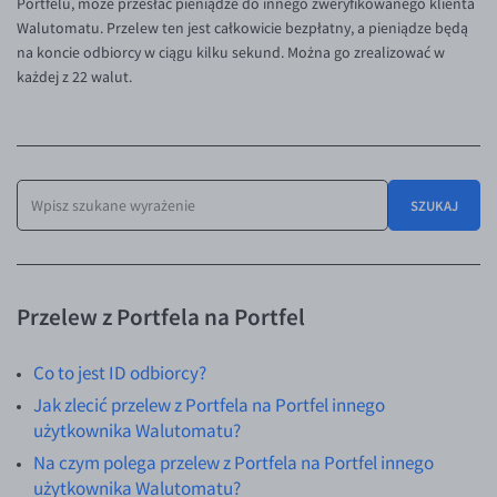
Portfelu, może przesłać pieniądze do innego zweryfikowanego klienta
Inne pary walutowe
Aplikacja mobilna
Walutomatu. Przelew ten jest całkowicie bezpłatny, a pieniądze będą
na koncie odbiorcy w ciągu kilku sekund. Można go zrealizować w
Bezpieczeństwo
AUD/PLN
każdej z 22 walut.
Pomoc
BGN/PLN
CAD/PLN
Pomoc
CNY/PLN
FAQ
HKD/PLN
Konto i opłaty
SZUKAJ
HUF/PLN
Wymiana walut
ILS/PLN
Banki i przelewy
JPY/PLN
Przelewy zagraniczne
Przelew z Portfela na Portfel
NZD/PLN
Słowniczek
Co to jest ID odbiorcy?
BLOG
RON/PLN
Jak zlecić przelew z Portfela na Portfel innego
KONTAKT
Blog
SGD/PLN
użytkownika Walutomatu?
Aktualności
Kontakt
TRY/PLN
Na czym polega przelew z Portfela na Portfel innego
PL
użytkownika Walutomatu?
Komentarze walutowe
Dla mediów
ZAR/PLN