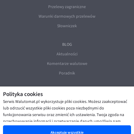
EUR/ILS
Przelewy zagraniczne
EUR/JPY
Warunki darmowych przelewów
EUR/NZD
Słowniczek
EUR/RON
EUR/SGD
BLOG
EUR/TRY
Aktualności
EUR/ZAR
Komentarze walutowe
GBP/USD
Poradnik
USD/CHF
GBP/CHF
Polityka cookies
Serwis Walutomat.pl wykorzystuje pliki cookies. Możesz zaakceptować
lub odrzucić wszystkie pliki cookies poza niezbędnymi do
funkcjonowania serwisu oraz zmienić ich ustawienia. Twoja zgoda na
© Walutomat 2026
|
Regulaminy
|
przechowywanie informacji i przetwarzanie danych umożliwia nam
Polityka prywatności i cookies
|
Deklaracja dostępności
poprawę funkcjonalności strony oraz prezentowanie Ci
Akceptuję wszystkie