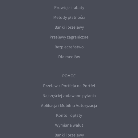
Prowizje i rabaty
EUR/USD
Metody płatności
EUR/GBP
Banki i przelewy
EUR/CHF
Przelewy zagraniczne
EUR/CZK
Bezpieczeństwo
EUR/DKK
Dla mediów
EUR/NOK
EUR/SEK
POMOC
EUR/AUD
Przelew z Portfela na Portfel
EUR/BGN
Najczęściej zadawane pytania
EUR/CAD
Aplikacja i Mobilna Autoryzacja
EUR/CNY
Konto i opłaty
EUR/HKD
Wymiana walut
EUR/HUF
Banki i przelewy