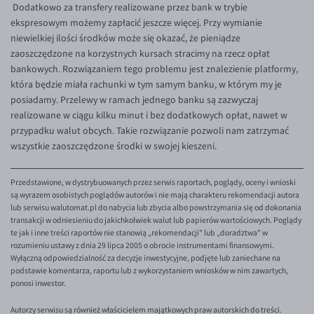
Dodatkowo za transfery realizowane przez bank w trybie
EUR/ILS
ekspresowym możemy zapłacić jeszcze więcej. Przy wymianie
EUR/JPY
niewielkiej ilości środków może się okazać, że pieniądze
zaoszczędzone na korzystnych kursach stracimy na rzecz opłat
EUR/NZD
bankowych. Rozwiązaniem tego problemu jest znalezienie platformy,
EUR/RON
która będzie miała rachunki w tym samym banku, w którym my je
posiadamy. Przelewy w ramach jednego banku są zazwyczaj
EUR/SGD
realizowane w ciągu kilku minut i bez dodatkowych opłat, nawet w
EUR/TRY
przypadku walut obcych. Takie rozwiązanie pozwoli nam zatrzymać
wszystkie zaoszczędzone środki w swojej kieszeni.
EUR/ZAR
GBP/USD
Przedstawione, w dystrybuowanych przez serwis raportach, poglądy, oceny i wnioski
USD/CHF
są wyrazem osobistych poglądów autorów i nie mają charakteru rekomendacji autora
lub serwisu walutomat.pl do nabycia lub zbycia albo powstrzymania się od dokonania
GBP/CHF
transakcji w odniesieniu do jakichkolwiek walut lub papierów wartościowych. Poglądy
te jak i inne treści raportów nie stanowią „rekomendacji" lub „doradztwa" w
rozumieniu ustawy z dnia 29 lipca 2005 o obrocie instrumentami finansowymi.
Wyłączną odpowiedzialność za decyzje inwestycyjne, podjęte lub zaniechane na
podstawie komentarza, raportu lub z wykorzystaniem wniosków w nim zawartych,
ponosi inwestor.
Autorzy serwisu są również właścicielem majątkowych praw autorskich do treści.