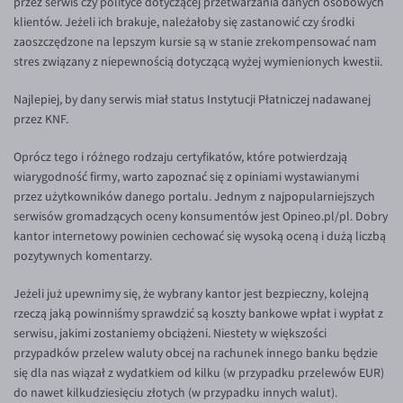
przez serwis czy polityce dotyczącej przetwarzania danych osobowych
klientów. Jeżeli ich brakuje, należałoby się zastanowić czy środki
EUR/USD
zaoszczędzone na lepszym kursie są w stanie zrekompensować nam
EUR/GBP
stres związany z niepewnością dotyczącą wyżej wymienionych kwestii.
EUR/CHF
Najlepiej, by dany serwis miał status Instytucji Płatniczej nadawanej
EUR/CZK
przez KNF.
EUR/DKK
Oprócz tego i różnego rodzaju certyfikatów, które potwierdzają
EUR/NOK
wiarygodność firmy, warto zapoznać się z opiniami wystawianymi
przez użytkowników danego portalu. Jednym z najpopularniejszych
EUR/SEK
serwisów gromadzących oceny konsumentów jest Opineo.pl/pl. Dobry
EUR/AUD
kantor internetowy powinien cechować się wysoką oceną i dużą liczbą
pozytywnych komentarzy.
EUR/BGN
Jeżeli już upewnimy się, że wybrany kantor jest bezpieczny, kolejną
EUR/CAD
rzeczą jaką powinniśmy sprawdzić są koszty bankowe wpłat i wypłat z
EUR/CNY
serwisu, jakimi zostaniemy obciążeni. Niestety w większości
przypadków przelew waluty obcej na rachunek innego banku będzie
EUR/HKD
się dla nas wiązał z wydatkiem od kilku (w przypadku przelewów EUR)
EUR/HUF
do nawet kilkudziesięciu złotych (w przypadku innych walut).