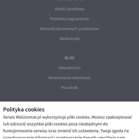
Banki i przelewy
Przelewy zagraniczne
Warunki darmowych przelewów
Słowniczek
BLOG
Aktualności
Komentarze walutowe
Poradnik
Polityka cookies
Serwis Walutomat.pl wykorzystuje pliki cookies. Możesz zaakceptować
lub odrzucić wszystkie pliki cookies poza niezbędnymi do
funkcjonowania serwisu oraz zmienić ich ustawienia. Twoja zgoda na
© Walutomat 2026
|
Regulaminy
|
przechowywanie informacji i przetwarzanie danych umożliwia nam