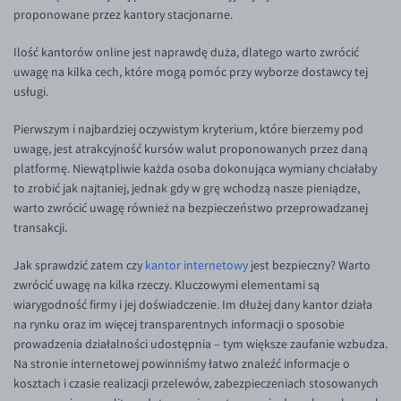
Inne pary walutowe
Aplikacja mobilna
Poradnik
proponowane przez kantory stacjonarne.
KONTAKT
Bezpieczeństwo
AUD/PLN
Ilość kantorów online jest naprawdę duża, dlatego warto zwrócić
uwagę na kilka cech, które mogą pomóc przy wyborze dostawcy tej
Pomoc
Kontakt
BGN/PLN
PL
usługi.
Dla mediów
CAD/PLN
Pomoc
Pierwszym i najbardziej oczywistym kryterium, które bierzemy pod
CNY/PLN
FAQ
uwagę, jest atrakcyjność kursów walut proponowanych przez daną
HKD/PLN
Konto i opłaty
platformę. Niewątpliwie każda osoba dokonująca wymiany chciałaby
to zrobić jak najtaniej, jednak gdy w grę wchodzą nasze pieniądze,
HUF/PLN
Wymiana walut
warto zwrócić uwagę również na bezpieczeństwo przeprowadzanej
ILS/PLN
Banki i przelewy
transakcji.
JPY/PLN
Przelewy zagraniczne
Jak sprawdzić zatem czy
kantor internetowy
jest bezpieczny? Warto
NZD/PLN
Słowniczek
zwrócić uwagę na kilka rzeczy. Kluczowymi elementami są
wiarygodność firmy i jej doświadczenie. Im dłużej dany kantor działa
RON/PLN
na rynku oraz im więcej transparentnych informacji o sposobie
SGD/PLN
prowadzenia działalności udostępnia – tym większe zaufanie wzbudza.
Na stronie internetowej powinniśmy łatwo znaleźć informacje o
TRY/PLN
kosztach i czasie realizacji przelewów, zabezpieczeniach stosowanych
ZAR/PLN