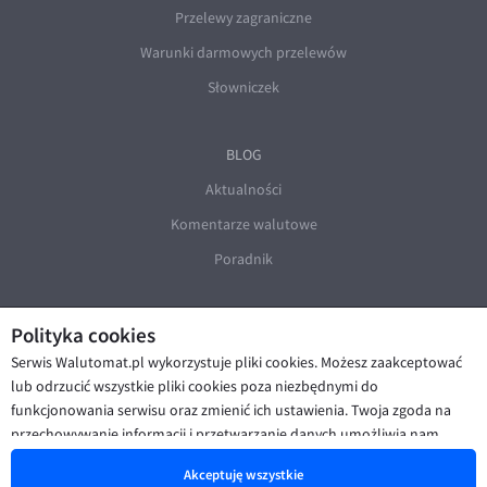
Przelewy zagraniczne
Warunki darmowych przelewów
Słowniczek
BLOG
Aktualności
Komentarze walutowe
Poradnik
Polityka cookies
Serwis Walutomat.pl wykorzystuje pliki cookies. Możesz zaakceptować
lub odrzucić wszystkie pliki cookies poza niezbędnymi do
funkcjonowania serwisu oraz zmienić ich ustawienia. Twoja zgoda na
© Walutomat 2026
|
Regulaminy
|
przechowywanie informacji i przetwarzanie danych umożliwia nam
Polityka prywatności i cookies
|
Deklaracja dostępności
poprawę funkcjonalności strony oraz prezentowanie Ci
Akceptuję wszystkie
spersonalizowanych treści i reklam. Więcej informacji znajdziesz w naszej