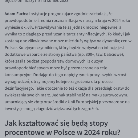
będzie on niższy niż na koniec 2023.
Adam Fuchs:
Instytucje prognozujące zgodnie zakładają, że
prawdopodobnie średnia roczna inflacja w naszym kraju w 2024 roku
wyniesie ok. 6%. Przewidywania te są jednak mocno niepewne, a
wynika to z ciągłego przedłużania tarcz antyinflacyjnych. To kiedy i jak
zostaną one zlikwidowane może mieć duży wpływ na dynamikę cen w
Polsce. Kolejnym czynnikiem, który będzie wpływał na inflację jest
dodatkowe wsparcie ze strony państwa (np. 800+, tzw. babciowe),
które zasila budżet gospodarstw domowych i z dużym
prawdopodobieństwem może być przeznaczone na cele
konsumpcyjne. Dodając do tego napięty rynek pracy i szybki wzrost
wynagrodzeń, otrzymujemy kolejne zagrożenia dla procesu
dezinflacyjnego. Takie otoczenie to też okazja dla przedsiębiorstw do
zwiększania swoich marż. Jednak stabilność na rynku surowcowym,
umacniający się złoty oraz środki z Unii Europejskiej przeznaczone na
inwestycje mogą złagodzić większość tych zagrożeń.
Jak kształtować się będą stopy
procentowe w Polsce w 2024 roku?