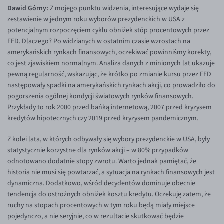
Dawid Górny:
Z mojego punktu widzenia, interesujące wydaje się
zestawienie w jednym roku wyborów prezydenckich w USA z
potencjalnym rozpoczęciem cyklu obniżek stóp procentowych przez
FED. Dlaczego? Po widzianych w ostatnim czasie wzrostach na
amerykańskich rynkach finansowych, oczekiwać powinniśmy korekty,
co jest zjawiskiem normalnym. Analiza danych z minionych lat ukazuje
pewną regularność, wskazując, że krótko po zmianie kursu przez FED
następowały spadki na amerykańskich rynkach akcji, co prowadziło do
pogorszenia ogólnej kondycji światowych rynków finansowych.
Przykłady to rok 2000 przed bańką internetową, 2007 przed kryzysem
kredytów hipotecznych czy 2019 przed kryzysem pandemicznym.
Z kolei lata, w których odbywały się wybory prezydenckie w USA, były
statystycznie korzystne dla rynków akcji – w 80% przypadków
odnotowano dodatnie stopy zwrotu. Warto jednak pamiętać, że
historia nie musi się powtarzać, a sytuacja na rynkach finansowych jest
dynamiczna. Dodatkowo, wśród decydentów dominuje obecnie
tendencja do ostrożnych obniżek kosztu kredytu. Oczekuję zatem, że
ruchy na stopach procentowych w tym roku będą miały miejsce
pojedynczo, a nie seryjnie, co w rezultacie skutkować będzie