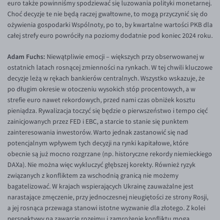
euro także powinniśmy spodziewać się luzowania polityki monetarnej.
EUR/ILS
Choć decyzje te nie będą raczej gwałtowne, to mogą przyczynić się do
EUR/JPY
ożywienia gospodarki Wspólnoty, po to, by kwartalne wartości PKB dla
całej strefy euro powróciły na poziomy dodatnie pod koniec 2024 roku.
EUR/NZD
EUR/RON
Adam Fuchs:
Niewątpliwie emocji – większych przy obserwowanej w
ostatnich latach rosnącej zmienności na rynkach. W tej chwili kluczowe
EUR/SGD
decyzje leżą w rękach bankierów centralnych. Wszystko wskazuje, że
EUR/TRY
po długim okresie w otoczeniu wysokich stóp procentowych, a w
strefie euro nawet rekordowych, przed nami czas obniżek kosztu
EUR/ZAR
pieniądza. Rywalizacja toczyć się będzie o pierwszeństwo i tempo cięć
GBP/USD
zainicjowanych przez FED i EBC, a starcie to stanie się punktem
zainteresowania inwestorów. Warto jednak zastanowić się nad
USD/CHF
potencjalnym wpływem tych decyzji na rynki kapitałowe, które
GBP/CHF
obecnie są już mocno rozgrzane (np. historyczne rekordy niemieckiego
DAXa). Nie można więc wykluczyć głębszej korekty. Również ryzyk
związanych z konfliktem za wschodnią granicą nie możemy
bagatelizować. W krajach wspierających Ukrainę zauważalne jest
narastające zmęczenie, przy jednoczesnej nieugiętości ze strony Rosji,
a jej rosnąca przewaga stanowi istotne wyzwanie dla złotego. Z kolei
perspektywy na zawarcie rozejmu i zamrożenie konfliktu mogą