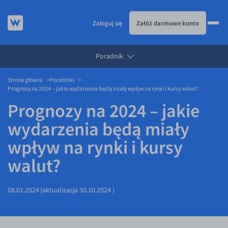
Zaloguj się
Załóż darmowe konto
Poradnik
KURSY WALUT
Strona główna
Poradniki
KARTA WIELOWALUTOWA
Kursy walut
Prognozy na 2024 – jakie wydarzenia będą miały wpływ na rynki i kursy walut?
PRZELEWY ZAGRANICZNE
EUR/PLN
Karta wielowalutowa
Prognozy na 2024 – jakie
ESIM
USD/PLN
Visa Benefit
wydarzenia będą miały
DLA FIRM
CHF/PLN
wpływ na rynki i kursy
JAK TO DZIAŁA
GBP/PLN
Dla firm
walut?
BLOG
CZK/PLN
API dla biznesu
Jak to działa
DKK/PLN
Partnerstwa
Prowizje i rabaty
Blog
08.01.2024
(aktualizacja
30.10.2024
)
NOK/PLN
Walutomat Business
Metody płatności
Aktualności
SEK/PLN
Program Afiliacyjny
Banki i przelewy
Komentarze walutowe