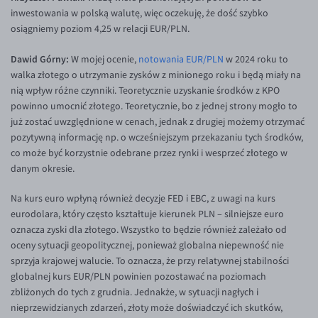
inwestowania w polską walutę, więc oczekuję, że dość szybko
osiągniemy poziom 4,25 w relacji EUR/PLN.
Dawid Górny:
W mojej ocenie,
notowania EUR/PLN
w 2024 roku to
walka złotego o utrzymanie zysków z minionego roku i będą miały na
nią wpływ różne czynniki. Teoretycznie uzyskanie środków z KPO
powinno umocnić złotego. Teoretycznie, bo z jednej strony mogło to
już zostać uwzględnione w cenach, jednak z drugiej możemy otrzymać
pozytywną informację np. o wcześniejszym przekazaniu tych środków,
co może być korzystnie odebrane przez rynki i wesprzeć złotego w
danym okresie.
Na kurs euro wpłyną również decyzje FED i EBC, z uwagi na kurs
eurodolara, który często kształtuje kierunek PLN – silniejsze euro
oznacza zyski dla złotego. Wszystko to będzie również zależało od
oceny sytuacji geopolitycznej, ponieważ globalna niepewność nie
sprzyja krajowej walucie. To oznacza, że przy relatywnej stabilności
globalnej kurs EUR/PLN powinien pozostawać na poziomach
zbliżonych do tych z grudnia. Jednakże, w sytuacji nagłych i
nieprzewidzianych zdarzeń, złoty może doświadczyć ich skutków,