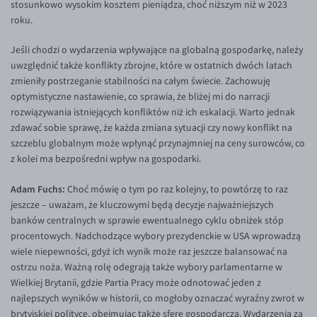
stosunkowo wysokim kosztem pieniądza, choć niższym niż w 2023
roku.
Jeśli chodzi o wydarzenia wpływające na globalną gospodarkę, należy
uwzględnić także konflikty zbrojne, które w ostatnich dwóch latach
zmieniły postrzeganie stabilności na całym świecie. Zachowuję
optymistyczne nastawienie, co sprawia, że bliżej mi do narracji
rozwiązywania istniejących konfliktów niż ich eskalacji. Warto jednak
zdawać sobie sprawę, że każda zmiana sytuacji czy nowy konflikt na
szczeblu globalnym może wpłynąć przynajmniej na ceny surowców, co
z kolei ma bezpośredni wpływ na gospodarki.
Adam Fuchs:
Choć mówię o tym po raz kolejny, to powtórzę to raz
jeszcze – uważam, że kluczowymi będą decyzje najważniejszych
banków centralnych w sprawie ewentualnego cyklu obniżek stóp
procentowych. Nadchodzące wybory prezydenckie w USA wprowadzą
wiele niepewności, gdyż ich wynik może raz jeszcze balansować na
ostrzu noża. Ważną rolę odegrają także wybory parlamentarne w
Wielkiej Brytanii, gdzie Partia Pracy może odnotować jeden z
najlepszych wyników w historii, co mogłoby oznaczać wyraźny zwrot w
brytyjskiej polityce, obejmując także sferę gospodarczą. Wydarzenia za