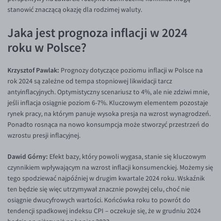
stanowić znaczącą okazję dla rodzimej waluty.
Jaka jest prognoza inflacji w 2024
roku w Polsce?
Krzysztof Pawlak:
Prognozy dotyczące poziomu inflacji w Polsce na
rok 2024 są zależne od tempa stopniowej likwidacji tarcz
antyinflacyjnych. Optymistyczny scenariusz to 4%, ale nie zdziwi mnie,
jeśli inflacja osiągnie poziom 6-7%. Kluczowym elementem pozostaje
rynek pracy, na którym panuje wysoka presja na wzrost wynagrodzeń.
Ponadto rosnąca na nowo konsumpcja może stworzyć przestrzeń do
wzrostu presji inflacyjnej.
Dawid Górny:
Efekt bazy, który powoli wygasa, stanie się kluczowym
czynnikiem wpływającym na wzrost inflacji konsumenckiej. Możemy się
tego spodziewać najpóźniej w drugim kwartale 2024 roku. Wskaźnik
ten będzie się więc utrzymywał znacznie powyżej celu, choć nie
osiągnie dwucyfrowych wartości. Końcówka roku to powrót do
tendencji spadkowej indeksu CPI – oczekuje się, że w grudniu 2024