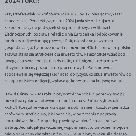
Krzysztof Pawlak:
W końcówce roku 2023 polski pieniądz wykazał
znaczącą siłę. Perspektywy na rok 2024 jawią się obiecująco, a
zakończenie cyklu podwyżek stóp procentowych w Stanach
Zjednoczonych, poprawa relacji z Unią Europejską i odblokowanie
funduszy unijnych mogą przyczynić się do solidnego wzrostu
gospodarczego, być może nawet na poziomie 4%. To sprawi, że polskie
aktywa staną się atrakcyjne dla inwestorów. Należy także wziąć pod
uwagę ostrożne podejście Rady Polityki Pieniężnej, która może
utrzymać obecny poziom stóp procentowych. Podsumowując,
spodziewam się większej skłonności do ryzyka, co skusi inwestorów do
zakupu polskich obligacji, wpływając korzystnie na krajową walutę.
Dawid Górny:
W 2023 roku złoty wszedł na ścieżkę poprawy swojej
pozycji na rynku walutowym, co można zauważyć na wykresach
xxxPLN. Korzystne warunki związane z obniżaniem kosztów pieniądza
zarówno w strefie euro, jak i poza nią, w połączeniu z poprawą
stosunków z Unią Europejską, powinny wspierać naszą krajową
walutę. Jednak, jak już wcześniej wspomniano, to umocnienie będzie
miało odmienny charakter niż w 2023. W minionym roku siła złotego