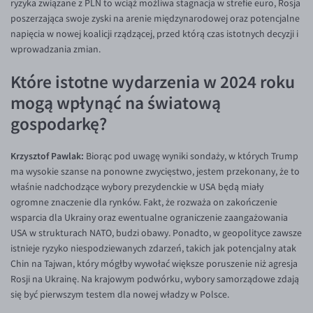
ryzyka związane z PLN to wciąż możliwa stagnacja w strefie euro, Rosja
poszerzająca swoje zyski na arenie międzynarodowej oraz potencjalne
napięcia w nowej koalicji rządzącej, przed którą czas istotnych decyzji i
wprowadzania zmian.
Które istotne wydarzenia w 2024 roku
mogą wpłynąć na światową
gospodarkę?
Krzysztof Pawlak:
Biorąc pod uwagę wyniki sondaży, w których Trump
ma wysokie szanse na ponowne zwycięstwo, jestem przekonany, że to
właśnie nadchodzące wybory prezydenckie w USA będą miały
ogromne znaczenie dla rynków. Fakt, że rozważa on zakończenie
wsparcia dla Ukrainy oraz ewentualne ograniczenie zaangażowania
USA w strukturach NATO, budzi obawy. Ponadto, w geopolityce zawsze
istnieje ryzyko niespodziewanych zdarzeń, takich jak potencjalny atak
Chin na Tajwan, który mógłby wywołać większe poruszenie niż agresja
Rosji na Ukrainę. Na krajowym podwórku, wybory samorządowe zdają
się być pierwszym testem dla nowej władzy w Polsce.