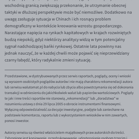
wschodnią granicą zwiększają przekonanie, że utrzymanie obecnej
taktyki w dłuższej perspektywie może być niemożliwe. Dodatkowo na
uwagę zasługuje sytuacja w Chinach i ich rosnący problem
demograficzny w kontekście kreowania wzrostu gospodarczego.
Narastające napięcia na rynkach kapitałowych w krajach rozwiniętych
budzą niepokój, gdyż niektórzy analitycy widzą w tym potencjalny
sygnał nadchodzącej bańki rynkowej. Ostatnie lata powinny nas
jednak nauczyć, że w każdej chwili może pojawić się nieprzewidziany
czarny łabędź, który radykalnie zmieni sytuację.
Przedstawione, w dystrybuowanych przez serwis raportach, poglądy, oceny i wnioski
są wyrazem osobistych poglądów autorów i nie mają charakteru rekomendacji autora
lub serwisu walutomat.pl do nabycia lub zbycia albo powstrzymania się od dokonania
transakcji w odniesieniu do jakichkolwiek walut lub papierów wartościowych. Poglądy
te jak i inne treści raportów nie stanowią „rekomendacji" lub „doradztwa" w
rozumieniu ustawy z dnia 29 lipca 2005 o obrocie instrumentami finansowymi.
Wyłączną odpowiedzialność za decyzje inwestycyjne, podjęte lub zaniechane na
podstawie komentarza, raportu lub z wykorzystaniem wniosków w nim zawartych,
ponosi inwestor.
Autorzy serwisu są również właścicielem majątkowych praw autorskich do treści.
Zabronione jest kopiowanie, przedrukowywanie, udostępnianie osobom trzecim i