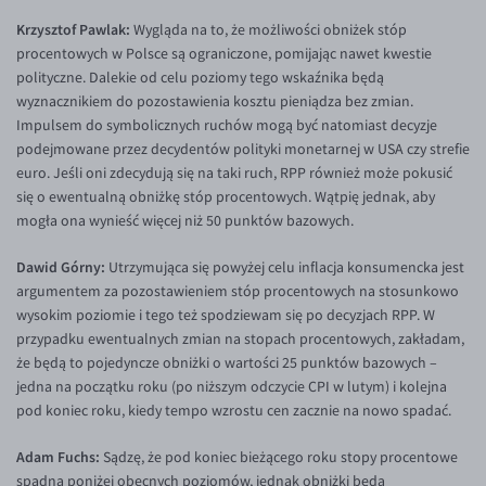
Krzysztof Pawlak:
Wygląda na to, że możliwości obniżek stóp
procentowych w Polsce są ograniczone, pomijając nawet kwestie
polityczne. Dalekie od celu poziomy tego wskaźnika będą
wyznacznikiem do pozostawienia kosztu pieniądza bez zmian.
Impulsem do symbolicznych ruchów mogą być natomiast decyzje
podejmowane przez decydentów polityki monetarnej w USA czy strefie
euro. Jeśli oni zdecydują się na taki ruch, RPP również może pokusić
się o ewentualną obniżkę stóp procentowych. Wątpię jednak, aby
mogła ona wynieść więcej niż 50 punktów bazowych.
Dawid Górny:
Utrzymująca się powyżej celu inflacja konsumencka jest
argumentem za pozostawieniem stóp procentowych na stosunkowo
wysokim poziomie i tego też spodziewam się po decyzjach RPP. W
przypadku ewentualnych zmian na stopach procentowych, zakładam,
że będą to pojedyncze obniżki o wartości 25 punktów bazowych –
jedna na początku roku (po niższym odczycie CPI w lutym) i kolejna
pod koniec roku, kiedy tempo wzrostu cen zacznie na nowo spadać.
Adam Fuchs:
Sądzę, że pod koniec bieżącego roku stopy procentowe
spadną poniżej obecnych poziomów, jednak obniżki będą