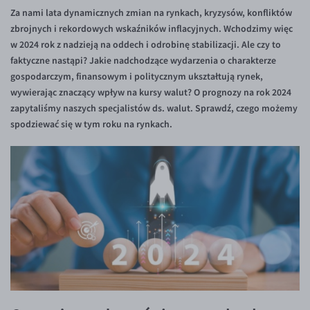
Inne pary walutowe
Aplikacja mobilna
Poradnik
Za nami lata dynamicznych zmian na rynkach, kryzysów, konfliktów
zbrojnych i rekordowych wskaźników inflacyjnych. Wchodzimy więc
KONTAKT
Bezpieczeństwo
AUD/PLN
w 2024 rok z nadzieją na oddech i odrobinę stabilizacji. Ale czy to
Pomoc
Kontakt
BGN/PLN
faktyczne nastąpi? Jakie nadchodzące wydarzenia o charakterze
PL
gospodarczym, finansowym i politycznym ukształtują rynek,
Dla mediów
CAD/PLN
Pomoc
wywierając znaczący wpływ na kursy walut? O prognozy na rok 2024
CNY/PLN
FAQ
zapytaliśmy naszych specjalistów ds. walut. Sprawdź, czego możemy
spodziewać się w tym roku na rynkach.
HKD/PLN
Konto i opłaty
HUF/PLN
Wymiana walut
ILS/PLN
Banki i przelewy
JPY/PLN
Przelewy zagraniczne
NZD/PLN
Słowniczek
RON/PLN
SGD/PLN
TRY/PLN
ZAR/PLN