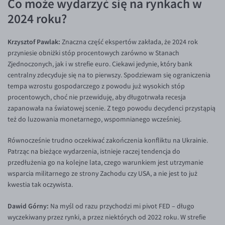
Co może wydarzyć się na rynkach w
2024 roku?
EUR/USD
EUR/GBP
Krzysztof Pawlak:
Znaczna część ekspertów zakłada, że 2024 rok
EUR/CHF
przyniesie obniżki stóp procentowych zarówno w Stanach
Zjednoczonych, jak i w strefie euro. Ciekawi jedynie, który bank
EUR/CZK
centralny zdecyduje się na to pierwszy. Spodziewam się ograniczenia
EUR/DKK
tempa wzrostu gospodarczego z powodu już wysokich stóp
procentowych, choć nie przewiduję, aby długotrwała recesja
EUR/NOK
zapanowała na światowej scenie. Z tego powodu decydenci przystąpią
EUR/SEK
też do luzowania monetarnego, wspomnianego wcześniej.
EUR/AUD
Równocześnie trudno oczekiwać zakończenia konfliktu na Ukrainie.
EUR/BGN
Patrząc na bieżące wydarzenia, istnieje raczej tendencja do
przedłużenia go na kolejne lata, czego warunkiem jest utrzymanie
EUR/CAD
wsparcia militarnego ze strony Zachodu czy USA, a nie jest to już
EUR/CNY
kwestia tak oczywista.
EUR/HKD
Dawid Górny:
Na myśl od razu przychodzi mi pivot FED – długo
EUR/HUF
wyczekiwany przez rynki, a przez niektórych od 2022 roku. W strefie