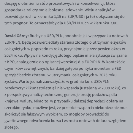
decyzję o obniżeniu stóp procentowych i w konsekwencji, która
gospodarka zaliczy mniej bolesne lądowanie. Wielu analityków
przewiduje ruch w kierunku 1,15 na EUR/USD i ja też dołączam się do
tych prognoz. To oznaczałoby dla USD/PLN ruch w kierunku 3,80.
Dawid Górny:
Ruchy na USD/PLN, podobnie jak w przypadku notowań
EUR/PLN, będą odzwierciedlały starania złotego o utrzymanie zysków
osiągniętych w poprzednim roku, przynajmniej przez pewien okres w
2024 roku. Wpływ na kondycję złotego będzie miała sytuacja związana
z KPO, analogicznie do opisanej wcześniej dla EUR/PLN. W kontekście
czynników zewnętrznych, bardziej gołębia polityka monetarna FED
sprzyjać będzie złotemu w utrzymaniu osiągniętych w 2023 roku
zysków. Warto jednak zauważyć, że w grudniu kurs USD/PLN
przekroczył kilkunastoletnią linię wsparcia (ustaloną w 2008 roku), co
z perspektywy analizy technicznej generuje presję podażową dla
krajowej waluty. Mimo to, w przypadku dalszej depreciacji dolara na
szerokim rynku, możliwe jest, że przebicie wsparcia niekoniecznie musi
skończyć się fałszywym wybiciem, co mogłoby prowadzić do
gwałtownego odwrócenia kursu i wzrostu notowań dolara względem
złotego.