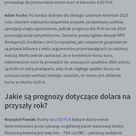
prowadząc do przesunięcia wycen euro w kierunku 4,50 PLN.
Adam Fuchs:
Po bardzo dobrym dla złotego czwartym kwartale 2023
roku zdaniem większości ekspertów przyszłe perspektywy szybkiej
aprecjacji uległy ograniczeniu, jednak prognozy dla PLN na rok 2024
pozostają wciąż optymistyczne. Zarówno powściągliwe decyzje RPP,
dostępność środków z Unii Europejskiej, jak i ożywienie gospodarcze
są jedynie kilkoma z wielu argumentów przemawiających za rodzimą
walutą. Warto jednak zaznaczyć, że w kontekście kursu euro,
niekoniecznie musi to prowadzić do znaczących spadków. Obie waluty
są ściśle ze sobą powiązane, więc brak nagłego spadku kursu nie
oznacza utraty wartości złotego. Uważam, że realne jest zbliżenie
kursu w okolice 4,20 zł.
Jakie są prognozy dotyczące dolara na
przyszły rok?
Krzysztof Pawlak:
Ruchy na
USD/PLN
będą w dużej mierze
determinowane przez sytuację na głównej parze walutowej świata.
Kluczową kwestią jest więc kto – FED czy EBC – pierwszy podejmie