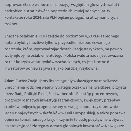
doprowadziła do wzmocnienia pozycji względem głównych walut i
nadrobienia strat z dwóch poprzednich, mniej udanych lat. W
kontekście roku 2024, siła PLN będzie polegać na utrzymaniu tych
zysków.
Znaczne osłabienie PLN i zejście do poziomów 4,50 PLN za jednego
dolara byłoby możliwe tylko w przypadku niespodziewanego
zdarzenia, które, wprowadzając destabilizację na rynkach, na pewno
wpłynęłoby na osłabienie złotego. Polska waluta nadal jest uważana
za tą z koszyka walut rynków wschodzących, co jest istotne dla
inwestorów ponieważ jawi się jako bardziej ryzykowna.
Adam Fuchs:
Znajdujemy liczne sygnały wskazujące na możliwość
umocnienia rodzimej waluty. Strategia oczekiwania (wait&see) przyjęta
przez Radę Polityki Pieniężnej wobec obniżek stóp procentowych,
prognozy rosnących inwestycji zagranicznych, zwiększony przepływ
środków unijnych, prognozowany rozwój gospodarczy (ponownie
jeden z najwyższych wskaźników w Unii Europejskiej), a także poprawa
opinii na temat naszego kraju – czynniki te będę pozytywnie wpływać
na atrakcyjność złotego w oczach globalnych inwestorów. Największe