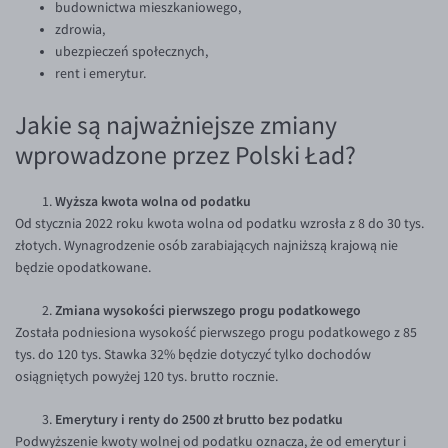
Walutomat.pl. Więcej informacji o tym jak przetwarzamy dane
budownictwa mieszkaniowego,
osobowe znajdziesz w
polityce prywatności
.
zdrowia,
EUR/USD
ubezpieczeń społecznych,
EUR/GBP
rent i emerytur.
EUR/CHF
Jakie są najważniejsze zmiany
EUR/CZK
wprowadzone przez Polski Ład?
EUR/DKK
EUR/NOK
Wyższa kwota wolna od podatku
Od stycznia 2022 roku kwota wolna od podatku wzrosła z 8 do 30 tys.
EUR/SEK
złotych. Wynagrodzenie osób zarabiających najniższą krajową nie
EUR/AUD
będzie opodatkowane.
EUR/BGN
Zmiana wysokości pierwszego progu podatkowego
EUR/CAD
Została podniesiona wysokość pierwszego progu podatkowego z 85
tys. do 120 tys. Stawka 32% będzie dotyczyć tylko dochodów
EUR/CNY
osiągniętych powyżej 120 tys. brutto rocznie.
EUR/HKD
Emerytury i renty do 2500 zł brutto bez podatku
EUR/HUF
Podwyższenie kwoty wolnej od podatku oznacza, że od emerytur i