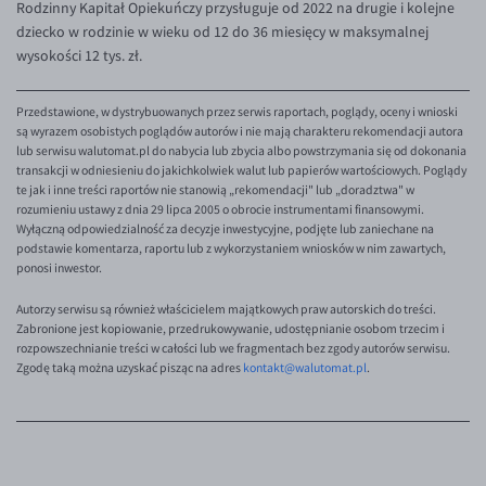
Rodzinny Kapitał Opiekuńczy przysługuje od 2022 na drugie i kolejne
dziecko w rodzinie w wieku od 12 do 36 miesięcy w maksymalnej
wysokości 12 tys. zł.
Przedstawione, w dystrybuowanych przez serwis raportach, poglądy, oceny i wnioski
są wyrazem osobistych poglądów autorów i nie mają charakteru rekomendacji autora
lub serwisu walutomat.pl do nabycia lub zbycia albo powstrzymania się od dokonania
transakcji w odniesieniu do jakichkolwiek walut lub papierów wartościowych. Poglądy
te jak i inne treści raportów nie stanowią „rekomendacji" lub „doradztwa" w
rozumieniu ustawy z dnia 29 lipca 2005 o obrocie instrumentami finansowymi.
Wyłączną odpowiedzialność za decyzje inwestycyjne, podjęte lub zaniechane na
podstawie komentarza, raportu lub z wykorzystaniem wniosków w nim zawartych,
ponosi inwestor.
Autorzy serwisu są również właścicielem majątkowych praw autorskich do treści.
Zabronione jest kopiowanie, przedrukowywanie, udostępnianie osobom trzecim i
rozpowszechnianie treści w całości lub we fragmentach bez zgody autorów serwisu.
Zgodę taką można uzyskać pisząc na adres
kontakt@walutomat.pl
.