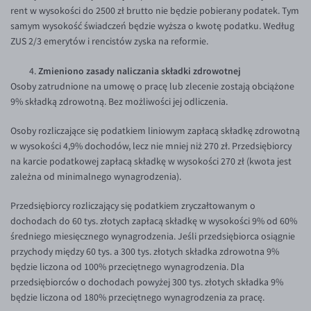
EUR/ILS
rent w wysokości do 2500 zł brutto nie będzie pobierany podatek. Tym
samym wysokość świadczeń będzie wyższa o kwotę podatku. Według
EUR/JPY
ZUS 2/3 emerytów i rencistów zyska na reformie.
EUR/NZD
Zmieniono zasady naliczania składki zdrowotnej
EUR/RON
Osoby zatrudnione na umowę o pracę lub zlecenie zostają obciążone
EUR/SGD
9% składką zdrowotną. Bez możliwości jej odliczenia.
EUR/TRY
Osoby rozliczające się podatkiem liniowym zapłacą składkę zdrowotną
EUR/ZAR
w wysokości 4,9% dochodów, lecz nie mniej niż 270 zł. Przedsiębiorcy
na karcie podatkowej zapłacą składkę w wysokości 270 zł (kwota jest
GBP/USD
zależna od minimalnego wynagrodzenia).
USD/CHF
Przedsiębiorcy rozliczający się podatkiem zryczałtowanym o
GBP/CHF
dochodach do 60 tys. złotych zapłacą składkę w wysokości 9% od 60%
średniego miesięcznego wynagrodzenia. Jeśli przedsiębiorca osiągnie
przychody między 60 tys. a 300 tys. złotych składka zdrowotna 9%
będzie liczona od 100% przeciętnego wynagrodzenia. Dla
przedsiębiorców o dochodach powyżej 300 tys. złotych składka 9%
będzie liczona od 180% przeciętnego wynagrodzenia za pracę.