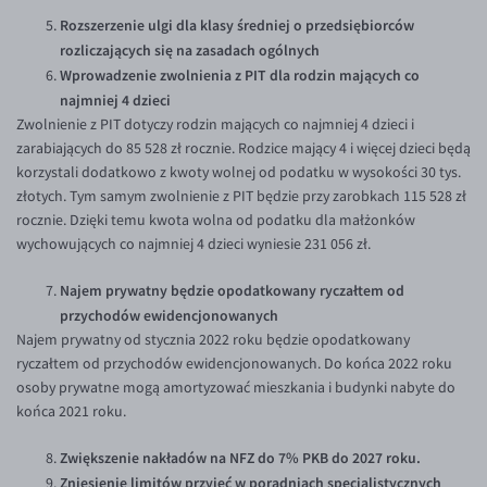
Rozszerzenie ulgi dla klasy średniej o przedsiębiorców
rozliczających się na zasadach ogólnych
Wprowadzenie zwolnienia z PIT dla rodzin mających co
najmniej 4 dzieci
Zwolnienie z PIT dotyczy rodzin mających co najmniej 4 dzieci i
zarabiających do 85 528 zł rocznie. Rodzice mający 4 i więcej dzieci będą
korzystali dodatkowo z kwoty wolnej od podatku w wysokości 30 tys.
złotych. Tym samym zwolnienie z PIT będzie przy zarobkach 115 528 zł
rocznie. Dzięki temu kwota wolna od podatku dla małżonków
wychowujących co najmniej 4 dzieci wyniesie 231 056 zł.
Najem prywatny będzie opodatkowany ryczałtem od
przychodów ewidencjonowanych
Najem prywatny od stycznia 2022 roku będzie opodatkowany
ryczałtem od przychodów ewidencjonowanych. Do końca 2022 roku
osoby prywatne mogą amortyzować mieszkania i budynki nabyte do
końca 2021 roku.
Zwiększenie nakładów na NFZ do 7% PKB do 2027 roku.
Zniesienie limitów przyjęć w poradniach specjalistycznych