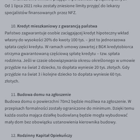
Od 1 lipca 2021 roku zostały zniesione limity przyjęć do lekarzy
specjalistów finansowanych przez NFZ.
Kredyt mieszkaniowy z gwarancją państwa
Państwo zagwarantuje osobie zaciągającej kredyt hipoteczny wkład
własny do wysokości 20% do kwoty 100 tys. – jest to jednorazowa
spłata części kredytu. W ramach umowy zawartej z BGK kredytobiorca
otrzyma gwarantowaną częściową spłatę kredytu – tzw. spłata
rodzinna. Jeśli w czasie obowiązywania okresu określonego w umowie
przyjdzie na świat 2 dziecko, to dopłata wyniesie 20 tys. złotych. Gdy
przyjdzie na świat 3 i kolejne dziecko to dopłata wyniesie 60 tys.
złotych.
Budowa domu na zgłoszenie
Budowa domu o powierzchni 70m
2
będzie możliwa na zgłoszenie. W
przepisach formalności zostały ograniczone do minimum. Dzięki temu
każda osoba mająca działkę budowlaną będzie mogła wybudować
mały dom bez obowiązku ustanowienia kierownika budowy.
Rodzinny Kapitał Opiekuńczy