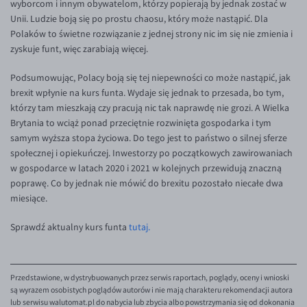
wyborcom i innym obywatelom, którzy popierają by jednak zostać w
Unii. Ludzie boją się po prostu chaosu, który może nastąpić. Dla
Polaków to świetne rozwiązanie z jednej strony nic im się nie zmienia i
zyskuje funt, więc zarabiają więcej.
Podsumowując, Polacy boją się tej niepewności co może nastąpić, jak
brexit wpłynie na kurs funta. Wydaje się jednak to przesada, bo tym,
którzy tam mieszkają czy pracują nic tak naprawdę nie grozi. A Wielka
Brytania to wciąż ponad przeciętnie rozwinięta gospodarka i tym
samym wyższa stopa życiowa. Do tego jest to państwo o silnej sferze
społecznej i opiekuńczej. Inwestorzy po początkowych zawirowaniach
w gospodarce w latach 2020 i 2021 w kolejnych przewidują znaczną
poprawę. Co by jednak nie mówić do brexitu pozostało niecałe dwa
miesiące.
Sprawdź aktualny kurs funta
tutaj.
Przedstawione, w dystrybuowanych przez serwis raportach, poglądy, oceny i wnioski
są wyrazem osobistych poglądów autorów i nie mają charakteru rekomendacji autora
lub serwisu walutomat.pl do nabycia lub zbycia albo powstrzymania się od dokonania