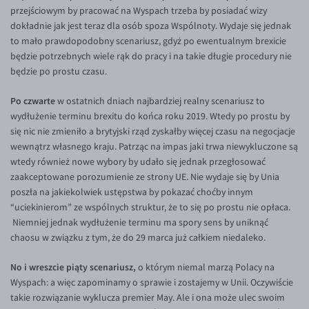
EUR/ILS
przejściowym by pracować na Wyspach trzeba by posiadać wizy
dokładnie jak jest teraz dla osób spoza Wspólnoty. Wydaje się jednak
EUR/JPY
to mało prawdopodobny scenariusz, gdyż po ewentualnym brexicie
EUR/NZD
będzie potrzebnych wiele rąk do pracy i na takie długie procedury nie
będzie po prostu czasu.
EUR/RON
EUR/SGD
Po czwarte
w ostatnich dniach najbardziej realny scenariusz to
wydłużenie terminu brexitu do końca roku 2019. Wtedy po prostu by
EUR/TRY
się nic nie zmieniło a brytyjski rząd zyskałby więcej czasu na negocjacje
EUR/ZAR
wewnątrz własnego kraju. Patrząc na impas jaki trwa niewykluczone są
wtedy również nowe wybory by udało się jednak przegłosować
GBP/USD
zaakceptowane porozumienie ze strony UE. Nie wydaje się by Unia
USD/CHF
poszła na jakiekolwiek ustępstwa by pokazać choćby innym
“uciekinierom” ze wspólnych struktur, że to się po prostu nie opłaca.
GBP/CHF
Niemniej jednak wydłużenie terminu ma spory sens by uniknąć
chaosu w związku z tym, że do 29 marca już całkiem niedaleko.
No i wreszcie piąty scenariusz,
o którym niemal marzą Polacy na
Wyspach: a więc zapominamy o sprawie i zostajemy w Unii. Oczywiście
takie rozwiązanie wyklucza premier May. Ale i ona może ulec swoim