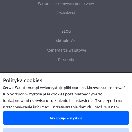
Warunki darmowych przelewów
Słowniczek
BLOG
Aktualności
Komentarze walutowe
Poradnik
Polityka cookies
Serwis Walutomat.pl wykorzystuje pliki cookies. Możesz zaakceptować
lub odrzucić wszystkie pliki cookies poza niezbędnymi do
funkcjonowania serwisu oraz zmienić ich ustawienia. Twoja zgoda na
© Walutomat 2026
|
Regulaminy
|
przechowywanie informacji i przetwarzanie danych umożliwia nam
Polityka prywatności i cookies
|
Deklaracja dostępności
poprawę funkcjonalności strony oraz prezentowanie Ci
Akceptuję wszystkie
spersonalizowanych treści i reklam. Więcej informacji znajdziesz w naszej
Polityce cookies
.