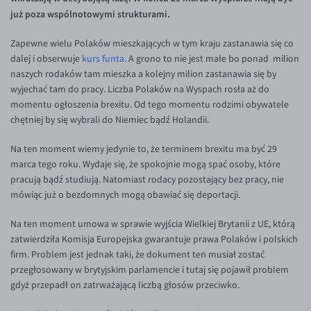
Inne pary walutowe
Aplikacja mobilna
Poradnik
już poza wspólnotowymi strukturami.
KONTAKT
Bezpieczeństwo
AUD/PLN
Zapewne wielu Polaków mieszkających w tym kraju zastanawia się co
Pomoc
Kontakt
BGN/PLN
dalej i obserwuje
kurs funta
. A grono to nie jest małe bo ponad milion
PL
naszych rodaków tam mieszka a kolejny milion zastanawia się by
Dla mediów
CAD/PLN
Pomoc
wyjechać tam do pracy. Liczba Polaków na Wyspach rosła aż do
CNY/PLN
FAQ
momentu ogłoszenia brexitu. Od tego momentu rodzimi obywatele
chętniej by się wybrali do Niemiec bądź Holandii.
HKD/PLN
Konto i opłaty
HUF/PLN
Wymiana walut
Na ten moment wiemy jedynie to, że terminem brexitu ma być 29
marca tego roku. Wydaje się, że spokojnie mogą spać osoby, które
ILS/PLN
Banki i przelewy
pracują bądź studiują. Natomiast rodacy pozostający bez pracy, nie
JPY/PLN
Przelewy zagraniczne
mówiąc już o bezdomnych mogą obawiać się deportacji.
NZD/PLN
Słowniczek
Na ten moment umowa w sprawie wyjścia Wielkiej Brytanii z UE, którą
zatwierdziła Komisja Europejska gwarantuje prawa Polaków i polskich
RON/PLN
firm. Problem jest jednak taki, że dokument ten musiał zostać
SGD/PLN
przegłosowany w brytyjskim parlamencie i tutaj się pojawił problem
gdyż przepadł on zatrważającą liczbą głosów przeciwko.
TRY/PLN
ZAR/PLN