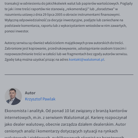
transakcji w odniesieniu do jakichkolwiek walut lub papierów wartościowych. Poglądy
te jak i inne treści raportów nie stanowią „rekomendacji" lub „doradztwa" w
rozumieniu ustawy z dnia 29 lipca 2005 o obrocie instrumentami finansowymi.
Wyłączną odpowiedzialność za decyzje inwestycyjne, podjęte lub zaniechane na
podstawie komentarza, raportu lub z wykorzystaniem wniosków w nim zawartych,
ponosi inwestor.
Autorzy serwisu są również właścicielem majątkowych praw autorskich do treści.
Zabronione jest kopiowanie, przedrukowywanie, udostępnianie osobom trzecim i
rozpowszechnianie treści w całości lub we fragmentach bez zgody autorów serwisu.
Zgodę taką można uzyskać pisząc na adres
kontakt@walutomat.pl
.
Autor
Krzysztof Pawlak
Ekonomista i analityk. Od ponad 10 lat związany z branżą kantorów
internetowych, m.in. z serwisem Walutomat.pl. Karierę rozpoczynał
jako dealer walutowy, obecnie zarządza działem dealerskim. Autor
cenionych analiz i komentarzy dotyczących sytuacji na rynkach
walutowych i giełdowych, publikowanych również na branżowych