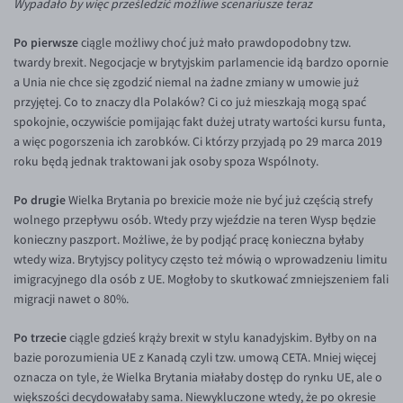
Wypadało by więc prześledzić możliwe scenariusze teraz
EUR/USD
Po pierwsze
ciągle możliwy choć już mało prawdopodobny tzw.
EUR/GBP
twardy brexit. Negocjacje w brytyjskim parlamencie idą bardzo opornie
a Unia nie chce się zgodzić niemal na żadne zmiany w umowie już
EUR/CHF
przyjętej. Co to znaczy dla Polaków? Ci co już mieszkają mogą spać
EUR/CZK
spokojnie, oczywiście pomijając fakt dużej utraty wartości kursu funta,
a więc pogorszenia ich zarobków. Ci którzy przyjadą po 29 marca 2019
EUR/DKK
roku będą jednak traktowani jak osoby spoza Wspólnoty.
EUR/NOK
Po drugie
Wielka Brytania po brexicie może nie być już częścią strefy
EUR/SEK
wolnego przepływu osób. Wtedy przy wjeździe na teren Wysp będzie
EUR/AUD
konieczny paszport. Możliwe, że by podjąć pracę konieczna byłaby
wtedy wiza. Brytyjscy politycy często też mówią o wprowadzeniu limitu
EUR/BGN
imigracyjnego dla osób z UE. Mogłoby to skutkować zmniejszeniem fali
EUR/CAD
migracji nawet o 80%.
EUR/CNY
Po trzecie
ciągle gdzieś krąży brexit w stylu kanadyjskim. Byłby on na
EUR/HKD
bazie porozumienia UE z Kanadą czyli tzw. umową CETA. Mniej więcej
oznacza on tyle, że Wielka Brytania miałaby dostęp do rynku UE, ale o
EUR/HUF
większości decydowałaby sama. Niewykluczone wtedy, że po okresie