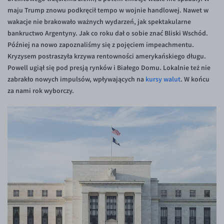
Inne pary walutowe
Aplikacja mobilna
Poradnik
maju Trump znowu podkręcił tempo w wojnie handlowej. Nawet w
wakacje nie brakowało ważnych wydarzeń, jak spektakularne
KONTAKT
Bezpieczeństwo
AUD/PLN
bankructwo Argentyny. Jak co roku dał o sobie znać Bliski Wschód.
Pomoc
Kontakt
BGN/PLN
PL
Później na nowo zapoznaliśmy się z pojęciem impeachmentu.
Kryzysem postraszyła krzywa rentowności amerykańskiego długu.
Dla mediów
CAD/PLN
Pomoc
Powell ugiął się pod presją rynków i Białego Domu. Lokalnie też nie
CNY/PLN
FAQ
zabrakło nowych impulsów, wpływających na
kursy walut
. W końcu
za nami rok wyborczy.
HKD/PLN
Konto i opłaty
HUF/PLN
Wymiana walut
ILS/PLN
Banki i przelewy
JPY/PLN
Przelewy zagraniczne
NZD/PLN
Słowniczek
RON/PLN
SGD/PLN
TRY/PLN
ZAR/PLN