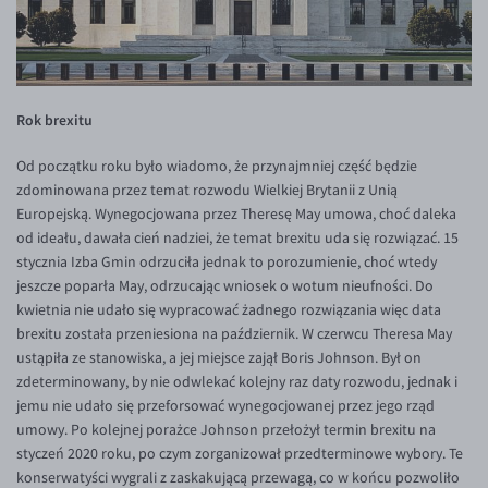
EUR/USD
EUR/GBP
EUR/CHF
Rok brexitu
EUR/CZK
Od początku roku było wiadomo, że przynajmniej część będzie
EUR/DKK
zdominowana przez temat rozwodu Wielkiej Brytanii z Unią
EUR/NOK
Europejską. Wynegocjowana przez Theresę May umowa, choć daleka
od ideału, dawała cień nadziei, że temat brexitu uda się rozwiązać. 15
EUR/SEK
stycznia Izba Gmin odrzuciła jednak to porozumienie, choć wtedy
EUR/AUD
jeszcze poparła May, odrzucając wniosek o wotum nieufności. Do
kwietnia nie udało się wypracować żadnego rozwiązania więc data
EUR/BGN
brexitu została przeniesiona na październik. W czerwcu Theresa May
EUR/CAD
ustąpiła ze stanowiska, a jej miejsce zajął Boris Johnson. Był on
zdeterminowany, by nie odwlekać kolejny raz daty rozwodu, jednak i
EUR/CNY
jemu nie udało się przeforsować wynegocjowanej przez jego rząd
EUR/HKD
umowy. Po kolejnej porażce Johnson przełożył termin brexitu na
styczeń 2020 roku, po czym zorganizował przedterminowe wybory. Te
EUR/HUF
konserwatyści wygrali z zaskakującą przewagą, co w końcu pozwoliło