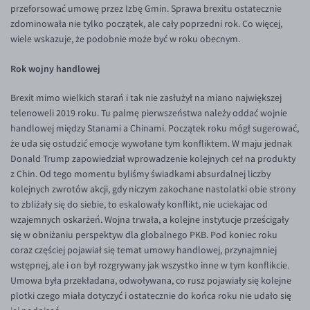
EUR/ILS
przeforsować umowę przez Izbę Gmin. Sprawa brexitu ostatecznie
zdominowała nie tylko początek, ale cały poprzedni rok. Co więcej,
EUR/JPY
wiele wskazuje, że podobnie może być w roku obecnym.
EUR/NZD
Rok wojny handlowej
EUR/RON
Brexit mimo wielkich starań i tak nie zasłużył na miano największej
EUR/SGD
telenoweli 2019 roku. Tu palmę pierwszeństwa należy oddać wojnie
EUR/TRY
handlowej między Stanami a Chinami. Początek roku mógł sugerować,
że uda się ostudzić emocje wywołane tym konfliktem. W maju jednak
EUR/ZAR
Donald Trump zapowiedział wprowadzenie kolejnych ceł na produkty
GBP/USD
z Chin. Od tego momentu byliśmy świadkami absurdalnej liczby
kolejnych zwrotów akcji, gdy niczym zakochane nastolatki obie strony
USD/CHF
to zbliżały się do siebie, to eskalowały konflikt, nie uciekajac od
GBP/CHF
wzajemnych oskarżeń. Wojna trwała, a kolejne instytucje prześcigały
się w obniżaniu perspektyw dla globalnego PKB. Pod koniec roku
coraz częściej pojawiał się temat umowy handlowej, przynajmniej
wstępnej, ale i on był rozgrywany jak wszystko inne w tym konflikcie.
Umowa była przekładana, odwoływana, co rusz pojawiały się kolejne
plotki czego miała dotyczyć i ostatecznie do końca roku nie udało się