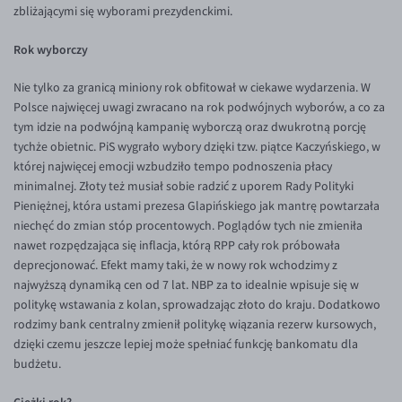
zbliżającymi się wyborami prezydenckimi.
Rok wyborczy
Nie tylko za granicą miniony rok obfitował w ciekawe wydarzenia. W
Polsce najwięcej uwagi zwracano na rok podwójnych wyborów, a co za
tym idzie na podwójną kampanię wyborczą oraz dwukrotną porcję
tychże obietnic. PiS wygrało wybory dzięki tzw. piątce Kaczyńskiego, w
której najwięcej emocji wzbudziło tempo podnoszenia płacy
minimalnej. Złoty też musiał sobie radzić z uporem Rady Polityki
Pieniężnej, która ustami prezesa Glapińskiego jak mantrę powtarzała
niechęć do zmian stóp procentowych. Poglądów tych nie zmieniła
nawet rozpędzająca się inflacja, którą RPP cały rok próbowała
deprecjonować. Efekt mamy taki, że w nowy rok wchodzimy z
najwyższą dynamiką cen od 7 lat. NBP za to idealnie wpisuje się w
politykę wstawania z kolan, sprowadzając złoto do kraju. Dodatkowo
rodzimy bank centralny zmienił politykę wiązania rezerw kursowych,
dzięki czemu jeszcze lepiej może spełniać funkcję bankomatu dla
budżetu.
Ciężki rok?