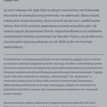
Za nami ciekawy rok, było kilka trudnych momentów, nie brakowało
impulsów do podwyższonej zmienności na wykresach. Bilans naszej
waluty jest raczej neutralny, złoty umocnił się do euro, osłabił wobec
dolara. Rok 2019 zostanie zapamiętany przede wszystkim jako rok
niekończących się telenowel (brexit, wojna handlowa) oraz osłabienia
niezależności banków centralnych (w Stanach, Polsce, czy strefie euro).
Już początek stycznia pokazuje, że rok 2020 wcale nie musi być
spokojniejszy.
Przedstawione, w dystrybuowanych przez serwis raportach, poglądy, oceny i wnioski
są wyrazem osobistych poglądów autorów i nie mają charakteru rekomendacji autora
lub serwisu walutomat.pl do nabycia lub zbycia albo powstrzymania się od dokonania
transakcji w odniesieniu do jakichkolwiek walut lub papierów wartościowych. Poglądy
te jak i inne treści raportów nie stanowią „rekomendacji" lub „doradztwa" w
rozumieniu ustawy z dnia 29 lipca 2005 o obrocie instrumentami finansowymi.
Wyłączną odpowiedzialność za decyzje inwestycyjne, podjęte lub zaniechane na
podstawie komentarza, raportu lub z wykorzystaniem wniosków w nim zawartych,
ponosi inwestor.
Autorzy serwisu są również właścicielem majątkowych praw autorskich do treści.
Zabronione jest kopiowanie, przedrukowywanie, udostępnianie osobom trzecim i