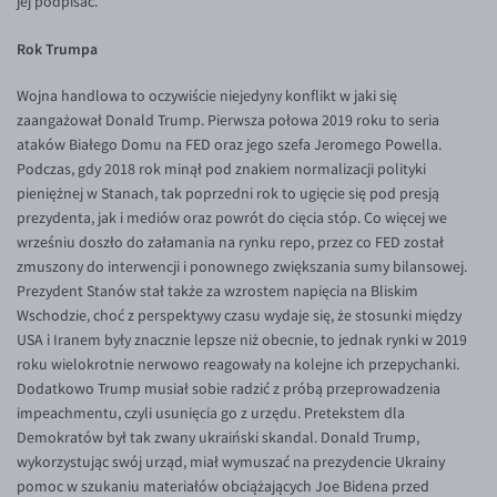
jej podpisać.
Rok Trumpa
Wojna handlowa to oczywiście niejedyny konflikt w jaki się
zaangażował Donald Trump. Pierwsza połowa 2019 roku to seria
ataków Białego Domu na FED oraz jego szefa Jeromego Powella.
Podczas, gdy 2018 rok minął pod znakiem normalizacji polityki
pieniężnej w Stanach, tak poprzedni rok to ugięcie się pod presją
prezydenta, jak i mediów oraz powrót do cięcia stóp. Co więcej we
wrześniu doszło do załamania na rynku repo, przez co FED został
zmuszony do interwencji i ponownego zwiększania sumy bilansowej.
Prezydent Stanów stał także za wzrostem napięcia na Bliskim
Wschodzie, choć z perspektywy czasu wydaje się, że stosunki między
USA i Iranem były znacznie lepsze niż obecnie, to jednak rynki w 2019
roku wielokrotnie nerwowo reagowały na kolejne ich przepychanki.
Dodatkowo Trump musiał sobie radzić z próbą przeprowadzenia
impeachmentu, czyli usunięcia go z urzędu. Pretekstem dla
Demokratów był tak zwany ukraiński skandal. Donald Trump,
wykorzystując swój urząd, miał wymuszać na prezydencie Ukrainy
pomoc w szukaniu materiałów obciążających Joe Bidena przed