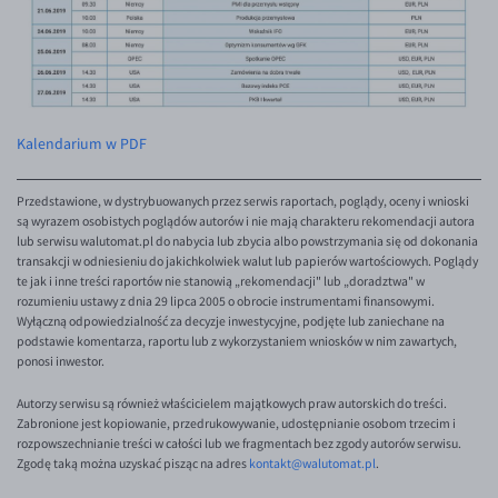
EUR/USD
EUR/GBP
EUR/CHF
EUR/CZK
Kalendarium w PDF
EUR/DKK
Przedstawione, w dystrybuowanych przez serwis raportach, poglądy, oceny i wnioski
EUR/NOK
są wyrazem osobistych poglądów autorów i nie mają charakteru rekomendacji autora
lub serwisu walutomat.pl do nabycia lub zbycia albo powstrzymania się od dokonania
EUR/SEK
transakcji w odniesieniu do jakichkolwiek walut lub papierów wartościowych. Poglądy
te jak i inne treści raportów nie stanowią „rekomendacji" lub „doradztwa" w
EUR/AUD
rozumieniu ustawy z dnia 29 lipca 2005 o obrocie instrumentami finansowymi.
Wyłączną odpowiedzialność za decyzje inwestycyjne, podjęte lub zaniechane na
EUR/BGN
podstawie komentarza, raportu lub z wykorzystaniem wniosków w nim zawartych,
EUR/CAD
ponosi inwestor.
EUR/CNY
Autorzy serwisu są również właścicielem majątkowych praw autorskich do treści.
Zabronione jest kopiowanie, przedrukowywanie, udostępnianie osobom trzecim i
EUR/HKD
rozpowszechnianie treści w całości lub we fragmentach bez zgody autorów serwisu.
Zgodę taką można uzyskać pisząc na adres
kontakt@walutomat.pl
.
EUR/HUF