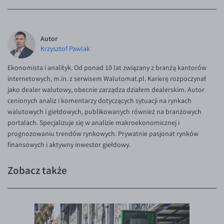
EUR/ILS
EUR/JPY
Autor
EUR/NZD
Krzysztof Pawlak
EUR/RON
Ekonomista i analityk. Od ponad 10 lat związany z branżą kantorów
EUR/SGD
internetowych, m.in. z serwisem Walutomat.pl. Karierę rozpoczynał
EUR/TRY
jako dealer walutowy, obecnie zarządza działem dealerskim. Autor
cenionych analiz i komentarzy dotyczących sytuacji na rynkach
EUR/ZAR
walutowych i giełdowych, publikowanych również na branżowych
GBP/USD
portalach. Specjalizuje się w analizie makroekonomicznej i
prognozowaniu trendów rynkowych. Prywatnie pasjonat rynków
USD/CHF
finansowych i aktywny inwestor giełdowy.
GBP/CHF
Zobacz także