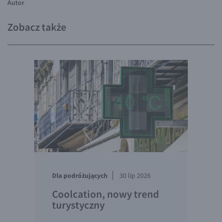
Autor
EUR/ILS
EUR/JPY
Zobacz także
EUR/NZD
EUR/RON
EUR/SGD
EUR/TRY
EUR/ZAR
GBP/USD
USD/CHF
GBP/CHF
Dla podróżujących
30 lip 2026
Coolcation, nowy trend
turystyczny