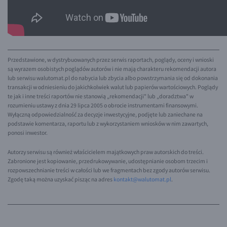
EUR/USD
EUR/GBP
EUR/CHF
Przedstawione, w dystrybuowanych przez serwis raportach, poglądy, oceny i wnioski
EUR/CZK
są wyrazem osobistych poglądów autorów i nie mają charakteru rekomendacji autora
lub serwisu walutomat.pl do nabycia lub zbycia albo powstrzymania się od dokonania
EUR/DKK
transakcji w odniesieniu do jakichkolwiek walut lub papierów wartościowych. Poglądy
te jak i inne treści raportów nie stanowią „rekomendacji" lub „doradztwa" w
EUR/NOK
rozumieniu ustawy z dnia 29 lipca 2005 o obrocie instrumentami finansowymi.
Wyłączną odpowiedzialność za decyzje inwestycyjne, podjęte lub zaniechane na
EUR/SEK
podstawie komentarza, raportu lub z wykorzystaniem wniosków w nim zawartych,
EUR/AUD
ponosi inwestor.
EUR/BGN
Autorzy serwisu są również właścicielem majątkowych praw autorskich do treści.
Zabronione jest kopiowanie, przedrukowywanie, udostępnianie osobom trzecim i
EUR/CAD
rozpowszechnianie treści w całości lub we fragmentach bez zgody autorów serwisu.
Zgodę taką można uzyskać pisząc na adres
kontakt@walutomat.pl
.
EUR/CNY
EUR/HKD
EUR/HUF