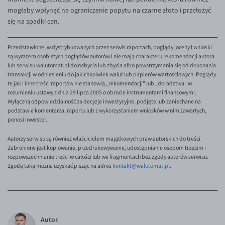
mogłaby wpłynąć na ograniczenie popytu na czarne złoto i przełożyć
się na spadki cen.
Przedstawione, w dystrybuowanych przez serwis raportach, poglądy, oceny i wnioski
są wyrazem osobistych poglądów autorów i nie mają charakteru rekomendacji autora
lub serwisu walutomat.pl do nabycia lub zbycia albo powstrzymania się od dokonania
transakcji w odniesieniu do jakichkolwiek walut lub papierów wartościowych. Poglądy
te jak i inne treści raportów nie stanowią „rekomendacji" lub „doradztwa" w
rozumieniu ustawy z dnia 29 lipca 2005 o obrocie instrumentami finansowymi.
Wyłączną odpowiedzialność za decyzje inwestycyjne, podjęte lub zaniechane na
podstawie komentarza, raportu lub z wykorzystaniem wniosków w nim zawartych,
ponosi inwestor.
Autorzy serwisu są również właścicielem majątkowych praw autorskich do treści.
Zabronione jest kopiowanie, przedrukowywanie, udostępnianie osobom trzecim i
rozpowszechnianie treści w całości lub we fragmentach bez zgody autorów serwisu.
Zgodę taką można uzyskać pisząc na adres
kontakt@walutomat.pl
.
Autor