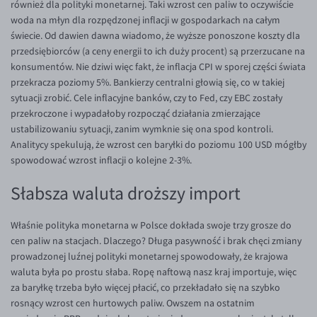
również dla polityki monetarnej. Taki wzrost cen paliw to oczywiście
woda na młyn dla rozpędzonej inflacji w gospodarkach na całym
świecie. Od dawien dawna wiadomo, że wyższe ponoszone koszty dla
przedsiębiorców (a ceny energii to ich duży procent) są przerzucane na
konsumentów. Nie dziwi więc fakt, że inflacja CPI w sporej części świata
przekracza poziomy 5%. Bankierzy centralni głowią się, co w takiej
sytuacji zrobić. Cele inflacyjne banków, czy to Fed, czy EBC zostały
przekroczone i wypadałoby rozpocząć działania zmierzające
ustabilizowaniu sytuacji, zanim wymknie się ona spod kontroli.
Analitycy spekulują, że wzrost cen baryłki do poziomu 100 USD mógłby
spowodować wzrost inflacji o kolejne 2-3%.
Słabsza waluta droższy import
Właśnie polityka monetarna w Polsce dokłada swoje trzy grosze do
cen paliw na stacjach. Dlaczego? Długa pasywność i brak chęci zmiany
prowadzonej luźnej polityki monetarnej spowodowały, że krajowa
waluta była po prostu słaba. Ropę naftową nasz kraj importuje, więc
za baryłkę trzeba było więcej płacić, co przekładało się na szybko
rosnący wzrost cen hurtowych paliw. Owszem na ostatnim