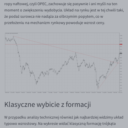
EUR/ILS
ropy naftowej, czyli OPEC, zachowuje się pasywnie i ani myśli na ten
moment o zwiększeniu wydobycia. Układ na rynku jest w tej chwili taki,
EUR/JPY
że podaż surowca nie nadąża za olbrzymim popytem, co w
EUR/NZD
przełożeniu na mechanizm rynkowy powoduje wzrost ceny.
EUR/RON
EUR/SGD
EUR/TRY
EUR/ZAR
GBP/USD
USD/CHF
GBP/CHF
Klasyczne wybicie z formacji
W przypadku analizy technicznej również jak najbardziej widzimy układ
typowo wzrostowy. Na wykresie widać klasyczną formację trójkąta