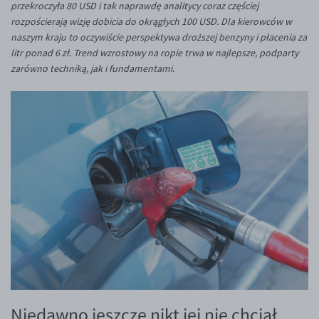
przekroczyła 80 USD i tak naprawdę analitycy coraz częściej
Inne pary walutowe
Aplikacja mobilna
Poradnik
rozpościerają wizję dobicia do okrągłych 100 USD. Dla kierowców w
KONTAKT
Bezpieczeństwo
AUD/PLN
naszym kraju to oczywiście perspektywa droższej benzyny i płacenia za
litr ponad 6 zł. Trend wzrostowy na ropie trwa w najlepsze, podparty
Pomoc
Kontakt
BGN/PLN
PL
zarówno techniką, jak i fundamentami.
Dla mediów
CAD/PLN
Pomoc
CNY/PLN
FAQ
HKD/PLN
Konto i opłaty
HUF/PLN
Wymiana walut
ILS/PLN
Banki i przelewy
JPY/PLN
Przelewy zagraniczne
NZD/PLN
Słowniczek
RON/PLN
SGD/PLN
TRY/PLN
Niedawno jeszcze nikt jej nie chciał
ZAR/PLN