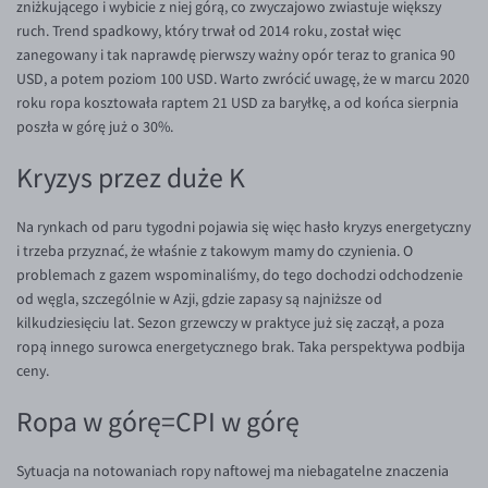
zniżkującego i wybicie z niej górą, co zwyczajowo zwiastuje większy
ruch. Trend spadkowy, który trwał od 2014 roku, został więc
zanegowany i tak naprawdę pierwszy ważny opór teraz to granica 90
USD, a potem poziom 100 USD. Warto zwrócić uwagę, że w marcu 2020
roku ropa kosztowała raptem 21 USD za baryłkę, a od końca sierpnia
poszła w górę już o 30%.
Kryzys przez duże K
Na rynkach od paru tygodni pojawia się więc hasło kryzys energetyczny
i trzeba przyznać, że właśnie z takowym mamy do czynienia. O
problemach z gazem wspominaliśmy, do tego dochodzi odchodzenie
od węgla, szczególnie w Azji, gdzie zapasy są najniższe od
kilkudziesięciu lat. Sezon grzewczy w praktyce już się zaczął, a poza
ropą innego surowca energetycznego brak. Taka perspektywa podbija
ceny.
Ropa w górę=CPI w górę
Sytuacja na notowaniach ropy naftowej ma niebagatelne znaczenia