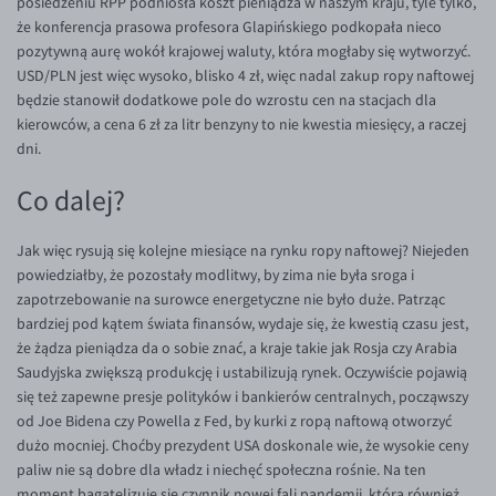
posiedzeniu RPP podniosła koszt pieniądza w naszym kraju, tyle tylko,
że konferencja prasowa profesora Glapińskiego podkopała nieco
pozytywną aurę wokół krajowej waluty, która mogłaby się wytworzyć.
USD/PLN jest więc wysoko, blisko 4 zł, więc nadal zakup ropy naftowej
będzie stanowił dodatkowe pole do wzrostu cen na stacjach dla
kierowców, a cena 6 zł za litr benzyny to nie kwestia miesięcy, a raczej
dni.
Co dalej?
Jak więc rysują się kolejne miesiące na rynku ropy naftowej? Niejeden
powiedziałby, że pozostały modlitwy, by zima nie była sroga i
zapotrzebowanie na surowce energetyczne nie było duże. Patrząc
bardziej pod kątem świata finansów, wydaje się, że kwestią czasu jest,
że żądza pieniądza da o sobie znać, a kraje takie jak Rosja czy Arabia
Saudyjska zwiększą produkcję i ustabilizują rynek. Oczywiście pojawią
się też zapewne presje polityków i bankierów centralnych, począwszy
od Joe Bidena czy Powella z Fed, by kurki z ropą naftową otworzyć
dużo mocniej. Choćby prezydent USA doskonale wie, że wysokie ceny
paliw nie są dobre dla władz i niechęć społeczna rośnie. Na ten
moment bagatelizuje się czynnik nowej fali pandemii, która również