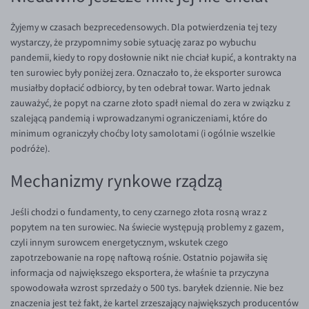
EUR/USD
Żyjemy w czasach bezprecedensowych. Dla potwierdzenia tej tezy
wystarczy, że przypomnimy sobie sytuację zaraz po wybuchu
EUR/GBP
pandemii, kiedy to ropy dosłownie nikt nie chciał kupić, a kontrakty na
EUR/CHF
ten surowiec były poniżej zera. Oznaczało to, że eksporter surowca
musiałby dopłacić odbiorcy, by ten odebrał towar. Warto jednak
EUR/CZK
zauważyć, że popyt na czarne złoto spadł niemal do zera w związku z
EUR/DKK
szalejącą pandemią i wprowadzanymi ograniczeniami, które do
minimum ograniczyły choćby loty samolotami (i ogólnie wszelkie
EUR/NOK
podróże).
EUR/SEK
Mechanizmy rynkowe rządzą
EUR/AUD
EUR/BGN
Jeśli chodzi o fundamenty, to ceny czarnego złota rosną wraz z
EUR/CAD
popytem na ten surowiec. Na świecie występują problemy z gazem,
czyli innym surowcem energetycznym, wskutek czego
EUR/CNY
zapotrzebowanie na ropę naftową rośnie. Ostatnio pojawiła się
EUR/HKD
informacja od największego eksportera, że właśnie ta przyczyna
spowodowała wzrost sprzedaży o 500 tys. baryłek dziennie. Nie bez
EUR/HUF
znaczenia jest też fakt, że kartel zrzeszający największych producentów