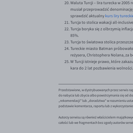
Waluta Turcji – lira turecka w 2005
musiał przeprowadzić denominację i 
sprawdzić aktualny
kurs liry turecki
Turcja to stolica wakacji all-inclus
Turcja boryka się z olbrzymią infl
85%.
Turcja to światowa stolica przeszcze
Tureckie miasto Batman próbowało
reżysera, Christophera Nolana, za 
W Turcji istnieje prawo, które zak
kara do 2 lat pozbawienia wolności.
Przedstawione, w dystrybuowanych przez serwis rap
do nabycia lub zbycia albo powstrzymania się od dok
„rekomendacji" lub „doradztwa" w rozumieniu ustaw
podstawie komentarza, raportu lub z wykorzystani
Autorzy serwisu są również właścicielem majątkowy
całości lub we fragmentach bez zgody autorów serw