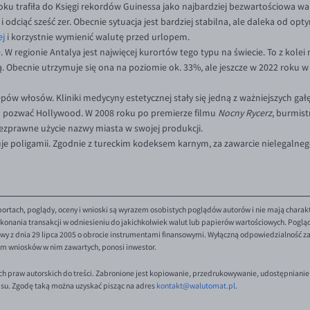
 roku trafiła do Księgi rekordów Guinessa jako najbardziej bezwartościowa w
odciąć sześć zer. Obecnie sytuacja jest bardziej stabilna, ale daleka od opt
ej
i korzystnie wymienić walutę przed urlopem.
ive. W regionie Antalya jest najwięcej kurortów tego typu na świecie. To z kol
acją. Obecnie utrzymuje się ona na poziomie ok. 33%, ale jeszcze w 2022 r
pów włosów. Kliniki medycyny estetycznej stały się jedną z ważniejszych gałęz
 pozwać Hollywood. W 2008 roku po premierze filmu
Nocny Rycerz
, burmist
bezprawne użycie nazwy miasta w swojej produkcji.
azuje poligamii. Zgodnie z tureckim kodeksem karnym, za zawarcie nielegaln
ortach, poglądy, oceny i wnioski są wyrazem osobistych poglądów autorów i nie mają charak
onania transakcji w odniesieniu do jakichkolwiek walut lub papierów wartościowych. Poglądy 
y z dnia 29 lipca 2005 o obrocie instrumentami finansowymi. Wyłączną odpowiedzialność za 
em wniosków w nim zawartych, ponosi inwestor.
ch praw autorskich do treści. Zabronione jest kopiowanie, przedrukowywanie, udostępnianie
isu. Zgodę taką można uzyskać pisząc na adres
kontakt@walutomat.pl
.