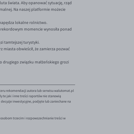
aluta świata. Aby opanować sytuację, rząd
ymalnej. Na naszej platformie możecie
ei napędza lokalne rolnictwo.
oku w rekordowym momencie wynosiła ponad
i tamtejszej turystyki.
rz miasta obwieścił, że zamierza pozwać
ego drugiego związku małżeńskiego grozi
teru rekomendacji autora lub serwisu walutomat.pl
te jak i inne treści raportów nie stanowią
decyzje inwestycyjne, podjęte lub zaniechane na
 osobom trzecim i rozpowszechnianie treści w