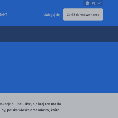
PL
TAKT
Zaloguj się
Załóż darmowe konto
kacje all-inclusive, ale kraj ten ma do
midy, polska wioska oraz miasto, które