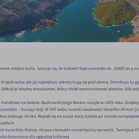
wiecie miejsce kultu. Szacuje się, że Göbekli Tepe powstało ok. 10000 lat p.n.
 krajobrazów, ale jej największe sekrety kryją się pod ziemią. Derinkuyu to
 Odkrył je lokalny mieszkaniec, który chciał wyremontować piwnicę. Gdy wyb
 handlowe na świecie. Budowa Krytego Bazaru ruszyła w 1455 roku. Znajduj
ynentów – Europy i Azji. W XVII wieku turecki naukowiec Hezarfen Ahmet Çel
bez żadnego silnika. Wspiął się na szczyt wieży Galata po stronie europejskiej
rzydłach.
ich kurortów, Alanya, skrywa niezwykle romantyczną opowieść. Tamtejsza P
a Antoniusza dla egipskiej królowej.