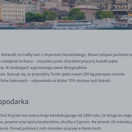
 Holandii, to trafiły tam z Imperium Osmańskiego. Słowo tulipan pochodzi 
 zawijania turbanu – wszystko przez charakterystyczny kształt pąka.
ecie. W rankingach wyprzedzają nawet Brytyjczyków.
cie. Szacuje się, że przeciętny Turek zjada nawet 200 kg pieczywa rocznie.
chów laskowych – odpowiada za blisko 70% dostaw tych bakalii.
ospodarka
? Choć kraj ten ma status kraju kandydującego od 1999 roku, to droga do tego 
ne, prawne oraz spory terytorialne, choćby z Cyprem. Na terenie UE mieszka j
ocie. Ponad połowa z nich mieszka i pracuje w Niemczech.