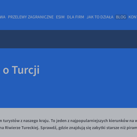
OWA
PRZELEWY ZAGRANICZNE
ESIM
DLA FIRM
JAK TO DZIAŁA
BLOG
KON
o Turcji
n turystów z naszego kraju. To jeden z najpopularniejszych kierunków na wa
na Riwierze Tureckiej. Sprawdź, gdzie znajdują się zabytki starsze niż pira