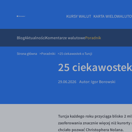
KURSY WALUT
KARTA WIELOWALUT
Blog
Aktualności
Komentarze walutowe
Poradnik
Strona główna
Poradniki
25 ciekawostek o Turcji
25 ciekawostek 
29.06.2026
Autor:
Igor Borowski
Turcja każdego roku przyciąga blisko 2 ml
zaoferowania znacznie więcej niż kurorty 
chciało pozwać Christophera Nolana.