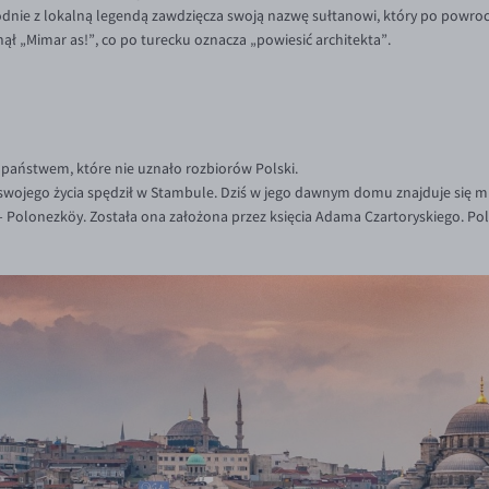
godnie z lokalną legendą zawdzięcza swoją nazwę sułtanowi, który po powro
ł „Mimar as!”, co po turecku oznacza „powiesić architekta”.
państwem, które nie uznało rozbiorów Polski.
 swojego życia spędził w Stambule. Dziś w jego dawnym domu znajduje się 
a – Polonezköy. Została ona założona przez księcia Adama Czartoryskiego. P