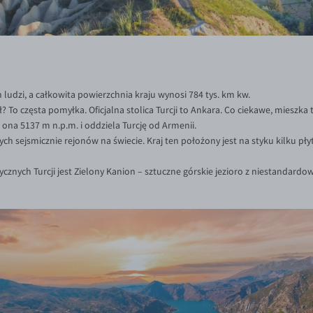
n ludzi, a całkowita powierzchnia kraju wynosi 784 tys. km kw.
buł? To częsta pomyłka. Oficjalna stolica Turcji to Ankara. Co ciekawe, mieszka
a ona 5137 m n.p.m. i oddziela Turcję od Armenii.
ych sejsmicznie rejonów na świecie. Kraj ten położony jest na styku kilku pły
stycznych Turcji jest Zielony Kanion – sztuczne górskie jezioro z niestand