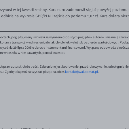
 przynosi w tej kwestii zmiany. Kurs euro zadomowił się już powyżej poziomu 
 odbicie na wykresie GBP/PLN i zejście do poziomu 5,07 zł. Kurs dolara niezn
ortach, poglądy, oceny i wnioski są wyrazem osobistych poglądów autorów i nie mają charak
onania transakcji w odniesieniu do jakichkolwiek walut lub papierów wartościowych. Poglądy 
y z dnia 29 lipca 2005 o obrocie instrumentami finansowymi. Wyłączną odpowiedzialność za 
em wniosków w nim zawartych, ponosi inwestor.
ch praw autorskich do treści. Zabronione jest kopiowanie, przedrukowywanie, udostępnianie
isu. Zgodę taką można uzyskać pisząc na adres
kontakt@walutomat.pl
.