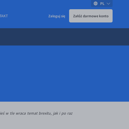
PL
TAKT
Zaloguj się
Załóż darmowe konto
ś w tle wraca temat brexitu, jak i po raz