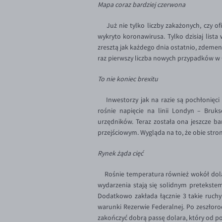
Mapa coraz bardziej czerwona
Już nie tylko liczby zakażonych, czy o
wykryto koronawirusa. Tylko dzisiaj lista 
zresztą jak każdego dnia ostatnio, zdeme
raz pierwszy liczba nowych przypadków w C
To nie koniec brexitu
Inwestorzy jak na razie są pochłonięc
rośnie napięcie na linii Londyn – Bruks
urzędników. Teraz została ona jeszcze b
przejściowym. Wygląda na to, że obie str
Rynek żąda cięć
Rośnie temperatura również wokół dolar
wydarzenia stają się solidnym pretekste
Dodatkowo zakłada łącznie 3 takie ruchy
warunki Rezerwie Federalnej. Po zeszłoro
zakończyć dobrą passę dolara, który od p