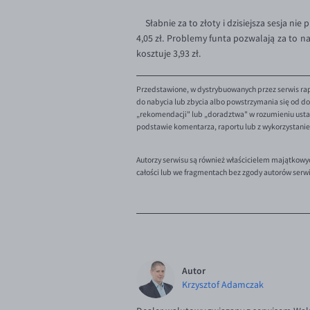
Słabnie za to złoty i dzisiejsza sesja nie
4,05 zł. Problemy funta pozwalają za to na
kosztuje 3,93 zł.
Przedstawione, w dystrybuowanych przez serwis rap
do nabycia lub zbycia albo powstrzymania się od dok
„rekomendacji" lub „doradztwa" w rozumieniu ustaw
podstawie komentarza, raportu lub z wykorzystani
Autorzy serwisu są również właścicielem majątkowy
całości lub we fragmentach bez zgody autorów serw
Autor
Krzysztof Adamczak