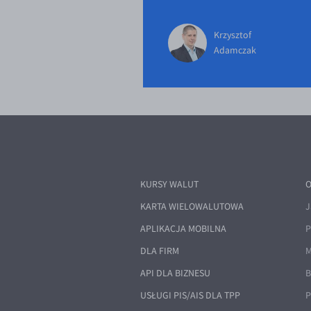
Krzysztof
Adamczak
KURSY WALUT
O
KARTA WIELOWALUTOWA
J
APLIKACJA MOBILNA
P
DLA FIRM
M
API DLA BIZNESU
B
USŁUGI PIS/AIS DLA TPP
P