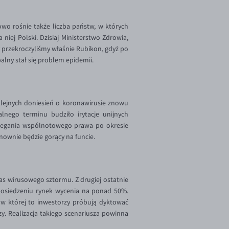
owo rośnie także liczba państw, w których
 niej Polski. Dzisiaj Ministerstwo Zdrowia,
 przekroczyliśmy właśnie Rubikon, gdyż po
alny stał się problem epidemii.
kolejnych doniesień o koronawirusie znowu
alnego terminu budziło irytacje unijnych
trzegania wspólnotowego prawa po okresie
nownie będzie gorący na funcie.
as wirusowego sztormu. Z drugiej ostatnie
 posiedzeniu rynek wycenia na ponad 50%.
 w której to inwestorzy próbują dyktować
y. Realizacja takiego scenariusza powinna