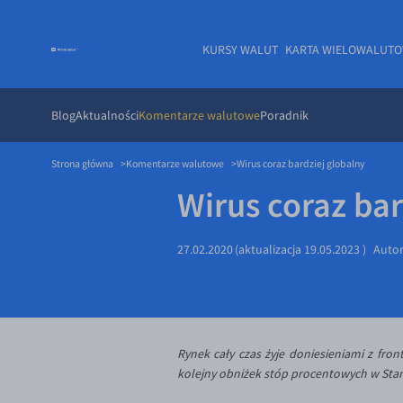
KURSY WALUT
KARTA WIELOWALUT
Blog
Aktualności
Komentarze walutowe
Poradnik
Strona główna
Komentarze walutowe
Wirus coraz bardziej globalny
Wirus coraz bar
27.02.2020
(aktualizacja
19.05.2023
)
Auto
Rynek cały czas żyje doniesieniami z fro
kolejny obniżek stóp procentowych w Sta