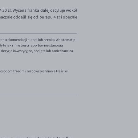
4,30 zł. Wycena franka dalej oscyluje wokół
acznie oddalił się od pułapu 4 zł i obecnie
teru rekomendacji autora lub serwisu Walutomat.pl
te jak i inne treści raportów nie stanowią
decyzje inwestycyjne, podjęte lub zaniechane na
 osobom trzecim i rozpowszechnianie treści w