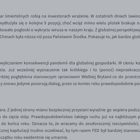
fiar śmiertelnych robią na inwestorach wrażenie. W ostatnich dniach lawin
wydłużyła się o kolejne 9 pozycji, choć wciąż mimo wielu plotek brakuje na
ntowało pogłoski o wykryciu wirusa w naszym kraju. Z globalnej perspektywy
hinach była niższa niż poza Państwem Środka. Pokazuje to, jak bardzo glob
i wyliczaniem konsekwencji pandemii dla globalnej gospodarki. W cieniu 
ela. Już wcześniej wyznaczenie tak krótkiego i to (ponoć) nieprzekracz
ardziej pogłębiona stanowczym sprzeciwem Wielkiej Brytanii co do przes
ony znowu jedynie pozorują dialog, przez co koniec roku prawdopodobnie po
a. Z jednej strony miano bezpiecznej przystani wyraźnie go wspiera podcz
m do cięcia stóp. Prawdopodobieństwo takiego ruchu już na najbliższym
 do końca roku. Oznacza to, że wracamy do zeszłorocznej rzeczywistości,
cznej kapitulacji trudno oczekiwać, by tym razem FED był bardziej stanowcz
oczątku roku ewidentnie się umacnia.