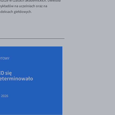
szcze w czasach akademickich. Uwielbia
 wykładów na uczelniach oraz na
indeksach giełdowych.
UTOWY
O się
eterminowało
e 2026