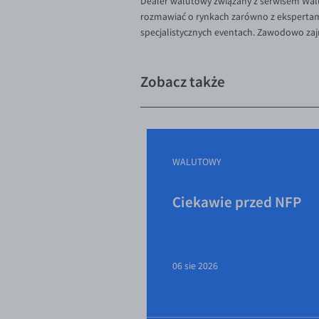
Dealer walutowy związany z serwisem Walu
rozmawiać o rynkach zarówno z ekspertami,
specjalistycznych eventach. Zawodowo zaj
Zobacz także
WALUTOWY
Ciekawie przed NFP
06 sie 2026