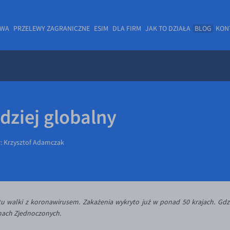
OWA
PRZELEWY ZAGRANICZNE
ESIM
DLA FIRM
JAK TO DZIAŁA
BLOG
KON
dziej globalny
r:
Krzysztof Adamczak
ntu walki z koronawirusem. Zakażenia wykryto już w ponad 50 krajach. Gdzie
nach Zjednoczonych.