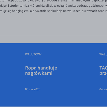
tomat.pl od 2015 roku. Swoją przygodę z rynkami finansowymi rozpoczął je
 jak i studentami, z którymi dzieli się wiedzą również podczas gościnnych
muje się hedgingiem, a prywatnie spekulacją na walutach, surowcach oraz 
WALUTOWY
WAL
Ropa handluje
TAC
nagłówkami
prz
05 sie 2026
04 si