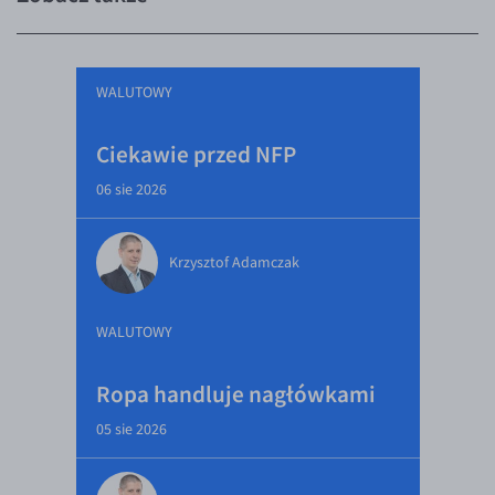
WALUTOWY
Ciekawie przed NFP
06 sie 2026
Krzysztof Adamczak
WALUTOWY
Ropa handluje nagłówkami
05 sie 2026