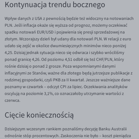
Kontynuacja trendu bocznego
EUR/USD
Wpływ danych z USA z pewnością będzie też widoczny na notowaniach
EUR/GBP
PLN. Jeśli inflacja okaże się wyższa od prognoz, możemy oczekiwać
EUR/CHF
spadku notowań EUR/USD i pojawienia się presji sprzedażowej na
złotym. Wczorajszy dzień był udany dla notowań PLN. W relacji z euro
EUR/CZK
udało się zejść w okolice dwumiesięcznych minimów nieco poniżej
EUR/DKK
4,25. Dzisiaj jednak sytuacja nieco się odwraca i szybko wróciliśmy
ponad granicę 4,26. Od poziomu 4,51 odbił się też CHF/PLN, który
EUR/NOK
rośnie dzisiaj o ponad 2 grosze. Poza wspomnianymi danymi
EUR/SEK
inflacyjnymi ze Stanów, ważne dla złotego będą jutrzejsze publikacje z
rodzimej gospodarki, czyli PKB za II kwartał. Jeszcze ważniejsze dane
EUR/AUD
poznamy w czwartek – odczyt CPI za lipiec. Oczekiwania analityków
EUR/BGN
oscylują na poziomie 3,1%, co oznaczałoby utrzymanie wartości z
czerwca.
EUR/CAD
EUR/CNY
Cięcie koniecznością
EUR/HKD
Dzisiejszym wczesnym rankiem poznaliśmy decyzję Banku Australii
EUR/HUF
odnośnie stóp procentowych. Zaskoczenia nie było – koszt pieniądza