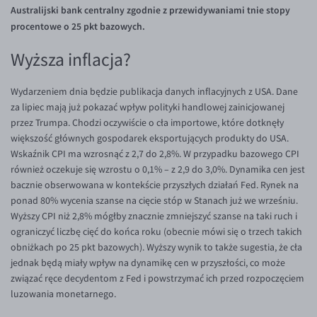
Australijski bank centralny zgodnie z przewidywaniami tnie stopy
Inne pary walutowe
Aplikacja mobilna
Poradnik
procentowe o 25 pkt bazowych.
KONTAKT
Bezpieczeństwo
AUD/PLN
Wyższa inflacja?
Pomoc
Kontakt
BGN/PLN
PL
Dla mediów
CAD/PLN
Pomoc
Wydarzeniem dnia będzie publikacja danych inflacyjnych z USA. Dane
CNY/PLN
FAQ
za lipiec mają już pokazać wpływ polityki handlowej zainicjowanej
przez Trumpa. Chodzi oczywiście o cła importowe, które dotknęły
HKD/PLN
Konto i opłaty
większość głównych gospodarek eksportujących produkty do USA.
HUF/PLN
Wymiana walut
Wskaźnik CPI ma wzrosnąć z 2,7 do 2,8%. W przypadku bazowego CPI
również oczekuje się wzrostu o 0,1% – z 2,9 do 3,0%. Dynamika cen jest
ILS/PLN
Banki i przelewy
bacznie obserwowana w kontekście przyszłych działań Fed. Rynek na
JPY/PLN
Przelewy zagraniczne
ponad 80% wycenia szanse na cięcie stóp w Stanach już we wrześniu.
Wyższy CPI niż 2,8% mógłby znacznie zmniejszyć szanse na taki ruch i
NZD/PLN
Słowniczek
ograniczyć liczbę cięć do końca roku (obecnie mówi się o trzech takich
RON/PLN
obniżkach po 25 pkt bazowych). Wyższy wynik to także sugestia, że cła
jednak będą miały wpływ na dynamikę cen w przyszłości, co może
SGD/PLN
związać ręce decydentom z Fed i powstrzymać ich przed rozpoczęciem
TRY/PLN
luzowania monetarnego.
ZAR/PLN