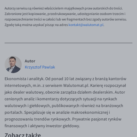
Autorzy serwisu są również właścicielem majątkowych praw autorskich do treści.
Zabronione jest kopiowanie, przedrukowywanie, udostępnianie osobom trzecim i
rozpowszechnianie treści w całości lub we fragmentach bez zgody autorów serwisu.
Zgodę taką można uzyskać pisząc na adres
kontakt@walutomat.pl
.
Autor
Krzysztof Pawlak
Ekonomista i analityk. Od ponad 10 lat związany z branżą kantorów
internetowych, m.in. z serwisem Walutomat.pl. Karierę rozpoczynał
jako dealer walutowy, obecnie zarządza działem dealerskim. Autor
cenionych analiz i komentarzy dotyczących sytuacji na rynkach
walutowych i giełdowych, publikowanych również na branżowych
portalach. Specjalizuje się w analizie makroekonomicznej i
prognozowaniu trendów rynkowych. Prywatnie pasjonat rynków
finansowych i aktywny inwestor giełdowy.
Zobacz także