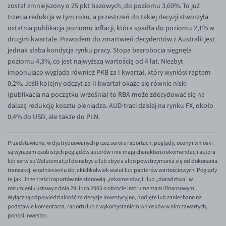
EUR/ILS
został zmniejszony o 25 pkt bazowych, do poziomu 3,60%. To już
trzecia redukcja w tym roku, a przestrzeń do takiej decyzji stworzyła
EUR/JPY
ostatnia publikacja poziomu inflacji, która spadła do poziomu 2,1% w
EUR/NZD
drugim kwartale. Powodem do zmartwień decydentów z Australii jest
jednak słaba kondycja rynku pracy. Stopa bezrobocia sięgnęła
EUR/RON
poziomu 4,3%, co jest najwyższą wartością od 4 lat. Niezbyt
EUR/SGD
imponująco wygląda również PKB za I kwartał, który wyniósł raptem
0,2%. Jeśli kolejny odczyt za II kwartał okaże się równie niski
EUR/TRY
(publikacja na początku września) to RBA może zdecydować się na
EUR/ZAR
dalszą redukcję kosztu pieniądza. AUD traci dzisiaj na rynku FX, około
0,4% do USD, ale także do PLN.
GBP/USD
USD/CHF
Przedstawione, w dystrybuowanych przez serwis raportach, poglądy, oceny i wnioski
są wyrazem osobistych poglądów autorów i nie mają charakteru rekomendacji autora
GBP/CHF
lub serwisu Walutomat.pl do nabycia lub zbycia albo powstrzymania się od dokonania
transakcji w odniesieniu do jakichkolwiek walut lub papierów wartościowych. Poglądy
te jak i inne treści raportów nie stanowią „rekomendacji" lub „doradztwa" w
rozumieniu ustawy z dnia 29 lipca 2005 o obrocie instrumentami finansowymi.
Wyłączną odpowiedzialność za decyzje inwestycyjne, podjęte lub zaniechane na
podstawie komentarza, raportu lub z wykorzystaniem wniosków w nim zawartych,
ponosi inwestor.