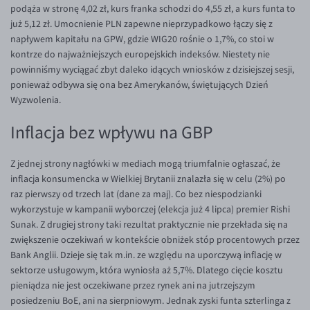
podąża w stronę 4,02 zł, kurs franka schodzi do 4,55 zł, a kurs funta to
EUR/USD
już 5,12 zł. Umocnienie PLN zapewne nieprzypadkowo łączy się z
napływem kapitału na GPW, gdzie WIG20 rośnie o 1,7%, co stoi w
EUR/GBP
kontrze do najważniejszych europejskich indeksów. Niestety nie
EUR/CHF
powinniśmy wyciągać zbyt daleko idących wniosków z dzisiejszej sesji,
ponieważ odbywa się ona bez Amerykanów, świętujących Dzień
EUR/CZK
Wyzwolenia.
EUR/DKK
Inflacja bez wpływu na GBP
EUR/NOK
EUR/SEK
Z jednej strony nagłówki w mediach mogą triumfalnie ogłaszać, że
inflacja konsumencka w Wielkiej Brytanii znalazła się w celu (2%) po
EUR/AUD
raz pierwszy od trzech lat (dane za maj). Co bez niespodzianki
EUR/BGN
wykorzystuje w kampanii wyborczej (elekcja już 4 lipca) premier Rishi
Sunak. Z drugiej strony taki rezultat praktycznie nie przekłada się na
EUR/CAD
zwiększenie oczekiwań w kontekście obniżek stóp procentowych przez
EUR/CNY
Bank Anglii. Dzieje się tak m.in. ze względu na uporczywą inflację w
sektorze usługowym, która wyniosła aż 5,7%. Dlatego cięcie kosztu
EUR/HKD
pieniądza nie jest oczekiwane przez rynek ani na jutrzejszym
EUR/HUF
posiedzeniu BoE, ani na sierpniowym. Jednak zyski funta szterlinga z