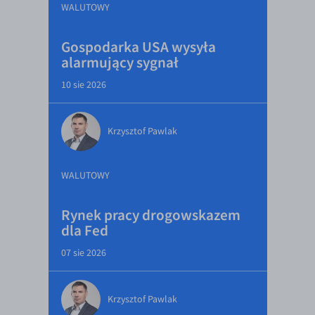
WALUTOWY
Gospodarka USA wysyła
alarmujący sygnał
10 sie 2026
Krzysztof Pawlak
WALUTOWY
Rynek pracy drogowskazem
dla Fed
07 sie 2026
Krzysztof Pawlak