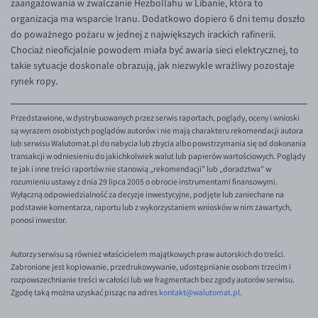
zaangażowania w zwalczanie Hezbollahu w Libanie, która to
organizacja ma wsparcie Iranu. Dodatkowo dopiero 6 dni temu doszło
do poważnego pożaru w jednej z największych irackich rafinerii.
Chociaż nieoficjalnie powodem miała być awaria sieci elektrycznej, to
takie sytuacje doskonale obrazują, jak niezwykle wrażliwy pozostaje
rynek ropy.
Przedstawione, w dystrybuowanych przez serwis raportach, poglądy, oceny i wnioski
są wyrazem osobistych poglądów autorów i nie mają charakteru rekomendacji autora
lub serwisu Walutomat.pl do nabycia lub zbycia albo powstrzymania się od dokonania
transakcji w odniesieniu do jakichkolwiek walut lub papierów wartościowych. Poglądy
te jak i inne treści raportów nie stanowią „rekomendacji" lub „doradztwa" w
rozumieniu ustawy z dnia 29 lipca 2005 o obrocie instrumentami finansowymi.
Wyłączną odpowiedzialność za decyzje inwestycyjne, podjęte lub zaniechane na
podstawie komentarza, raportu lub z wykorzystaniem wniosków w nim zawartych,
ponosi inwestor.
Autorzy serwisu są również właścicielem majątkowych praw autorskich do treści.
Zabronione jest kopiowanie, przedrukowywanie, udostępnianie osobom trzecim i
rozpowszechnianie treści w całości lub we fragmentach bez zgody autorów serwisu.
Zgodę taką można uzyskać pisząc na adres
kontakt@walutomat.pl
.