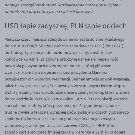
Inne pary walutowe
Aplikacja mobilna
Poradnik
pomaga szczególnie funtowi. Drożejąca ropa może popsuć plany
obniżek stóp procentowych na rynkach bazowych.
KONTAKT
Bezpieczeństwo
AUD/PLN
USD łapie zadyszkę, PLN łapie oddech
Pomoc
Kontakt
BGN/PLN
PL
Dla mediów
CAD/PLN
Pomoc
Pierwsza część miesiąca zdecydowanie należała do amerykańskiego
CNY/PLN
FAQ
dolara. Kurs EUR/USD błyskawicznie zanurkował z 1,09 $ do 1,067 $,
dochodząc tym samym do poziomów widzianych ostatnio w
HKD/PLN
Konto i opłaty
końcówce kwietnia. Za główną przyczynę uznaje się niepewność
HUF/PLN
Wymiana walut
powstałą po wyborach do europarlamentu, której głównym
wyznacznikiem było rozpisanie przez prezydenta Macrona
ILS/PLN
Banki i przelewy
przyspieszonych wyborów we Francji. Jednak emocje powoli wygasają,
JPY/PLN
Przelewy zagraniczne
także te związane ze wciąż niepewnym wrześniowym cięciem stóp w
USA. Tym samym na eurodolarze obserwujemy korektę, która w środę
NZD/PLN
Słowniczek
doprowadziła kurs EUR/USD w okolice 1,075 $. Z takiej okazji wreszcie
RON/PLN
korzysta polski złoty, który przez ostatnie 2 tygodnie przechodził
trudne chwile, a teraz najwyraźniej znów zyskuje w oczach globalnego
SGD/PLN
kapitału. Co interesujące idzie on pod prąd lokalnego koszyka
TRY/PLN
walutowego, w którym tracą dziś zarówno CZK, jak i HUF. W ten
sposób kurs euro coraz śmielej zerka w kierunku 4,32 zł, kurs dolara
ZAR/PLN