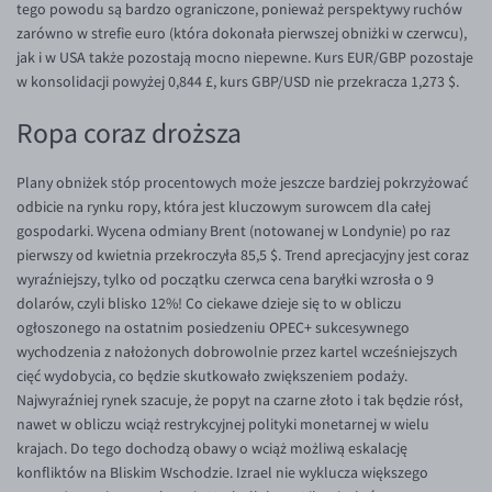
tego powodu są bardzo ograniczone, ponieważ perspektywy ruchów
EUR/ILS
zarówno w strefie euro (która dokonała pierwszej obniżki w czerwcu),
EUR/JPY
jak i w USA także pozostają mocno niepewne. Kurs EUR/GBP pozostaje
w konsolidacji powyżej 0,844 £, kurs GBP/USD nie przekracza 1,273 $.
EUR/NZD
EUR/RON
Ropa coraz droższa
EUR/SGD
Plany obniżek stóp procentowych może jeszcze bardziej pokrzyżować
EUR/TRY
odbicie na rynku ropy, która jest kluczowym surowcem dla całej
EUR/ZAR
gospodarki. Wycena odmiany Brent (notowanej w Londynie) po raz
pierwszy od kwietnia przekroczyła 85,5 $. Trend aprecjacyjny jest coraz
GBP/USD
wyraźniejszy, tylko od początku czerwca cena baryłki wzrosła o 9
USD/CHF
dolarów, czyli blisko 12%! Co ciekawe dzieje się to w obliczu
ogłoszonego na ostatnim posiedzeniu OPEC+ sukcesywnego
GBP/CHF
wychodzenia z nałożonych dobrowolnie przez kartel wcześniejszych
cięć wydobycia, co będzie skutkowało zwiększeniem podaży.
Najwyraźniej rynek szacuje, że popyt na czarne złoto i tak będzie rósł,
nawet w obliczu wciąż restrykcyjnej polityki monetarnej w wielu
krajach. Do tego dochodzą obawy o wciąż możliwą eskalację
konfliktów na Bliskim Wschodzie. Izrael nie wyklucza większego