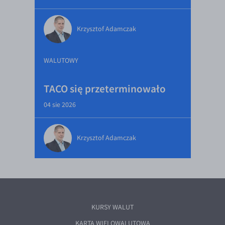
Krzysztof Adamczak
WALUTOWY
TACO się przeterminowało
04 sie 2026
Krzysztof Adamczak
KURSY WALUT
KARTA WIELOWALUTOWA