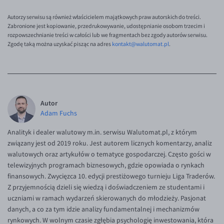
Autorzy serwisu są również właścicielem majątkowych praw autorskich do treści.
Zabronione jest kopiowanie, przedrukowywanie, udostępnianie osobom trzecim i
rozpowszechnianie treści w całości lub we fragmentach bez zgody autorów serwisu.
Zgodę taką można uzyskać pisząc na adres
kontakt@walutomat.pl
.
Autor
Adam Fuchs
Analityk i dealer walutowy m.in. serwisu Walutomat.pl, z którym
związany jest od 2019 roku. Jest autorem licznych komentarzy, analiz
walutowych oraz artykułów o tematyce gospodarczej. Często gości w
telewizyjnych programach biznesowych, gdzie opowiada o rynkach
finansowych. Zwycięzca 10. edycji prestiżowego turnieju Liga Traderów.
Z przyjemnością dzieli się wiedzą i doświadczeniem ze studentami i
uczniami w ramach wydarzeń skierowanych do młodzieży. Pasjonat
danych, a co za tym idzie analizy fundamentalnej i mechanizmów
rynkowych. W wolnym czasie zgłębia psychologię inwestowania, która