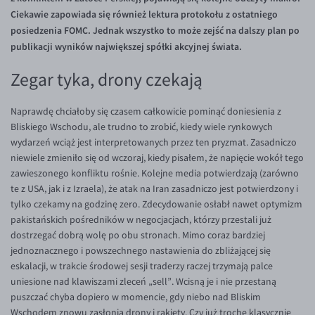
Inne pary walutowe
Aplikacja mobilna
Poradnik
Ciekawie zapowiada się również lektura protokołu z ostatniego
posiedzenia FOMC. Jednak wszystko to może zejść na dalszy plan po
KONTAKT
Bezpieczeństwo
AUD/PLN
publikacji wyników największej spółki akcyjnej świata.
Pomoc
Kontakt
BGN/PLN
PL
Zegar tyka, drony czekają
Dla mediów
CAD/PLN
Pomoc
CNY/PLN
FAQ
Naprawdę chciałoby się czasem całkowicie pominąć doniesienia z
Bliskiego Wschodu, ale trudno to zrobić, kiedy wiele rynkowych
HKD/PLN
Konto i opłaty
wydarzeń wciąż jest interpretowanych przez ten pryzmat. Zasadniczo
HUF/PLN
Wymiana walut
niewiele zmieniło się od wczoraj, kiedy pisałem, że napięcie wokół tego
zawieszonego konfliktu rośnie. Kolejne media potwierdzają (zarówno
ILS/PLN
Banki i przelewy
te z USA, jak i z Izraela), że atak na Iran zasadniczo jest potwierdzony i
JPY/PLN
Przelewy zagraniczne
tylko czekamy na godzinę zero. Zdecydowanie osłabł nawet optymizm
pakistańskich pośredników w negocjacjach, którzy przestali już
NZD/PLN
Słowniczek
dostrzegać dobrą wolę po obu stronach. Mimo coraz bardziej
RON/PLN
jednoznacznego i powszechnego nastawienia do zbliżającej się
eskalacji, w trakcie środowej sesji traderzy raczej trzymają palce
SGD/PLN
uniesione nad klawiszami zleceń „sell”. Wcisną je i nie przestaną
TRY/PLN
puszczać chyba dopiero w momencie, gdy niebo nad Bliskim
Wschodem znowu zasłonią drony i rakiety. Czy już trochę klasycznie
ZAR/PLN