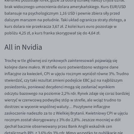
kierunku pozostaje forex, gdzie za dobrą oznakę należy chyba uznać
EUR/ILS
brak widocznego umocnienia dolara amerykańskiego. Kurs EUR/USD
EUR/JPY
balansuje na psychologicznym 1,16 USD i pewnie zbiera siły przed
dalszym marszem na południe. Taki układ ogranicza straty złotego, a
EUR/NZD
kurs dolara nie przekracza 3,67 zł. Z kolei kurs euro pozostaje w
EUR/RON
pobliżu 4,25 zł, a kurs franka skorygował się do 4,64 zł.
EUR/SGD
All in Nvidia
EUR/TRY
Trochę w tle głównej osi rynkowych zainteresowań pojawiają się
EUR/ZAR
kolejne dane makro. W strefie euro potwierdzono wstępne dane
GBP/USD
inflacyjne za kwiecień, CPI w ujęciu rocznym wyniósł równe 3%. Trudno
stwierdzić, czy taki rezultat zmieni podejście EBC już na najbliższym
USD/CHF
posiedzeniu, ponieważ decydenci mogą się zasłaniać wynikiem
GBP/CHF
odczytu bazowego na poziomie 2,2% rdr. Rynek zdaje się coraz bardziej
wierzyć w czerwcową podwyżkę stóp w strefie, ale wciąż trudno to
dostrzec w wycenie wspólnej waluty… Pozytywne inflacyjne
zaskoczenie nadeszło za to z Wielkiej Brytanii. Kwietniowy CPI w ujęciu
rocznym został skorygowany z 3% do 2,8%. Jeszcze mocniej w dół
zjechał bacznie obserwowany przez Bank Anglii wskaźnik cen
detalicznych RPI, z 3,6% do 3% rdr. Mimo wszystko te publikacje nie