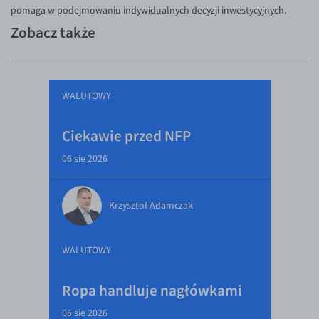
pomaga w podejmowaniu indywidualnych decyzji inwestycyjnych.
Zobacz także
WALUTOWY
Ciekawie przed NFP
06 sie 2026
Krzysztof Adamczak
WALUTOWY
Ropa handluje nagłówkami
05 sie 2026