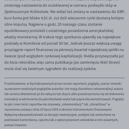
zmieniają nastawienia do oczekiwanej w czerwcu podwyżki stóp w
Zjednoczonym Królestwie. Nie widać też zmiany w nastawieniu do GBP,
kurs funta jest blisko 4,91 zł. Już dziś wieczorem rynki dostaną kolejne
silne impulsy. Najpierw o godz. 20 naszego czasu zostanie
opublikowany protokół z ostatniego posiedzenia amerykańskiej
władzy monetarnej. W trakcie tego spotkania ujawniły się największe
podziały w Komitecie od ponad 30 lat. Jednak jeszcze większą uwagę
przyciągnie raport finansowy za pierwszy kwartał największej spółki na
świecie (pod względem rynkowej kapitalizacji). Nvidia przyzwyczaiła już
do bicia rekordów, więc sama publikacja (po zamknięciu Wall Street)
może stać się świetnym sygnałem do realizacji zysków.
Przedstawione, w dystrybuowanych przez serwis raportach, poglądy, oceny i wnioski
są wyrazem osobistych poglądów autorów i nie mają charakteru rekomendacji autora
lub serwisu Walutomat.pl do nabycia lub zbycia albo powstrzymania się od dokonania
transakcji w odniesieniu do jakichkolwiek walut lub papierów wartościowych. Poglądy
te jak i inne treści raportów nie stanowią „rekomendacji" lub „doradztwa" w
rozumieniu ustawy z dnia 29 lipca 2005 o obrocie instrumentami finansowymi.
Wyłączną odpowiedzialność za decyzje inwestycyjne, podjęte lub zaniechane na
podstawie komentarza, raportu lub z wykorzystaniem wniosków w nim zawartych,
ponosi inwestor.