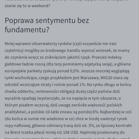
stanie się to w weekend?
EUR/USD
Poprawa sentymentu bez
EUR/GBP
fundamentu?
EUR/CHF
EUR/CZK
Mniej wprawni obserwatorzy rynków (czyli oczywiście nie nasi
EUR/DKK
czytelnicy) mogliby ze środowego handlu wysnuć wniosek, że mamy
do czynienia wręcz ze zniknięciem jakichś ryzyk. Przecież indeksy
EUR/NOK
giełdowe ładnie rosną (dla tezy pominiemy azjatycką sesję), a główne
EUR/SEK
europejskie parkiety zyskują ponad 0,5%. Jeszcze mocniej wyglądają
rynki wschodzące, czego przykładem jest Warszawa, WIG20 stara się
EUR/AUD
odrobić wczorajsze straty i rośnie ponad 1%. Na rynku długu w końcu
EUR/BGN
chwila oddechu, rentowności obligacji dużej części państw dziś
wyraźnie spadają (wystarczyło, że na napięcia w tym obszarze, o
EUR/CAD
którym pisałem wczoraj, dziś uwagę zwróciła większość polskich
EUR/CNY
analityków), a polskie 10-latki znowu są poniżej 6%. Najbardziej w coś
(do końca w sumie nie wiadomo w co) chce w środę uwierzyć rynek
EUR/HKD
ropy naftowej, główne odmiany tracą dziś ok. 3%, za lipcowy kontrakt
EUR/HUF
na Brent trzeba płacić mniej niż 108 USD. Najmniej przekonany do