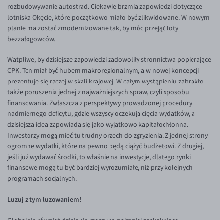
rozbudowywanie autostrad. Ciekawie brzmią zapowiedzi dotyczące
EUR/USD
lotniska Okęcie, które początkowo miało być zlikwidowane. W nowym
planie ma zostać zmodernizowane tak, by móc przejąć loty
EUR/GBP
bezzałogowców.
EUR/CHF
Wątpliwe, by dzisiejsze zapowiedzi zadowoliły stronnictwa popierające
EUR/CZK
CPK. Ten miał być hubem makroregionalnym, a w nowej koncepcji
EUR/DKK
prezentuje się raczej w skali krajowej. W całym wystąpieniu zabrakło
także poruszenia jednej z najważniejszych spraw, czyli sposobu
EUR/NOK
finansowania. Zwłaszcza z perspektywy prowadzonej procedury
EUR/SEK
nadmiernego deficytu, gdzie wszyscy oczekują cięcia wydatków, a
dzisiejsza idea zapowiada się jako wyjątkowo kapitałochłonna.
EUR/AUD
Inwestorzy mogą mieć tu trudny orzech do zgryzienia. Z jednej strony
EUR/BGN
ogromne wydatki, które na pewno będą ciążyć budżetowi. Z drugiej,
jeśli już wydawać środki, to właśnie na inwestycje, dlatego rynki
EUR/CAD
finansowe mogą tu być bardziej wyrozumiałe, niż przy kolejnych
EUR/CNY
programach socjalnych.
EUR/HKD
Luzuj z tym luzowaniem!
EUR/HUF