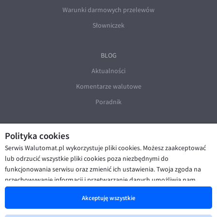
Warunki darmowych przelewów
Słowniczek
BLOG
Aktualności
Komentarze walutowe
Poradnik
Polityka cookies
Serwis Walutomat.pl wykorzystuje pliki cookies. Możesz zaakceptować
lub odrzucić wszystkie pliki cookies poza niezbędnymi do
funkcjonowania serwisu oraz zmienić ich ustawienia. Twoja zgoda na
© Walutomat 2026
|
Regulaminy
|
przechowywanie informacji i przetwarzanie danych umożliwia nam
Polityka prywatności i cookies
|
Deklaracja dostępności
poprawę funkcjonalności strony oraz prezentowanie Ci
Akceptuję wszystkie
spersonalizowanych treści i reklam. Więcej informacji znajdziesz w naszej
Polityce cookies
.