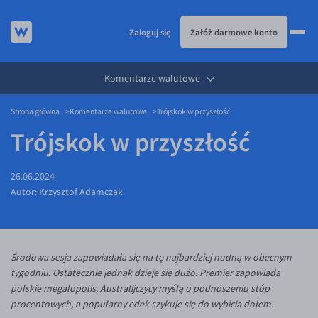
Zaloguj się
Załóż darmowe konto
Komentarze walutowe
KURSY WALUT
Strona główna
Komentarze walutowe
Trójskok w przyszłość
KARTA WIELOWALUTOWA
Kursy walut
Trójskok w przyszłość
PRZELEWY ZAGRANICZNE
EUR/PLN
Karta wielowalutowa
ESIM
USD/PLN
Visa Benefit
26.06.2024
DLA FIRM
CHF/PLN
Autor:
Krzysztof Adamczak
JAK TO DZIAŁA
GBP/PLN
Dla firm
BLOG
CZK/PLN
API dla biznesu
Jak to działa
Środowa sesja zapowiadała się na tę najbardziej nudną w obecnym
DKK/PLN
Partnerstwa
Prowizje i rabaty
Blog
tygodniu. Ostatecznie jednak dzieje się dużo. Premier zapowiada
NOK/PLN
Walutomat Business
Metody płatności
Aktualności
polskie megalopolis, Australijczycy myślą o podnoszeniu stóp
procentowych, a popularny edek szykuje się do wybicia dołem.
SEK/PLN
Program Afiliacyjny
Banki i przelewy
Komentarze walutowe