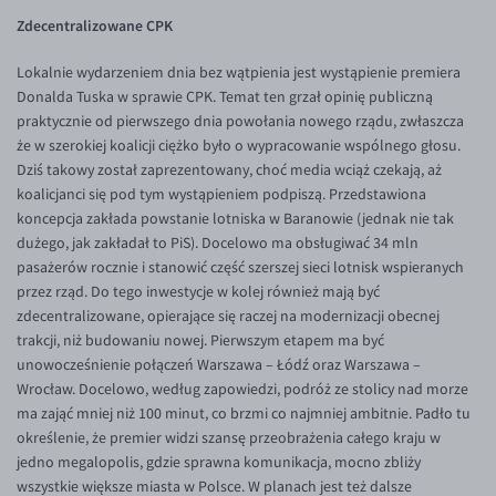
Inne pary walutowe
Aplikacja mobilna
Poradnik
Zdecentralizowane CPK
KONTAKT
Bezpieczeństwo
AUD/PLN
Lokalnie wydarzeniem dnia bez wątpienia jest wystąpienie premiera
Pomoc
Kontakt
BGN/PLN
PL
Donalda Tuska w sprawie CPK. Temat ten grzał opinię publiczną
praktycznie od pierwszego dnia powołania nowego rządu, zwłaszcza
Dla mediów
CAD/PLN
Pomoc
że w szerokiej koalicji ciężko było o wypracowanie wspólnego głosu.
CNY/PLN
FAQ
Dziś takowy został zaprezentowany, choć media wciąż czekają, aż
koalicjanci się pod tym wystąpieniem podpiszą. Przedstawiona
HKD/PLN
Konto i opłaty
koncepcja zakłada powstanie lotniska w Baranowie (jednak nie tak
HUF/PLN
Wymiana walut
dużego, jak zakładał to PiS). Docelowo ma obsługiwać 34 mln
pasażerów rocznie i stanowić część szerszej sieci lotnisk wspieranych
ILS/PLN
Banki i przelewy
przez rząd. Do tego inwestycje w kolej również mają być
JPY/PLN
Przelewy zagraniczne
zdecentralizowane, opierające się raczej na modernizacji obecnej
trakcji, niż budowaniu nowej. Pierwszym etapem ma być
NZD/PLN
Słowniczek
unowocześnienie połączeń Warszawa – Łódź oraz Warszawa –
RON/PLN
Wrocław. Docelowo, według zapowiedzi, podróż ze stolicy nad morze
ma zająć mniej niż 100 minut, co brzmi co najmniej ambitnie. Padło tu
SGD/PLN
określenie, że premier widzi szansę przeobrażenia całego kraju w
TRY/PLN
jedno megalopolis, gdzie sprawna komunikacja, mocno zbliży
wszystkie większe miasta w Polsce. W planach jest też dalsze
ZAR/PLN