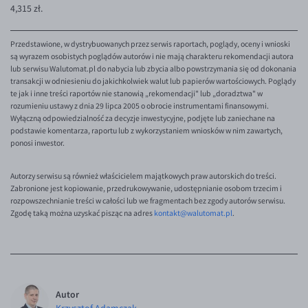
4,315 zł.
Przedstawione, w dystrybuowanych przez serwis raportach, poglądy, oceny i wnioski
są wyrazem osobistych poglądów autorów i nie mają charakteru rekomendacji autora
lub serwisu Walutomat.pl do nabycia lub zbycia albo powstrzymania się od dokonania
transakcji w odniesieniu do jakichkolwiek walut lub papierów wartościowych. Poglądy
te jak i inne treści raportów nie stanowią „rekomendacji" lub „doradztwa" w
rozumieniu ustawy z dnia 29 lipca 2005 o obrocie instrumentami finansowymi.
Wyłączną odpowiedzialność za decyzje inwestycyjne, podjęte lub zaniechane na
podstawie komentarza, raportu lub z wykorzystaniem wniosków w nim zawartych,
ponosi inwestor.
Autorzy serwisu są również właścicielem majątkowych praw autorskich do treści.
Zabronione jest kopiowanie, przedrukowywanie, udostępnianie osobom trzecim i
rozpowszechnianie treści w całości lub we fragmentach bez zgody autorów serwisu.
Zgodę taką można uzyskać pisząc na adres
kontakt@walutomat.pl
.
Autor