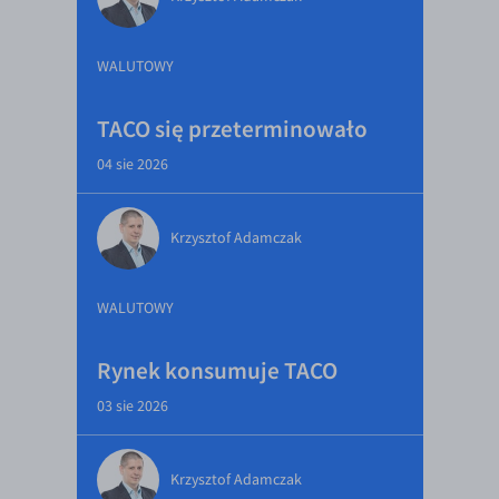
WALUTOWY
TACO się przeterminowało
04 sie 2026
Krzysztof Adamczak
WALUTOWY
Rynek konsumuje TACO
03 sie 2026
Krzysztof Adamczak