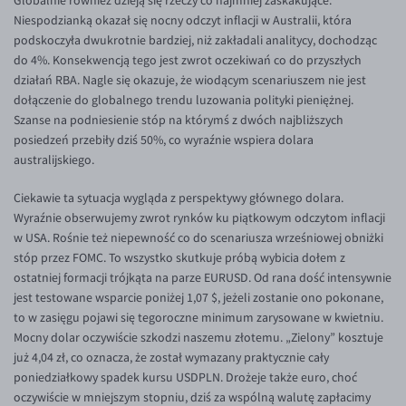
Globalnie również dzieją się rzeczy co najmniej zaskakujące.
EUR/ILS
Niespodzianką okazał się nocny odczyt inflacji w Australii, która
EUR/JPY
podskoczyła dwukrotnie bardziej, niż zakładali analitycy, dochodząc
do 4%. Konsekwencją tego jest zwrot oczekiwań co do przyszłych
EUR/NZD
działań RBA. Nagle się okazuje, że wiodącym scenariuszem nie jest
EUR/RON
dołączenie do globalnego trendu luzowania polityki pieniężnej.
Szanse na podniesienie stóp na którymś z dwóch najbliższych
EUR/SGD
posiedzeń przebiły dziś 50%, co wyraźnie wspiera dolara
EUR/TRY
australijskiego.
EUR/ZAR
Ciekawie ta sytuacja wygląda z perspektywy głównego dolara.
Wyraźnie obserwujemy zwrot rynków ku piątkowym odczytom inflacji
GBP/USD
w USA. Rośnie też niepewność co do scenariusza wrześniowej obniżki
USD/CHF
stóp przez FOMC. To wszystko skutkuje próbą wybicia dołem z
ostatniej formacji trójkąta na parze EURUSD. Od rana dość intensywnie
GBP/CHF
jest testowane wsparcie poniżej 1,07 $, jeżeli zostanie ono pokonane,
to w zasięgu pojawi się tegoroczne minimum zarysowane w kwietniu.
Mocny dolar oczywiście szkodzi naszemu złotemu. „Zielony” kosztuje
już 4,04 zł, co oznacza, że został wymazany praktycznie cały
poniedziałkowy spadek kursu USDPLN. Drożeje także euro, choć
oczywiście w mniejszym stopniu, dziś za wspólną walutę zapłacimy