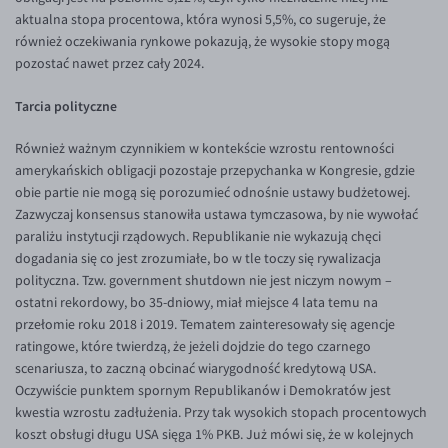
aktualna stopa procentowa, która wynosi 5,5%, co sugeruje, że
EUR/USD
również oczekiwania rynkowe pokazują, że wysokie stopy mogą
EUR/GBP
pozostać nawet przez cały 2024.
EUR/CHF
Tarcia polityczne
EUR/CZK
Również ważnym czynnikiem w kontekście wzrostu rentowności
EUR/DKK
amerykańskich obligacji pozostaje przepychanka w Kongresie, gdzie
obie partie nie mogą się porozumieć odnośnie ustawy budżetowej.
EUR/NOK
Zazwyczaj konsensus stanowiła ustawa tymczasowa, by nie wywołać
EUR/SEK
paraliżu instytucji rządowych. Republikanie nie wykazują chęci
dogadania się co jest zrozumiałe, bo w tle toczy się rywalizacja
EUR/AUD
polityczna. Tzw. government shutdown nie jest niczym nowym –
EUR/BGN
ostatni rekordowy, bo 35-dniowy, miał miejsce 4 lata temu na
przełomie roku 2018 i 2019. Tematem zainteresowały się agencje
EUR/CAD
ratingowe, które twierdzą, że jeżeli dojdzie do tego czarnego
EUR/CNY
scenariusza, to zaczną obcinać wiarygodność kredytową USA.
Oczywiście punktem spornym Republikanów i Demokratów jest
EUR/HKD
kwestia wzrostu zadłużenia. Przy tak wysokich stopach procentowych
EUR/HUF
koszt obsługi długu USA sięga 1% PKB. Już mówi się, że w kolejnych