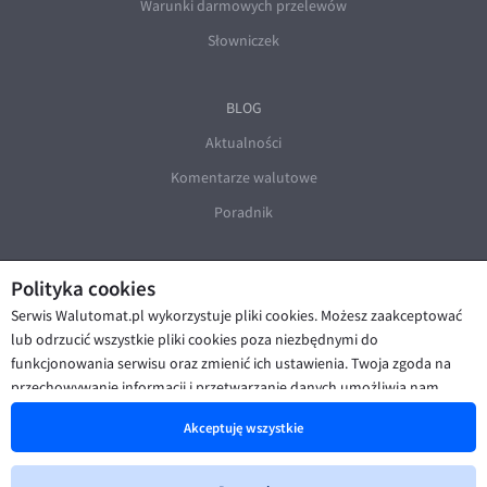
Warunki darmowych przelewów
Słowniczek
BLOG
Aktualności
Komentarze walutowe
Poradnik
Polityka cookies
Serwis Walutomat.pl wykorzystuje pliki cookies. Możesz zaakceptować
lub odrzucić wszystkie pliki cookies poza niezbędnymi do
funkcjonowania serwisu oraz zmienić ich ustawienia. Twoja zgoda na
© Walutomat 2026
|
Regulaminy
|
przechowywanie informacji i przetwarzanie danych umożliwia nam
Polityka prywatności i cookies
|
Deklaracja dostępności
poprawę funkcjonalności strony oraz prezentowanie Ci
Akceptuję wszystkie
spersonalizowanych treści i reklam. Więcej informacji znajdziesz w naszej
Polityce cookies
.