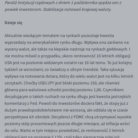
Paraliż instytucji rządowych z dniem 1 października spędza sen z
Inne pary walutowe
Aplikacja mobilna
Poradnik
powiek inwestorom. Stabilizacja notowań krajowej waluty.
KONTAKT
Bezpieczeństwo
AUD/PLN
Dzieje się
Pomoc
Kontakt
BGN/PLN
PL
Dla mediów
CAD/PLN
Pomoc
Aktualnie wiodącym tematem na rynkach pozostaje kwestia
wyprzedaży na amerykańskim rynku długu. Wpływa ona zarówno na
CNY/PLN
FAQ
wyceny walut, ale także na kiepskie nastroje na rynkach giełdowych. I
HKD/PLN
Konto i opłaty
nie można mówić o przypadku, skoro rentowność 10 letnich obligacji
USA jest na poziomie widzianym ostatni raz 16 lat temu. To już kolejny
HUF/PLN
Wymiana walut
tydzień ze wzrostami, co świadczy o silnym trendzie. Taka sytuacja
ILS/PLN
Banki i przelewy
wpływa na notowania dolara, który do wielu walut jest na kilku letnich
szczytach. Choćby USD/JPY jest bliski poziomu 150, ale również
JPY/PLN
Przelewy zagraniczne
główna para walutowa schodzi poniżej poziomu 1,06. Czynnikiem
NZD/PLN
Słowniczek
decydującym o takich ruchach na rynku długu jest kwestia jastrzębich
komentarzy z Fed. Powoli do inwestorów dociera fakt, że stopy już z
RON/PLN
dużym prawdopodobieństwem nie wzrosną, ale oddala się w czasie
SGD/PLN
perspektywa ich obniżek. Decydenci z FOMC chcą utrzymywać wysokie
poziomy stóp procentowych jeszcze długie miesiące, aż inflacja wróci
TRY/PLN
do celu. Warto w tym miejscu powiedzieć, że rentowność 2 letnich
ZAR/PLN
obligacji jest na poziomie 5,12%, czyli tylko nieznacznie niżej niż