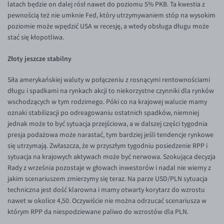
latach będzie on dalej rósł nawet do poziomu 5% PKB. Ta kwestia z
EUR/ILS
pewnością też nie umknie Fed, który utrzymywaniem stóp na wysokim
EUR/JPY
poziomie może wpędzić USA w recesję, a wtedy obsługa długu może
stać się kłopotliwa.
EUR/NZD
EUR/RON
Złoty jeszcze stabilny
EUR/SGD
Siła amerykańskiej waluty w połączeniu z rosnącymi rentownościami
EUR/TRY
długu i spadkami na rynkach akcji to niekorzystne czynniki dla rynków
wschodzących w tym rodzimego. Póki co na krajowej walucie mamy
EUR/ZAR
oznaki stabilizacji po odreagowaniu ostatnich spadków, niemniej
GBP/USD
jednak może to być sytuacja przejściowa, a w dalszej części tygodnia
presja podażowa może narastać, tym bardziej jeśli tendencje rynkowe
USD/CHF
się utrzymają. Zwłaszcza, że w przyszłym tygodniu posiedzenie RPP i
GBP/CHF
sytuacja na krajowych aktywach może być nerwowa. Szokująca decyzja
Rady z września pozostaje w głowach inwestorów i nadal nie wiemy z
jakim scenariuszem zmierzymy się teraz. Na parze USD/PLN sytuacja
techniczna jest dość klarowna i mamy otwarty korytarz do wzrostu
nawet w okolice 4,50. Oczywiście nie można odrzucać scenariusza w
którym RPP da niespodziewane paliwo do wzrostów dla PLN.