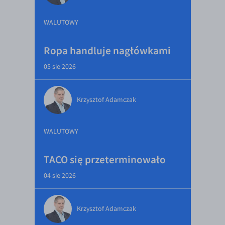
WALUTOWY
Ropa handluje nagłówkami
05 sie 2026
Krzysztof Adamczak
WALUTOWY
TACO się przeterminowało
04 sie 2026
Krzysztof Adamczak