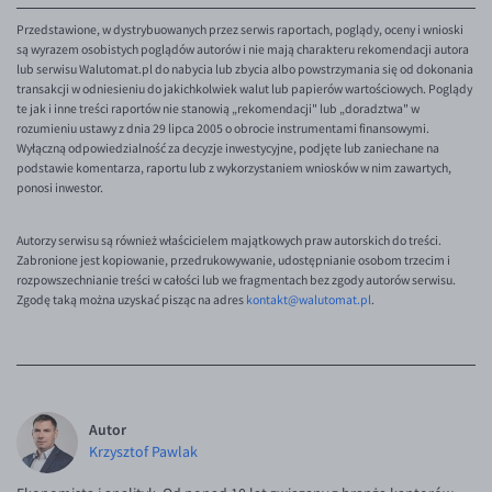
Przedstawione, w dystrybuowanych przez serwis raportach, poglądy, oceny i wnioski
są wyrazem osobistych poglądów autorów i nie mają charakteru rekomendacji autora
lub serwisu Walutomat.pl do nabycia lub zbycia albo powstrzymania się od dokonania
transakcji w odniesieniu do jakichkolwiek walut lub papierów wartościowych. Poglądy
te jak i inne treści raportów nie stanowią „rekomendacji" lub „doradztwa" w
rozumieniu ustawy z dnia 29 lipca 2005 o obrocie instrumentami finansowymi.
Wyłączną odpowiedzialność za decyzje inwestycyjne, podjęte lub zaniechane na
podstawie komentarza, raportu lub z wykorzystaniem wniosków w nim zawartych,
ponosi inwestor.
Autorzy serwisu są również właścicielem majątkowych praw autorskich do treści.
Zabronione jest kopiowanie, przedrukowywanie, udostępnianie osobom trzecim i
rozpowszechnianie treści w całości lub we fragmentach bez zgody autorów serwisu.
Zgodę taką można uzyskać pisząc na adres
kontakt@walutomat.pl
.
Autor
Krzysztof Pawlak