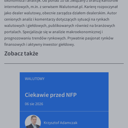
Ekonomista i analityk. Od ponad 10 lat związany z branżą kantorów
internetowych, m.in. z serwisem Walutomat.pl. Karierę rozpoczynał
jako dealer walutowy, obecnie zarządza działem dealerskim. Autor
cenionych analiz i komentarzy dotyczących sytuacji na rynkach
walutowych i giełdowych, publikowanych również na branżowych
portalach. Specjalizuje się w analizie makroekonomicznej i
prognozowaniu trendów rynkowych. Prywatnie pasjonat rynków
finansowych i aktywny inwestor giełdowy.
Zobacz także
WALUTOWY
Ciekawie przed NFP
06 sie 2026
Krzysztof Adamczak