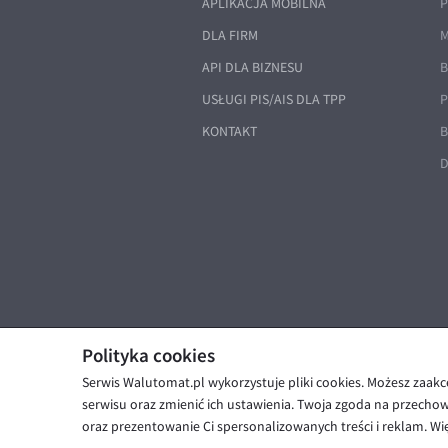
APLIKACJA MOBILNA
P
DLA FIRM
M
API DLA BIZNESU
B
USŁUGI PIS/AIS DLA TPP
P
KONTAKT
B
D
Polityka cookies
Serwis Walutomat.pl wykorzystuje pliki cookies. Możesz zaak
© Walutomat 2026
|
Regulaminy
|
serwisu oraz zmienić ich ustawienia. Twoja zgoda na przecho
oraz prezentowanie Ci spersonalizowanych treści i reklam. Wię