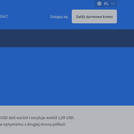
PL
TAKT
Zaloguj się
Załóż darmowe konto
SD dziś wzrósł i oscyluje wokół 1,09 USD.
w optymizmu z drugiej strony półkuli