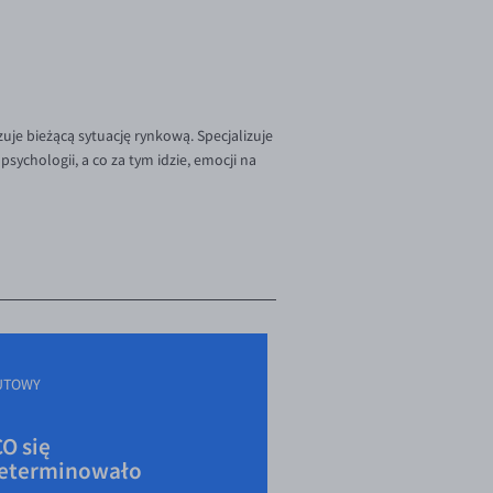
je bieżącą sytuację rynkową. Specjalizuje
sychologii, a co za tym idzie, emocji na
UTOWY
O się
eterminowało