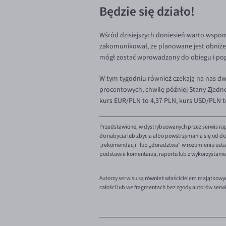
Będzie się działo!
Wśród dzisiejszych doniesień warto wspom
zakomunikował, że planowane jest obniżen
mógł zostać wprowadzony do obiegu i pop
W tym tygodniu również czekają na nas dw
procentowych, chwilę później Stany Zjedn
kurs EUR/PLN to 4,37 PLN, kurs USD/PLN to 
Przedstawione, w dystrybuowanych przez serwis rap
do nabycia lub zbycia albo powstrzymania się od dok
„rekomendacji" lub „doradztwa" w rozumieniu ustaw
podstawie komentarza, raportu lub z wykorzystani
Autorzy serwisu są również właścicielem majątkowy
całości lub we fragmentach bez zgody autorów serw