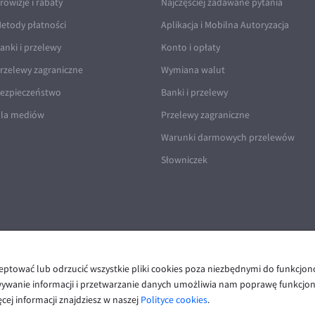
rowizje i rabaty
Najczęściej zadawane pytania
etody płatności
Aplikacja i Mobilna Autoryzacja
anki i przelewy
Konto i opłaty
rzelewy zagraniczne
Wymiana walut
ezpieczeństwo
Banki i przelewy
la mediów
Przelewy zagraniczne
Warunki darmowych przelewów
Słowniczek
ceptować lub odrzucić wszystkie pliki cookies poza niezbędnymi do funkcjo
Polityka prywatności i cookies
|
Deklaracja dostępności
wywanie informacji i przetwarzanie danych umożliwia nam poprawę funkcjon
cej informacji znajdziesz w naszej
Polityce cookies
.