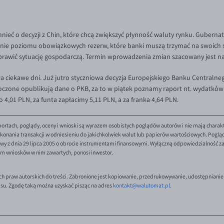
nieć o decyzji z Chin, które chcą zwiększyć płynność waluty rynku. Guber
ie poziomu obowiązkowych rezerw, które banki muszą trzymać na swoich sa
rawić sytuację gospodarczą. Termin wprowadzenia zmian szacowany jest na
a ciekawe dni. Już jutro styczniowa decyzja Europejskiego Banku Centralne
oczone opublikują dane o PKB, za to w piątek poznamy raport nt. wydatkó
4,01 PLN, za funta zapłacimy 5,11 PLN, a za franka 4,64 PLN.
ortach, poglądy, oceny i wnioski są wyrazem osobistych poglądów autorów i nie mają charak
onania transakcji w odniesieniu do jakichkolwiek walut lub papierów wartościowych. Poglądy 
y z dnia 29 lipca 2005 o obrocie instrumentami finansowymi. Wyłączną odpowiedzialność za 
em wniosków w nim zawartych, ponosi inwestor.
ch praw autorskich do treści. Zabronione jest kopiowanie, przedrukowywanie, udostępnianie
isu. Zgodę taką można uzyskać pisząc na adres
kontakt@walutomat.pl
.