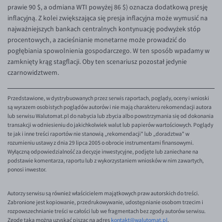
prawie 90 $, a odmiana WTI powyżej 86 $) oznacza dodatkową presję
inflacyjną. Z kolei zwiększająca się presja inflacyjna może wymusić na
najważniejszych bankach centralnych kontynuację podwyżek stóp
procentowych, a zacieśnianie monetarne może prowadzić do
pogłębiania spowolnienia gospodarczego. W ten sposób wpadamy w
zamknięty krąg stagflacji. Oby ten scenariusz pozostał jedynie
czarnowidztwem.
Przedstawione, w dystrybuowanych przez serwis raportach, poglądy, oceny i wnioski
są wyrazem osobistych poglądów autorów i nie mają charakteru rekomendacji autora
lub serwisu Walutomat.pl do nabycia lub zbycia albo powstrzymania się od dokonania
transakcji w odniesieniu do jakichkolwiek walut lub papierów wartościowych. Poglądy
te jak i inne treści raportów nie stanowią „rekomendacji" lub „doradztwa" w
rozumieniu ustawy z dnia 29 lipca 2005 o obrocie instrumentami finansowymi.
Wyłączną odpowiedzialność za decyzje inwestycyjne, podjęte lub zaniechane na
podstawie komentarza, raportu lub z wykorzystaniem wniosków w nim zawartych,
ponosi inwestor.
Autorzy serwisu są również właścicielem majątkowych praw autorskich do treści.
Zabronione jest kopiowanie, przedrukowywanie, udostępnianie osobom trzecim i
rozpowszechnianie treści w całości lub we fragmentach bez zgody autorów serwisu.
Zgodę taką można uzyskać pisząc na adres
kontakt@walutomat.pl
.