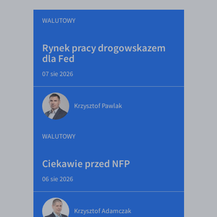
WALUTOWY
Rynek pracy drogowskazem
dla Fed
07 sie 2026
Krzysztof Pawlak
WALUTOWY
Ciekawie przed NFP
06 sie 2026
Krzysztof Adamczak