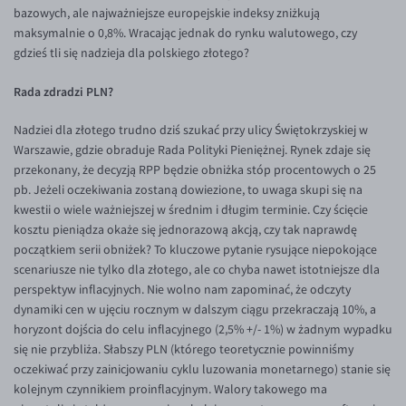
bazowych, ale najważniejsze europejskie indeksy zniżkują
EUR/USD
maksymalnie o 0,8%. Wracając jednak do rynku walutowego, czy
gdzieś tli się nadzieja dla polskiego złotego?
EUR/GBP
EUR/CHF
Rada zdradzi PLN?
EUR/CZK
Nadziei dla złotego trudno dziś szukać przy ulicy Świętokrzyskiej w
EUR/DKK
Warszawie, gdzie obraduje Rada Polityki Pieniężnej. Rynek zdaje się
przekonany, że decyzją RPP będzie obniżka stóp procentowych o 25
EUR/NOK
pb. Jeżeli oczekiwania zostaną dowiezione, to uwaga skupi się na
EUR/SEK
kwestii o wiele ważniejszej w średnim i długim terminie. Czy ścięcie
kosztu pieniądza okaże się jednorazową akcją, czy tak naprawdę
EUR/AUD
początkiem serii obniżek? To kluczowe pytanie rysujące niepokojące
EUR/BGN
scenariusze nie tylko dla złotego, ale co chyba nawet istotniejsze dla
perspektyw inflacyjnych. Nie wolno nam zapominać, że odczyty
EUR/CAD
dynamiki cen w ujęciu rocznym w dalszym ciągu przekraczają 10%, a
EUR/CNY
horyzont dojścia do celu inflacyjnego (2,5% +/- 1%) w żadnym wypadku
się nie przybliża. Słabszy PLN (którego teoretycznie powinniśmy
EUR/HKD
oczekiwać przy zainicjowaniu cyklu luzowania monetarnego) stanie się
EUR/HUF
kolejnym czynnikiem proinflacyjnym. Walory takowego ma