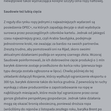
niewątpliwie także wyznaczająca kolejne szczyty cena ropy naftowej.
EUR/ILS
EUR/JPY
Saudowie też lubią cięcia
EUR/NZD
Z reguły dla rynku ropy jednymi z najważniejszych wydarzeń są
EUR/RON
posiedzenia OPEC+, na których zapadają decyzje o skali wydobycia
surowca przez poszczególnych członków kartelu. Jednak od jakiegoś
EUR/SGD
czasu najważniejszy gracz, czyli Arabia Saudyjska, podejmuje
EUR/TRY
jednostronne kroki, nie zważając za bardzo na swoich partnerów.
Zresztą trudno, aby pomstowalii oni na Rijad, skoro swoimi
EUR/ZAR
aktualnymi działaniami podbija on wycenę czarnego złota. Wczoraj
GBP/USD
Saudowie poinformowali, że ich dobrowolne cięcie produkcji o 1 mln
baryłek dziennie zostaje przedłużone do końca roku (pierwsza tego
USD/CHF
typu decyzja została ogłoszona w lipcu). Chwilę później do tej
GBP/CHF
układanki dołączyli Rosjanie, którzy wydłużyli ograniczenie eksportu o
300 tys. baryłek dziennie także do końca grudnia. Z pewnością te ruchy
wynikają z obaw producentów o zapotrzebowanie na ropę w
najbliższych miesiącach, które może być ograniczone przez coraz
gorsze globalne perspektywy gospodarcze. Jednak takie działania
mogą się okazać bronią obosieczną, ponieważ droższa ropa
(wróciliśmy do rejonów z listopada zeszłego roku, baryłka Brent po