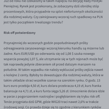
Już od roku nie czekaliśmy w takim napięciu na decyzję Rady Polityki
Inne pary walutowe
Aplikacja mobilna
Poradnik
Pieniężnej. Rynek jest przekonany, że zobaczymy dziś obniżkę stóp
procentowych, która przypadnie na splot niefortunnych okoliczności
KONTAKT
Bezpieczeństwo
AUD/PLN
dla rodzimej waluty. Czy zainicjowany wczoraj ruch spadkowy na PLN
Pomoc
Kontakt
BGN/PLN
PL
jest tylko początkiem trwalszego trendu?
Dla mediów
CAD/PLN
Pomoc
Risk off potwierdzony
CNY/PLN
FAQ
Przynajmniej do wczesnych godzin popołudniowych próby
HKD/PLN
Konto i opłaty
odreagowania zarysowanego wczoraj kierunku handlu są mizerne lub
HUF/PLN
Wymiana walut
żadne. Kurs EUR/USD po oderwaniu się od 1,08 $ szuka nowego
wsparcia powyżej 1,07 $, ale utrzymanie się w tych rejonach może być
ILS/PLN
Banki i przelewy
tak naprawdę jedynie zbieraniem sił przed dalszym marszem na
JPY/PLN
Przelewy zagraniczne
południe. W takim wypadku nie należy wykluczać próby zejścia nawet
o kolejne 2 centy. Byłoby to dewastujące dla rodzimej waluty, która w
NZD/PLN
Słowniczek
takim układzie straci wszelkie szanse na szerokim rynku. O godz. 13
RON/PLN
kurs euro przebija 4,50 zł, kurs dolara przekracza 4,19 zł, kurs franka
balansuje na 4,71 zł, a kurs funta sięga 5,26 zł. Umocnienie dolara idzie
SGD/PLN
w parze z pogorszeniem nastrojów i pogłębianiem się trybu risk off.
TRY/PLN
Tenże przygniata dziś GPW, gdzie WIG20 traci nawet 2,6% w trakcie
środowej sesji. Co prawda dzieje się to zgodnie z kierunkiem rynków
ZAR/PLN