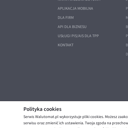
APLIKACJA MOBILNA
P
DLA FIRM
M
API DLA BIZNESU
B
USŁUGI PIS/AIS DLA TPP
P
KONTAKT
B
D
Polityka cookies
Serwis Walutomat.pl wykorzystuje pliki cookies. Możesz zaak
© Walutomat 2026
|
Regulaminy
|
serwisu oraz zmienić ich ustawienia. Twoja zgoda na przecho