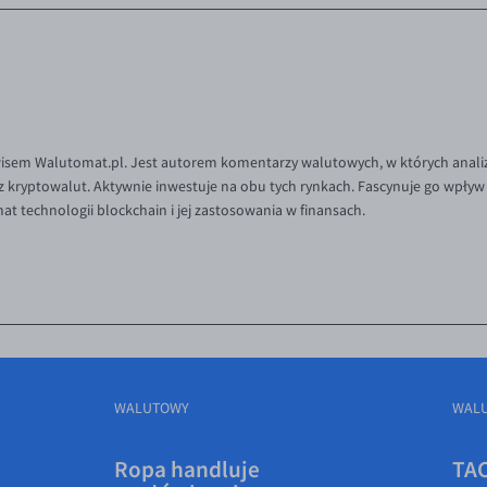
wisem Walutomat.pl. Jest autorem komentarzy walutowych, w których analizu
az kryptowalut. Aktywnie inwestuje na obu tych rynkach. Fascynuje go wpływ p
t technologii blockchain i jej zastosowania w finansach.
WALUTOWY
WAL
Ropa handluje
TAC