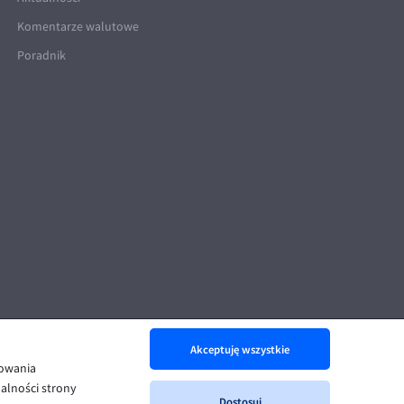
Komentarze walutowe
Poradnik
Akceptuję wszystkie
nowania
alności strony
Dostosuj