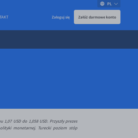
PL
TAKT
Zaloguj się
Załóż darmowe konto
u 1,07 USD do 1,058 USD. Przyszły prezes
lityki monetarnej. Turecki poziom stóp