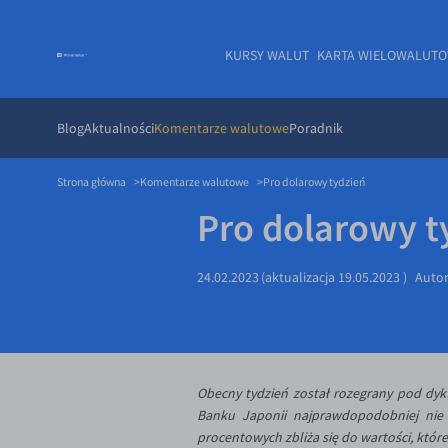
KURSY WALUT
KARTA WIELOWALUT
Blog
Aktualności
Komentarze walutowe
Poradnik
Strona główna
Komentarze walutowe
Pro dolarowy tydzień
Pro dolarowy t
24.02.2023
(aktualizacja
19.05.2023
)
Auto
Obecny tydzień został rozegrany pod dyk
Banku Japonii najprawdopodobniej nie 
procentowych zbliża się do wartości, któr