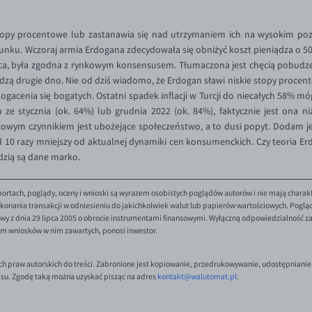
opy procentowe lub zastanawia się nad utrzymaniem ich na wysokim pozi
nku. Wczoraj armia Erdogana zdecydowała się obniżyć koszt pieniądza o 50 p
ca, była zgodna z rynkowym konsensusem. Tłumaczona jest chęcią pobudz
widzą drugie dno. Nie od dziś wiadomo, że Erdogan sławi niskie stopy procen
ogacenia się bogatych. Ostatni spadek inflacji w Turcji do niecałych 58% m
 ze stycznia (ok. 64%) lub grudnia 2022 (ok. 84%), faktycznie jest ona 
owym czynnikiem jest ubożejące społeczeństwo, a to dusi popyt. Dodam jes
ad 10 razy mniejszy od aktualnej dynamiki cen konsumenckich. Czy teoria Er
zią są dane marko.
ortach, poglądy, oceny i wnioski są wyrazem osobistych poglądów autorów i nie mają charak
onania transakcji w odniesieniu do jakichkolwiek walut lub papierów wartościowych. Poglądy 
y z dnia 29 lipca 2005 o obrocie instrumentami finansowymi. Wyłączną odpowiedzialność za 
em wniosków w nim zawartych, ponosi inwestor.
ch praw autorskich do treści. Zabronione jest kopiowanie, przedrukowywanie, udostępnianie
isu. Zgodę taką można uzyskać pisząc na adres
kontakt@walutomat.pl
.