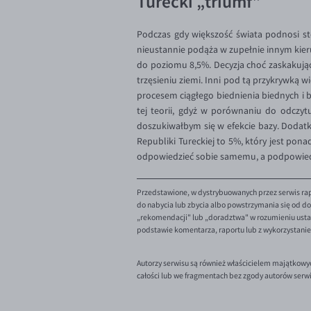
Turecki „triumf”
Podczas gdy większość świata podnosi st
nieustannie podąża w zupełnie innym kieru
do poziomu 8,5%. Decyzja choć zaskakują
trzęsieniu ziemi. Inni pod tą przykrywką 
procesem ciągłego biednienia biednych i b
tej teorii, gdyż w porównaniu do odczytu
doszukiwałbym się w efekcie bazy. Dodatk
Republiki Tureckiej to 5%, który jest pon
odpowiedzieć sobie samemu, a podpowied
Przedstawione, w dystrybuowanych przez serwis rap
do nabycia lub zbycia albo powstrzymania się od dok
„rekomendacji" lub „doradztwa" w rozumieniu ustaw
podstawie komentarza, raportu lub z wykorzystani
Autorzy serwisu są również właścicielem majątkowy
całości lub we fragmentach bez zgody autorów serw