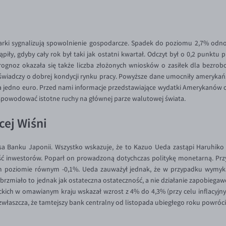
arki sygnalizują spowolnienie gospodarcze. Spadek do poziomu 2,7% odno
ąpiły, gdyby cały rok był taki jak ostatni kwartał. Odczyt był o 0,2 punkt
gnoz okazała się także liczba złożonych wniosków o zasiłek dla bezrobotn
świadczy o dobrej kondycji rynku pracy. Powyższe dane umocniły amerykańs
a jedno euro. Przed nami informacje przedstawiające wydatki Amerykanów o
ą spowodować istotne ruchy na głównej parze walutowej świata.
cej Wiśni
a Banku Japonii. Wszystko wskazuje, że to Kazuo Ueda zastąpi Haruhiko K
 część inwestorów. Poparł on prowadzoną dotychczas politykę monetarną. P
oziomie równym -0,1%. Ueda zauważył jednak, że w przypadku wymykające
rzmiało to jednak jak ostateczna ostateczność, a nie działanie zapobiegawc
kich w omawianym kraju wskazał wzrost z 4% do 4,3% (przy celu inflacyjn
i, zwłaszcza, że tamtejszy bank centralny od listopada ubiegłego roku powróc