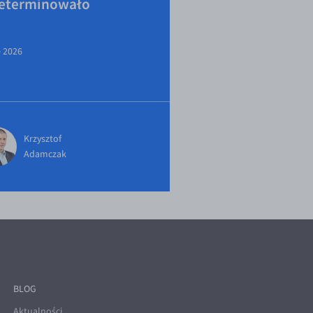
eterminowało
e 2026
Krzysztof
Adamczak
BLOG
Aktualności