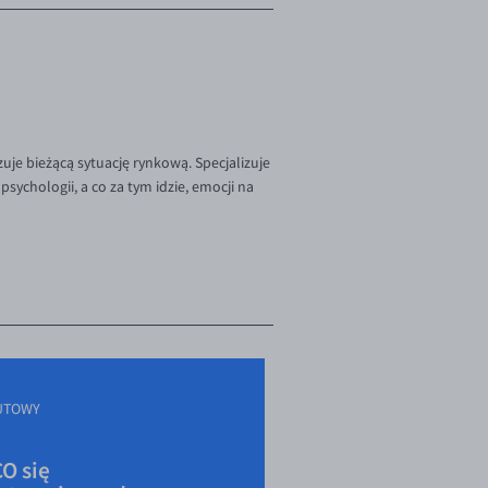
je bieżącą sytuację rynkową. Specjalizuje
sychologii, a co za tym idzie, emocji na
UTOWY
O się