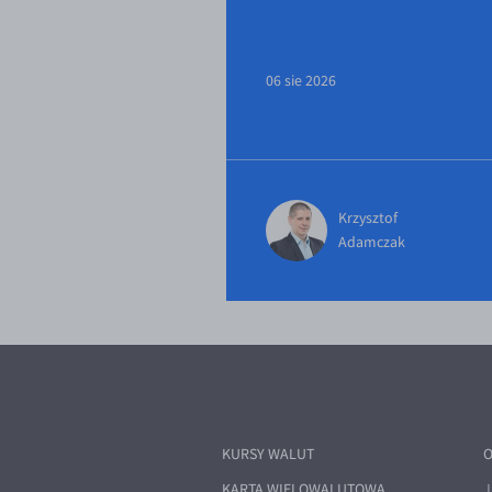
06 sie 2026
Krzysztof
Adamczak
KURSY WALUT
O
KARTA WIELOWALUTOWA
J