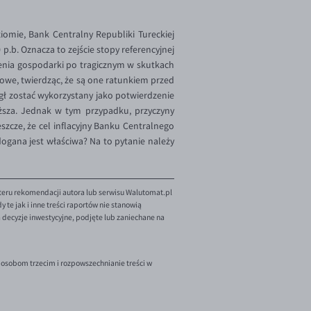
omie, Bank Centralny Republiki Tureckiej
.b. Oznacza to zejście stopy referencyjnej
enia gospodarki po tragicznym w skutkach
towe, twierdząc, że są one ratunkiem przed
ógł zostać wykorzystany jako potwierdzenie
niższa. Jednak w tym przypadku, przyczyny
zcze, że cel inflacyjny Banku Centralnego
dogana jest właściwa? Na to pytanie należy
teru rekomendacji autora lub serwisu Walutomat.pl
te jak i inne treści raportów nie stanowią
decyzje inwestycyjne, podjęte lub zaniechane na
 osobom trzecim i rozpowszechnianie treści w