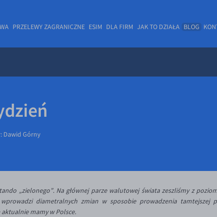
OWA
PRZELEWY ZAGRANICZNE
ESIM
DLA FIRM
JAK TO DZIAŁA
BLOG
KON
ydzień
r:
Dawid Górny
tando „zielonego”. Na głównej parze walutowej świata zeszliśmy z poziom
wprowadzi diametralnych zmian w sposobie prowadzenia tamtejszej po
e aktualnie mamy w Polsce.