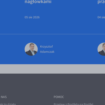
nagłówkami
prz
05 sie 2026
04 si
Krzysztof
Adamczak
 NAS
POMOC
ak to działa
Przelew z Portfela na Portfel