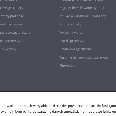
rowizje i rabaty
Najczęściej zadawane pytania
etody płatności
Aplikacja i Mobilna Autoryzacja
anki i przelewy
Konto i opłaty
rzelewy zagraniczne
Wymiana walut
ezpieczeństwo
Banki i przelewy
la mediów
Przelewy zagraniczne
Warunki darmowych przelewów
Słowniczek
ceptować lub odrzucić wszystkie pliki cookies poza niezbędnymi do funkcjo
Polityka prywatności i cookies
|
Deklaracja dostępności
wywanie informacji i przetwarzanie danych umożliwia nam poprawę funkcjon