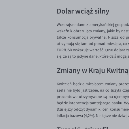
Dolar wciąż silny
Wczorajsze dane z amerykańskiej gospod
wskaźnik obrazujący zmiany, jakie by nast
także konsumpcja prywatna. Niższa od pro
utrzymują się tam od ponad miesiąca, co 
EUR/USD wskazuje wartość 1,058 dolara z
się, że są to jedyne dane, które dziś mog
Zmiany w Kraju Kwitną
Kwiecień będzie miesiącem zmiany prezes
szefa nie było jastrzębie, na co liczyła
procentowe utrzymywane są na ujemnym p
będzie interwencja tamtejszego banku. Wyb
Dzisiejszy odczyt dynamiki cen konsumenc
inflacja bazowa (4,2%). Niniejsze nie dziw