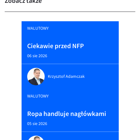
Zobacz także
WALUTOWY
Ciekawie przed NFP
06 sie 2026
Krzysztof Adamczak
WALUTOWY
Ropa handluje nagłówkami
05 sie 2026