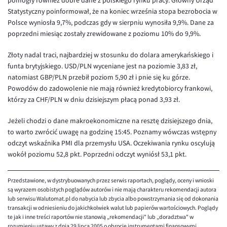
pomogły również dobre dane z polskiego rynku pracy. Główny Urząd
Statystyczny poinformował, że na koniec września stopa bezrobocia w
EUR/USD
Polsce wyniosła 9,7%, podczas gdy w sierpniu wynosiła 9,9%. Dane za
EUR/GBP
poprzedni miesiąc zostały zrewidowane z poziomu 10% do 9,9%.
EUR/CHF
Złoty nadal traci, najbardziej w stosunku do dolara amerykańskiego i
EUR/CZK
funta brytyjskiego. USD/PLN wyceniane jest na poziomie 3,83 zł,
natomiast GBP/PLN przebił poziom 5,90 zł i pnie się ku górze.
EUR/DKK
Powodów do zadowolenie nie mają również kredytobiorcy frankowi,
EUR/NOK
którzy za CHF/PLN w dniu dzisiejszym płacą ponad 3,93 zł.
EUR/SEK
Jeżeli chodzi o dane makroekonomiczne na resztę dzisiejszego dnia,
to warto zwrócić uwagę na godzinę 15:45. Poznamy wówczas wstępny
EUR/AUD
odczyt wskaźnika PMI dla przemysłu USA. Oczekiwania rynku oscylują
EUR/BGN
wokół poziomu 52,8 pkt. Poprzedni odczyt wyniósł 53,1 pkt.
EUR/CAD
Przedstawione, w dystrybuowanych przez serwis raportach, poglądy, oceny i wnioski
EUR/CNY
są wyrazem osobistych poglądów autorów i nie mają charakteru rekomendacji autora
EUR/HKD
lub serwisu Walutomat.pl do nabycia lub zbycia albo powstrzymania się od dokonania
transakcji w odniesieniu do jakichkolwiek walut lub papierów wartościowych. Poglądy
EUR/HUF
te jak i inne treści raportów nie stanowią „rekomendacji" lub „doradztwa" w
rozumieniu ustawy z dnia 29 lipca 2005 o obrocie instrumentami finansowymi.