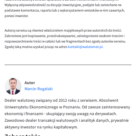
EUR/ILS
Wyłączną odpowiedzialność za decyzje inwestycyjne, podjęte lub zaniechane na
podstawie komentarza, raportu lub z wykorzystaniem wniosków w nim zawartych,
EUR/JPY
ponosi inwestor.
EUR/NZD
Autorzy serwisu są również właścicielem majątkowych praw autorskich do treści.
EUR/RON
Zabronione jest kopiowanie, przedrukowywanie, udostępnianie osobom trzecim i
rozpowszechnianie treści w całości lub we fragmentach bez zgody autorów serwisu.
EUR/SGD
Zgodę taką można uzyskać pisząc na adres
kontakt@walutomat.pl
.
EUR/TRY
EUR/ZAR
GBP/USD
Autor
USD/CHF
Marcin Rogalski
GBP/CHF
Dealer walutowy związany od 2012 roku z serwisem. Absolwent
Uniwersytetu Ekonomicznego w Poznaniu. Od zawsze zainteresowany
ekonomią i finansami - skupiający swoją uwagę na derywatach.
Zawodowo dealer transakcji walutowych i analityk danych, prywatnie
aktywny inwestor na rynku kapitałowym.