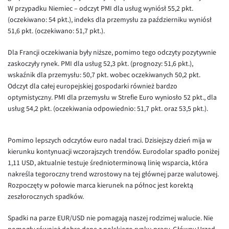
Inne pary walutowe
Aplikacja mobilna
Poradnik
W przypadku Niemiec – odczyt PMI dla usług wyniósł 55,2 pkt.
(oczekiwano: 54 pkt.), indeks dla przemysłu za październiku wyniósł
KONTAKT
Bezpieczeństwo
AUD/PLN
51,6 pkt. (oczekiwano: 51,7 pkt.).
Pomoc
Kontakt
BGN/PLN
PL
Dla Francji oczekiwania były niższe, pomimo tego odczyty pozytywnie
Dla mediów
CAD/PLN
Pomoc
zaskoczyły rynek. PMI dla usług 52,3 pkt. (prognozy: 51,6 pkt.),
wskaźnik dla przemysłu: 50,7 pkt. wobec oczekiwanych 50,2 pkt.
CNY/PLN
FAQ
Odczyt dla całej europejskiej gospodarki również bardzo
HKD/PLN
Konto i opłaty
optymistyczny. PMI dla przemysłu w Strefie Euro wyniosło 52 pkt., dla
usług 54,2 pkt. (oczekiwania odpowiednio: 51,7 pkt. oraz 53,5 pkt.).
HUF/PLN
Wymiana walut
ILS/PLN
Banki i przelewy
Pomimo lepszych odczytów euro nadal traci. Dzisiejszy dzień mija w
JPY/PLN
Przelewy zagraniczne
kierunku kontynuacji wczorajszych trendów. Eurodolar spadło poniżej
NZD/PLN
Słowniczek
1,11 USD, aktualnie testuje średnioterminową linię wsparcia, która
nakreśla tegoroczny trend wzrostowy na tej głównej parze walutowej.
RON/PLN
Rozpoczęty w połowie marca kierunek na północ jest korektą
SGD/PLN
zeszłorocznych spadków.
TRY/PLN
Spadki na parze EUR/USD nie pomagają naszej rodzimej walucie. Nie
ZAR/PLN