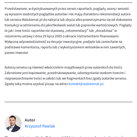
EUR/ILS
Przedstawione, w dystrybuowanych przez serwis raportach, poglądy, oceny i wnioski
EUR/JPY
są wyrazem osobistych poglądów autorów i nie mają charakteru rekomendacji autora
lub serwisu Walutomat.pl do nabycia lub zbycia albo powstrzymania się od dokonania
EUR/NZD
transakcji w odniesieniu do jakichkolwiek walut lub papierów wartościowych. Poglądy
te jak i inne treści raportów nie stanowią „rekomendacji" lub „doradztwa" w
EUR/RON
rozumieniu ustawy z dnia 29 lipca 2005 o obrocie instrumentami finansowymi.
Wyłączną odpowiedzialność za decyzje inwestycyjne, podjęte lub zaniechane na
EUR/SGD
podstawie komentarza, raportu lub z wykorzystaniem wniosków w nim zawartych,
ponosi inwestor.
EUR/TRY
EUR/ZAR
Autorzy serwisu są również właścicielem majątkowych praw autorskich do treści.
Zabronione jest kopiowanie, przedrukowywanie, udostępnianie osobom trzecim i
GBP/USD
rozpowszechnianie treści w całości lub we fragmentach bez zgody autorów serwisu.
USD/CHF
Zgodę taką można uzyskać pisząc na adres
kontakt@walutomat.pl
.
GBP/CHF
Autor
Krzysztof Pawlak