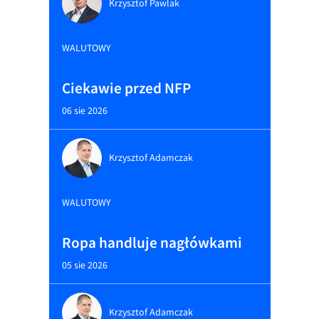
Krzysztof Pawlak
WALUTOWY
Ciekawie przed NFP
06 sie 2026
Krzysztof Adamczak
WALUTOWY
Ropa handluje nagłówkami
05 sie 2026
Krzysztof Adamczak