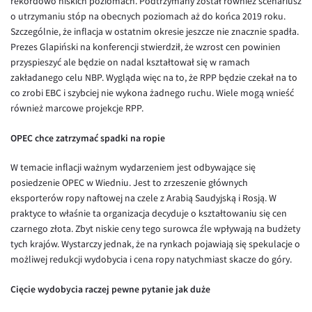
rekordowo niskich poziomach. Podtrzymany został również scenariusz
Inne pary walutowe
Aplikacja mobilna
Poradnik
o utrzymaniu stóp na obecnych poziomach aż do końca 2019 roku.
Szczególnie, że inflacja w ostatnim okresie jeszcze nie znacznie spadła.
KONTAKT
Bezpieczeństwo
AUD/PLN
Prezes Glapiński na konferencji stwierdził, że wzrost cen powinien
Pomoc
Kontakt
BGN/PLN
PL
przyspieszyć ale będzie on nadal kształtował się w ramach
zakładanego celu NBP. Wygląda więc na to, że RPP będzie czekał na to
Dla mediów
CAD/PLN
Pomoc
co zrobi EBC i szybciej nie wykona żadnego ruchu. Wiele mogą wnieść
CNY/PLN
FAQ
również marcowe projekcje RPP.
HKD/PLN
Konto i opłaty
OPEC chce zatrzymać spadki na ropie
HUF/PLN
Wymiana walut
W temacie inflacji ważnym wydarzeniem jest odbywające się
ILS/PLN
Banki i przelewy
posiedzenie OPEC w Wiedniu. Jest to zrzeszenie głównych
JPY/PLN
Przelewy zagraniczne
eksporterów ropy naftowej na czele z Arabią Saudyjską i Rosją. W
praktyce to właśnie ta organizacja decyduje o kształtowaniu się cen
NZD/PLN
Słowniczek
czarnego złota. Zbyt niskie ceny tego surowca źle wpływają na budżety
RON/PLN
tych krajów. Wystarczy jednak, że na rynkach pojawiają się spekulacje o
możliwej redukcji wydobycia i cena ropy natychmiast skacze do góry.
SGD/PLN
TRY/PLN
Cięcie wydobycia raczej pewne pytanie jak duże
ZAR/PLN