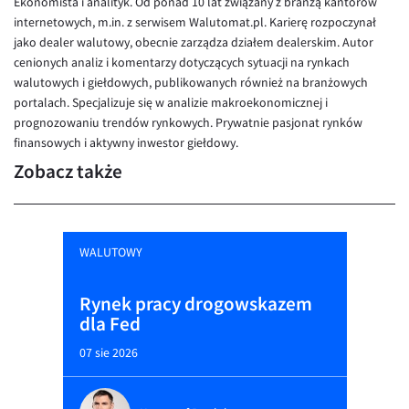
Ekonomista i analityk. Od ponad 10 lat związany z branżą kantorów
internetowych, m.in. z serwisem Walutomat.pl. Karierę rozpoczynał
jako dealer walutowy, obecnie zarządza działem dealerskim. Autor
cenionych analiz i komentarzy dotyczących sytuacji na rynkach
walutowych i giełdowych, publikowanych również na branżowych
portalach. Specjalizuje się w analizie makroekonomicznej i
prognozowaniu trendów rynkowych. Prywatnie pasjonat rynków
finansowych i aktywny inwestor giełdowy.
Zobacz także
WALUTOWY
Rynek pracy drogowskazem
dla Fed
07 sie 2026