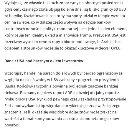
Wydaje się, że właśnie taki ruch zobaczymy na obecnym posiedzeniu
EUR/USD
gdyż ceny czarnego złota ubijają kolejne dna i są blisko granicy 50 USD
za baryłkę. Kształtowanie cen ropy ma spory udział w tempie wzrostu
EUR/GBP
cen na świecie, co w dalszej części wpływa na decyzje banków
EUR/CHF
centralnych odnośnie polityki monetarnej. Jest jednak jeden element,
który psuje ten idealny układ a mianowicie Trump. Prezydent USA jest
EUR/CZK
przeciwny wysokim cenom ropy a biorąc pod uwagę, że Arabia chce
EUR/DKK
ocieplenia stosunków może się to okazać kluczowe w decyzji OPEC.
EUR/NOK
Dane z USA pod bacznym okiem inwestorów
EUR/SEK
Wczorajszy handel na parach dolarowych był bardzo ograniczony ze
EUR/AUD
względu na dzień wolny w USA związany z pogrzebem prezydenta
Busha. Końcówka tygodnia powinna być jednak znacznie bardziej
EUR/BGN
ciekawa. Poznamy najpierw raport ADP a później oficjalny raport z
EUR/CAD
rynku pracy z USA. Rynki od pewnego czasu zakładają przystopowanie
Fed z podwyżkami stóp więc dane przybierają jeszcze ważniejszego
EUR/CNY
znaczenia. Jeśli okażą się więc dobre dolar znów może zyskać na
EUR/HKD
wartości a temat kontynuowania zacieśniania monetarnego znów
powróci.
EUR/HUF