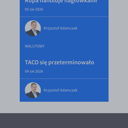
Ropa handluje nagłówkami
05 sie 2026
Krzysztof Adamczak
WALUTOWY
TACO się przeterminowało
04 sie 2026
Krzysztof Adamczak