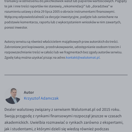
transakcji w odniesieniu do jakichkolwiek walut lub papierów wartościowych. Poglądy
te jak i inne treści raportów nie stanowią „rekomendacji" lub „doradztwa" w
rozumieniu ustawy z dnia 29 lipca 2005 o obrocie instrumentami finansowymi.
Wyłączną odpowiedzialność za decyzje inwestycyjne, podjęte lub zaniechane na
podstawie komentarza, raportu lub z wykorzystaniem wniosków w nim zawartych,
ponosi inwestor.
Autorzy serwisu są również właścicielem majątkowych praw autorskich do treści.
Zabronione jest kopiowanie, przedrukowywanie, udostępnianie osobom trzecim i
rozpowszechnianie treści w całości lub we fragmentach bez zgody autorów serwisu.
Zgodę taką można uzyskać pisząc na adres
kontakt@walutomat.pl
.
Autor
Krzysztof Adamczak
Dealer walutowy związany z serwisem Walutomat.pl od 2015 roku.
Swoją przygodę z rynkami finansowymi rozpoczął jeszcze w czasach
akademickich. Uwielbia rozmawiać o rynkach zarówno z ekspertami,
jak i studentami, z którymi dzieli się wiedzą również podczas