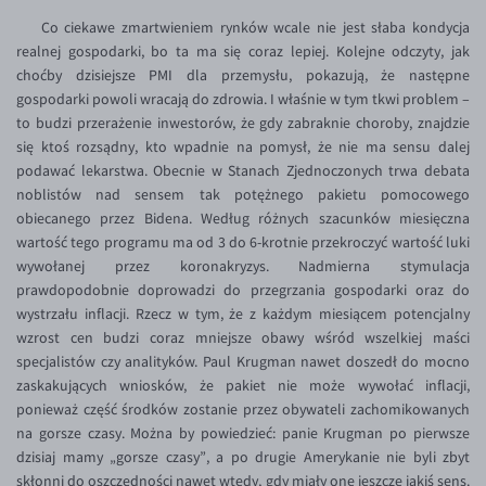
Co ciekawe zmartwieniem rynków wcale nie jest słaba kondycja
EUR/USD
realnej gospodarki, bo ta ma się coraz lepiej. Kolejne odczyty, jak
EUR/GBP
choćby dzisiejsze PMI dla przemysłu, pokazują, że następne
gospodarki powoli wracają do zdrowia. I właśnie w tym tkwi problem –
EUR/CHF
to budzi przerażenie inwestorów, że gdy zabraknie choroby, znajdzie
EUR/CZK
się ktoś rozsądny, kto wpadnie na pomysł, że nie ma sensu dalej
podawać lekarstwa. Obecnie w Stanach Zjednoczonych trwa debata
EUR/DKK
noblistów nad sensem tak potężnego pakietu pomocowego
EUR/NOK
obiecanego przez Bidena. Według różnych szacunków miesięczna
wartość tego programu ma od 3 do 6-krotnie przekroczyć wartość luki
EUR/SEK
wywołanej przez koronakryzys. Nadmierna stymulacja
EUR/AUD
prawdopodobnie doprowadzi do przegrzania gospodarki oraz do
wystrzału inflacji. Rzecz w tym, że z każdym miesiącem potencjalny
EUR/BGN
wzrost cen budzi coraz mniejsze obawy wśród wszelkiej maści
EUR/CAD
specjalistów czy analityków. Paul Krugman nawet doszedł do mocno
zaskakujących wniosków, że pakiet nie może wywołać inflacji,
EUR/CNY
ponieważ część środków zostanie przez obywateli zachomikowanych
EUR/HKD
na gorsze czasy. Można by powiedzieć: panie Krugman po pierwsze
dzisiaj mamy „gorsze czasy”, a po drugie Amerykanie nie byli zbyt
EUR/HUF
skłonni do oszczędności nawet wtedy, gdy miały one jeszcze jakiś sens.