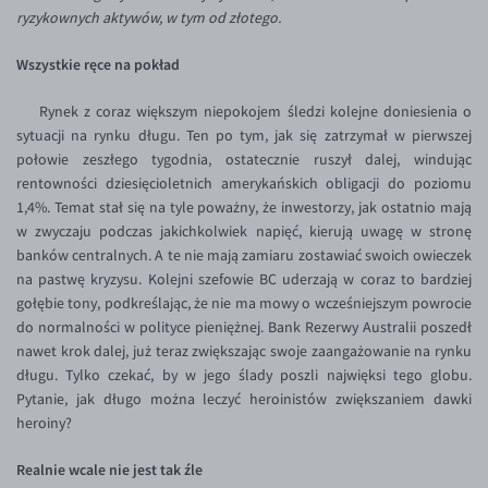
Inne pary walutowe
Aplikacja mobilna
Poradnik
ryzykownych aktywów, w tym od złotego.
KONTAKT
Bezpieczeństwo
AUD/PLN
Wszystkie ręce na pokład
Pomoc
Kontakt
BGN/PLN
PL
Rynek z coraz większym niepokojem śledzi kolejne doniesienia o
Dla mediów
CAD/PLN
Pomoc
sytuacji na rynku długu. Ten po tym, jak się zatrzymał w pierwszej
połowie zeszłego tygodnia, ostatecznie ruszył dalej, windując
CNY/PLN
FAQ
rentowności dziesięcioletnich amerykańskich obligacji do poziomu
HKD/PLN
Konto i opłaty
1,4%. Temat stał się na tyle poważny, że inwestorzy, jak ostatnio mają
w zwyczaju podczas jakichkolwiek napięć, kierują uwagę w stronę
HUF/PLN
Wymiana walut
banków centralnych. A te nie mają zamiaru zostawiać swoich owieczek
ILS/PLN
Banki i przelewy
na pastwę kryzysu. Kolejni szefowie BC uderzają w coraz to bardziej
gołębie tony, podkreślając, że nie ma mowy o wcześniejszym powrocie
JPY/PLN
Przelewy zagraniczne
do normalności w polityce pieniężnej. Bank Rezerwy Australii poszedł
NZD/PLN
Słowniczek
nawet krok dalej, już teraz zwiększając swoje zaangażowanie na rynku
długu. Tylko czekać, by w jego ślady poszli najwięksi tego globu.
RON/PLN
Pytanie, jak długo można leczyć heroinistów zwiększaniem dawki
SGD/PLN
heroiny?
TRY/PLN
Realnie wcale nie jest tak źle
ZAR/PLN