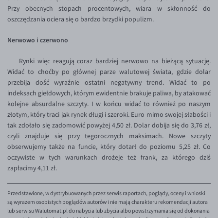
EUR/ILS
Przy obecnych stopach procentowych, wiara w skłonność do
oszczędzania ociera się o bardzo brzydki populizm.
EUR/JPY
EUR/NZD
Nerwowo i czerwono
EUR/RON
Rynki więc reagują coraz bardziej nerwowo na bieżącą sytuację.
EUR/SGD
Widać to choćby po głównej parze walutowej świata, gdzie dolar
przebija dość wyraźnie ostatni negatywny trend. Widać to po
EUR/TRY
indeksach giełdowych, którym ewidentnie brakuje paliwa, by atakować
EUR/ZAR
kolejne absurdalne szczyty. I w końcu widać to również po naszym
złotym, który traci jak rynek długi i szeroki. Euro mimo swojej słabości i
GBP/USD
tak zdołało się zadomowić powyżej 4,50 zł. Dolar dobija się do 3,76 zł,
USD/CHF
czyli znajduje się przy tegorocznych maksimach. Nowe szczyty
obserwujemy także na funcie, który dotarł do poziomu 5,25 zł. Co
GBP/CHF
oczywiste w tych warunkach drożeje też frank, za którego dziś
zapłacimy 4,11 zł.
Przedstawione, w dystrybuowanych przez serwis raportach, poglądy, oceny i wnioski
są wyrazem osobistych poglądów autorów i nie mają charakteru rekomendacji autora
lub serwisu Walutomat.pl do nabycia lub zbycia albo powstrzymania się od dokonania