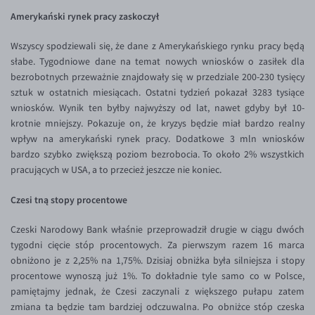
Inne pary walutowe
Aplikacja mobilna
Poradnik
Amerykański rynek pracy zaskoczył
KONTAKT
Bezpieczeństwo
AUD/PLN
Wszyscy spodziewali się, że dane z Amerykańskiego rynku pracy będą
Pomoc
Kontakt
BGN/PLN
PL
słabe. Tygodniowe dane na temat nowych wniosków o zasiłek dla
bezrobotnych przeważnie znajdowały się w przedziale 200-230 tysięcy
Dla mediów
CAD/PLN
Pomoc
sztuk w ostatnich miesiącach. Ostatni tydzień pokazał 3283 tysiące
CNY/PLN
FAQ
wniosków. Wynik ten byłby najwyższy od lat, nawet gdyby był 10-
krotnie mniejszy. Pokazuje on, że kryzys będzie miał bardzo realny
HKD/PLN
Konto i opłaty
wpływ na amerykański rynek pracy. Dodatkowe 3 mln wniosków
HUF/PLN
Wymiana walut
bardzo szybko zwiększą poziom bezrobocia. To około 2% wszystkich
pracujących w USA, a to przecież jeszcze nie koniec.
ILS/PLN
Banki i przelewy
JPY/PLN
Przelewy zagraniczne
Czesi tną stopy procentowe
NZD/PLN
Słowniczek
Czeski Narodowy Bank właśnie przeprowadził drugie w ciągu dwóch
RON/PLN
tygodni cięcie stóp procentowych. Za pierwszym razem 16 marca
obniżono je z 2,25% na 1,75%. Dzisiaj obniżka była silniejsza i stopy
SGD/PLN
procentowe wynoszą już 1%. To dokładnie tyle samo co w Polsce,
TRY/PLN
pamiętajmy jednak, że Czesi zaczynali z większego pułapu zatem
zmiana ta będzie tam bardziej odczuwalna. Po obniżce stóp czeska
ZAR/PLN