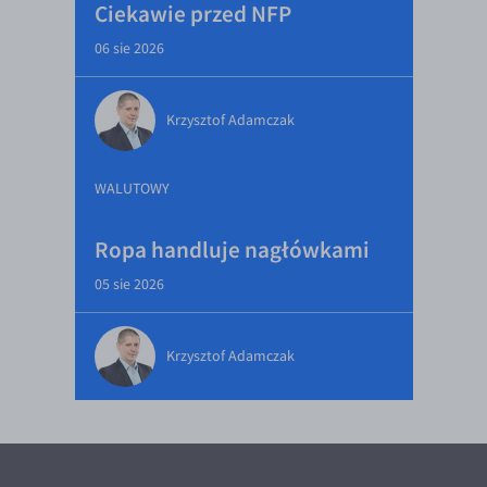
Ciekawie przed NFP
06 sie 2026
Krzysztof Adamczak
WALUTOWY
Ropa handluje nagłówkami
05 sie 2026
Krzysztof Adamczak