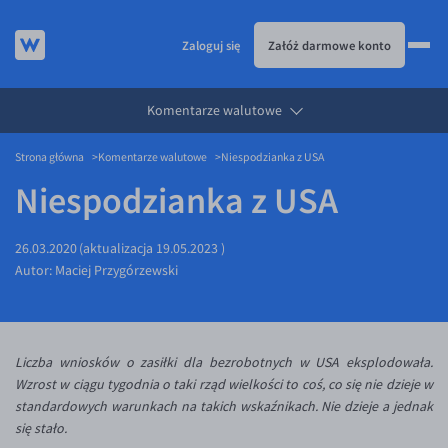
Zaloguj się
Załóż darmowe konto
Komentarze walutowe
KURSY WALUT
Strona główna
Komentarze walutowe
Niespodzianka z USA
KARTA WIELOWALUTOWA
Kursy walut
Niespodzianka z USA
PRZELEWY ZAGRANICZNE
EUR/PLN
Karta wielowalutowa
ESIM
USD/PLN
Visa Benefit
26.03.2020
(aktualizacja
19.05.2023
)
DLA FIRM
CHF/PLN
Autor:
Maciej Przygórzewski
JAK TO DZIAŁA
GBP/PLN
Dla firm
BLOG
CZK/PLN
API dla biznesu
Jak to działa
Liczba wniosków o zasiłki dla bezrobotnych w USA eksplodowała.
DKK/PLN
Partnerstwa
Prowizje i rabaty
Blog
Wzrost w ciągu tygodnia o taki rząd wielkości to coś, co się nie dzieje w
NOK/PLN
Walutomat Business
Metody płatności
Aktualności
standardowych warunkach na takich wskaźnikach. Nie dzieje a jednak
się stało.
SEK/PLN
Program Afiliacyjny
Banki i przelewy
Komentarze walutowe