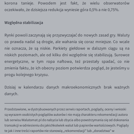
korona tanieje. Powodem jest fakt, że wielu obserwatorów
EUR/USD
oczekiwało, że dzisiejsza redukcja wyniesie góra 0,5% a nie 0,75%.
EUR/GBP
Względna stabilizacja
EUR/CHF
Rynki powoli zaczynają się przyzwyczajać do nowych zasad gry. Waluty
EUR/CZK
co prawda nadal są drogie, ale wahania się coraz mniejsze. Co wcale
nie oznacza, że są niskie. Parkiety giełdowe w dalszym ciągu są na
EUR/DKK
niskich poziomach, ale od kilku dni względnie się stabilizują. Surowce
EUR/NOK
energetyczne, w tym ropa naftowa, też przestały spadać, co nie
zmienia faktu, że ich obecny poziom potwierdza pogląd, że jesteśmy u
EUR/SEK
progu kolejnego kryzysu.
EUR/AUD
Dzisiaj w kalendarzu danych makroekonomicznych brak ważnych
EUR/BGN
danych.
EUR/CAD
EUR/CNY
Przedstawione, w dystrybuowanych przez serwis raportach, poglądy, oceny i wnioski
są wyrazem osobistych poglądów autorów i nie mają charakteru rekomendacji autora
EUR/HKD
lub serwisu Walutomat.pl do nabycia lub zbycia albo powstrzymania się od dokonania
transakcji w odniesieniu do jakichkolwiek walut lub papierów wartościowych. Poglądy
EUR/HUF
te jak i inne treści raportów nie stanowią „rekomendacji" lub „doradztwa" w