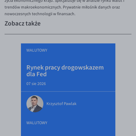
życia ekonomicznego kraju. Specjalizuje się w analizie rynku walut i
trendów makroekonomicznych. Prywatnie miłośnik danych oraz
nowoczesnych technologii w finansach.
Zobacz także
WALUTOWY
Rynek pracy drogowskazem
dla Fed
07 sie 2026
Krzysztof Pawlak
WALUTOWY