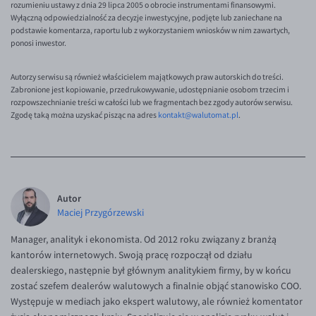
rozumieniu ustawy z dnia 29 lipca 2005 o obrocie instrumentami finansowymi.
EUR/ILS
Wyłączną odpowiedzialność za decyzje inwestycyjne, podjęte lub zaniechane na
EUR/JPY
podstawie komentarza, raportu lub z wykorzystaniem wniosków w nim zawartych,
ponosi inwestor.
EUR/NZD
EUR/RON
Autorzy serwisu są również właścicielem majątkowych praw autorskich do treści.
Zabronione jest kopiowanie, przedrukowywanie, udostępnianie osobom trzecim i
EUR/SGD
rozpowszechnianie treści w całości lub we fragmentach bez zgody autorów serwisu.
Zgodę taką można uzyskać pisząc na adres
kontakt@walutomat.pl
.
EUR/TRY
EUR/ZAR
GBP/USD
USD/CHF
Autor
Maciej Przygórzewski
GBP/CHF
Manager, analityk i ekonomista. Od 2012 roku związany z branżą
kantorów internetowych. Swoją pracę rozpoczął od działu
dealerskiego, następnie był głównym analitykiem firmy, by w końcu
zostać szefem dealerów walutowych a finalnie objąć stanowisko COO.
Występuje w mediach jako ekspert walutowy, ale również komentator