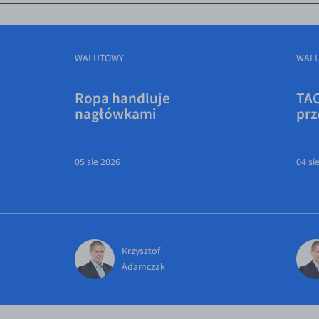
WALUTOWY
WAL
Ropa handluje
TAC
nagłówkami
prz
05 sie 2026
04 si
Krzysztof
Adamczak