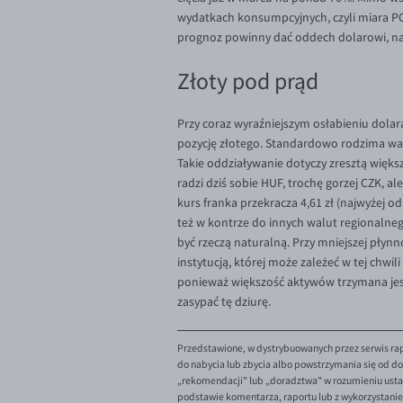
wydatkach konsumpcyjnych, czyli miara PCE
prognoz powinny dać oddech dolarowi, nat
Złoty pod prąd
Przy coraz wyraźniejszym osłabieniu dolar
pozycję złotego. Standardowo rodzima wal
Takie oddziaływanie dotyczy zresztą więks
radzi dziś sobie HUF, trochę gorzej CZK, al
kurs franka przekracza 4,61 zł (najwyżej o
też w kontrze do innych walut regionalne
być rzeczą naturalną. Przy mniejszej płyn
instytucją, której może zależeć w tej chwi
ponieważ większość aktywów trzymana jes
zasypać tę dziurę.
Przedstawione, w dystrybuowanych przez serwis rap
do nabycia lub zbycia albo powstrzymania się od dok
„rekomendacji" lub „doradztwa" w rozumieniu ustaw
podstawie komentarza, raportu lub z wykorzystani