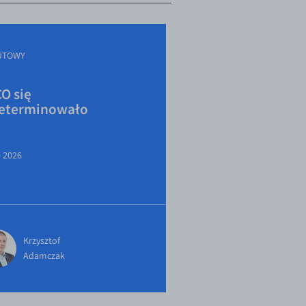
UTOWY
O się
eterminowało
e 2026
Krzysztof
Adamczak