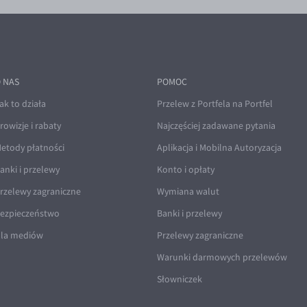
 NAS
POMOC
ak to działa
Przelew z Portfela na Portfel
rowizje i rabaty
Najczęściej zadawane pytania
etody płatności
Aplikacja i Mobilna Autoryzacja
anki i przelewy
Konto i opłaty
rzelewy zagraniczne
Wymiana walut
ezpieczeństwo
Banki i przelewy
la mediów
Przelewy zagraniczne
Warunki darmowych przelewów
Słowniczek