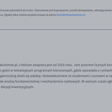
ch praw autorskich do treści. Zabronione jest kopiowanie, przedrukowywanie, udostępnianie
isu. Zgodę taką można uzyskać pisząc na adres
kontakt@walutomat.pl
.
Walutomat.pl, z którym związany jest od 2019 roku. Jest autorem licznych k
o gości w telewizyjnych programach biznesowych, gdzie opowiada o rynkach 
rzyjemnością dzieli się wiedzą i doświadczeniem ze studentami i uczniami w
idzie analizy fundamentalnej i mechanizmów rynkowych. W wolnym czasie zgł
ecyzji inwestycyjnych.