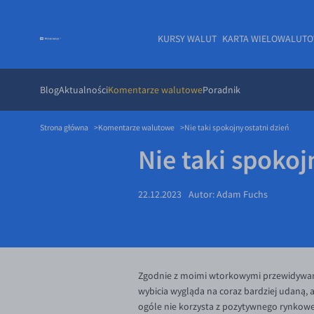
KURSY WALUT
KARTA WIELOWALUT
Blog
Aktualności
Komentarze walutowe
Poradnik
Strona główna
Komentarze walutowe
Nie taki spokojny ostatni dzień
Nie taki spokoj
22.12.2023
Autor:
Adam Fuchs
Zgodnie z moimi wtorkowymi przewidywania
wybicia wygląda na coraz bardziej udaną,
ogóle nie korzysta z pozytywnego rynkowe