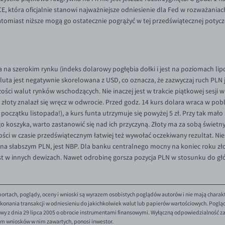
, która oficjalnie stanowi najważniejsze odniesienie dla Fed w rozważaniach
omiast niższe mogą go ostatecznie pogrążyć w tej przedświątecznej potycz
a na szerokim rynku (indeks dolarowy pogłębia dołki i jest na poziomach lip
uta jest negatywnie skorelowana z USD, co oznacza, że zazwyczaj ruch PLN
zości walut rynków wschodzących. Nie inaczej jest w trakcie piątkowej sesji
e złoty znalazł się wręcz w odwrocie. Przed godz. 14 kurs dolara wraca w pobli
d początku listopada!), a kurs funta utrzymuje się powyżej 5 zł. Przy tak ma
go koszyka, warto zastanowić się nad ich przyczyną. Złoty ma za sobą świe
ności w czasie przedświątecznym łatwiej też wywołać oczekiwany rezultat. Ni
li na słabszym PLN, jest NBP. Dla banku centralnego mocny na koniec roku z
t w innych dewizach. Nawet odrobinę gorsza pozycja PLN w stosunku do gł
ortach, poglądy, oceny i wnioski są wyrazem osobistych poglądów autorów i nie mają charak
onania transakcji w odniesieniu do jakichkolwiek walut lub papierów wartościowych. Poglądy 
y z dnia 29 lipca 2005 o obrocie instrumentami finansowymi. Wyłączną odpowiedzialność za 
em wniosków w nim zawartych, ponosi inwestor.