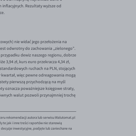
 inflacyjnych. Rezultaty wyższe od
ce.
cowych) nie widać jego przełożenia na
 jest odwrotny do zachowania „zielonego”.
 w przypadku dewiz naszego regionu, dobrze
że 3,94 zł, kurs euro przekracza 4,34 zł,
ło standardowych ruchach na PLN, stojących
tny kwartał, więc pewne odreagowania mogą
estety pierwszą przychodzącą na myśl
łoty oznacza poważniejsze księgowe straty,
ównych walut pozwoli przynajmniej trochę
teru rekomendacji autora lub serwisu Walutomat.pl
te jak i inne treści raportów nie stanowią
decyzje inwestycyjne, podjęte lub zaniechane na