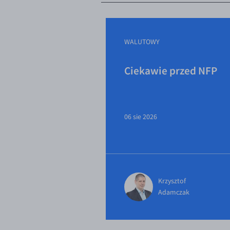
WALUTOWY
Ciekawie przed NFP
06 sie 2026
Krzysztof
Adamczak