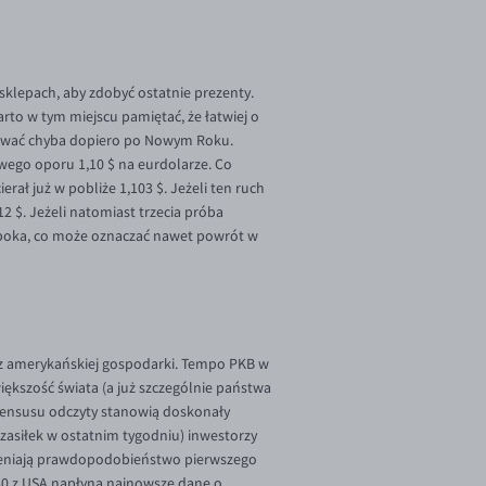
sklepach, aby zdobyć ostatnie prezenty.
to w tym miejscu pamiętać, że łatwiej o
okować chyba dopiero po Nowym Roku.
wego oporu 1,10 $ na eurdolarze. Co
rał już w pobliże 1,103 $. Jeżeli ten ruch
12 $. Jeżeli natomiast trzecia próba
ęboka, co może oznaczać nawet powrót w
 amerykańskiej gospodarki. Tempo PKB w
ększość świata (a już szczególnie państwa
sensusu odczyty stanowią doskonały
zasiłek w ostatnim tygodniu) inwestorzy
yceniają prawdopodobieństwo pierwszego
:30 z USA napłyną najnowsze dane o