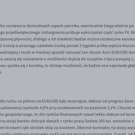
 albo rozsiewa w domostwach zapach piernika, ewentualnie biega właśnie po 
o przedświątecznego roztargnienia próbuje wykorzystać część rynku FX. War
jszonej płynności, dlatego o ich trwałości będzie można ostatecznie wyr
trzecią w przeciągu zaledwie trochę ponad 3 tygodni próbę wybicia kluczo
oważniejszy i może w trwalszy sposób naruszyć ten obszar. Kurs EUR/USD docie
to zaczną się rozważania o możliwości dojścia do szczytów z lipca powyżej 1,
u spotka się z korektą, to istnieje możliwość, że będzie ona naprawdę gł
$.
ruchu na północ na EUR/USD były wczorajsze, słabsze od prognoz dane z
alizowany) wyniosło 4,9% przy oczekiwaniach na poziomie 5,2%. Chociaż wi
ostu gospodarczego, to dla rynków finansowych nawet lekko słabsze od kon
zy wciąż bardzo dobrych danych z rynku pracy (ledwie 205 tys. wniosków o 
kimi krokami cykl obniżek stóp za oceanem. Obecnie kontrakty na stopy w
ystko piątkowa rozgrywka na FX nie jest jeszcze rozstrzygnięta. O godz. 14