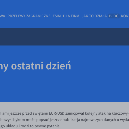
OWA
PRZELEWY ZAGRANICZNE
ESIM
DLA FIRM
JAK TO DZIAŁA
BLOG
KON
ny ostatni dzień
mi jeszcze przed świętami EUR/USD zainicjował kolejny atak na kluczowy o
 ale szyki bykom może popsuć jeszcze publikacja najnowszych danych o wyd
go układu i rodzi to pewne pytania.