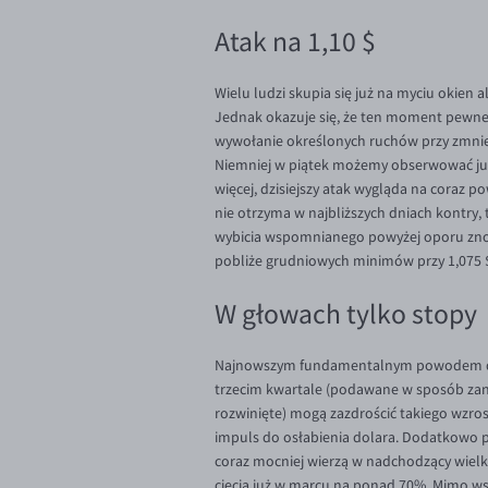
Atak na 1,10 $
Wielu ludzi skupia się już na myciu okien
Jednak okazuje się, że ten moment pewneg
wywołanie określonych ruchów przy zmnie
Niemniej w piątek możemy obserwować już 
więcej, dzisiejszy atak wygląda na coraz p
nie otrzyma w najbliższych dniach kontry, 
wybicia wspomnianego powyżej oporu znow
pobliże grudniowych minimów przy 1,075 
W głowach tylko stopy
Najnowszym fundamentalnym powodem dla 
trzecim kwartale (podawane w sposób zanu
rozwinięte) mogą zazdrościć takiego wzr
impuls do osłabienia dolara. Dodatkowo pr
coraz mocniej wierzą w nadchodzący wiel
cięcia już w marcu na ponad 70%. Mimo wsz