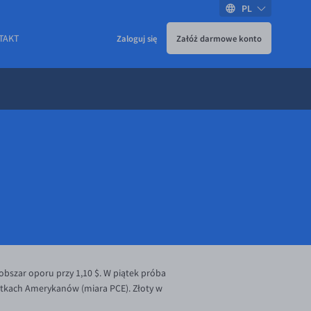
PL
TAKT
Zaloguj się
Załóż darmowe konto
bszar oporu przy 1,10 $. W piątek próba
atkach Amerykanów (miara PCE). Złoty w