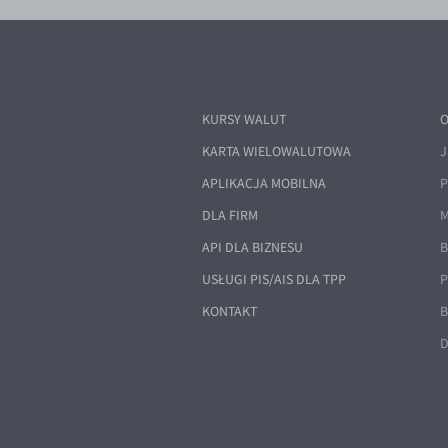
KURSY WALUT
O
KARTA WIELOWALUTOWA
J
APLIKACJA MOBILNA
P
DLA FIRM
M
API DLA BIZNESU
B
USŁUGI PIS/AIS DLA TPP
P
KONTAKT
B
D