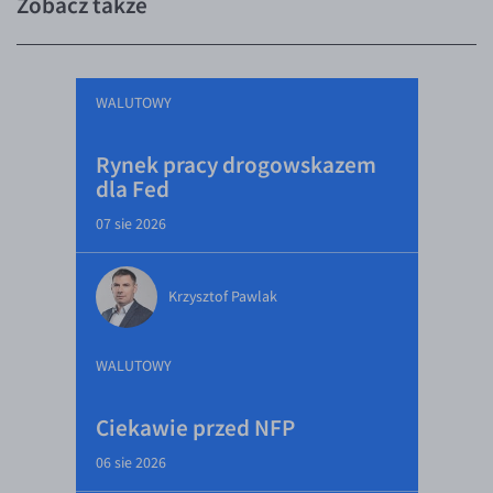
Zobacz także
WALUTOWY
Rynek pracy drogowskazem
dla Fed
07 sie 2026
Krzysztof Pawlak
WALUTOWY
Ciekawie przed NFP
06 sie 2026