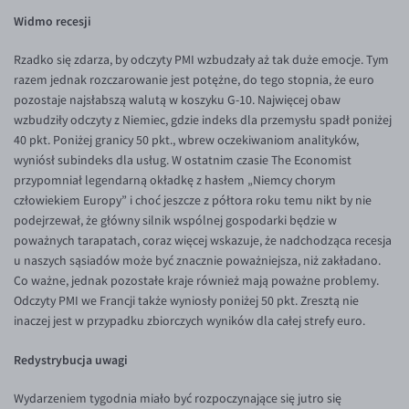
Inne pary walutowe
Aplikacja mobilna
Poradnik
Widmo recesji
KONTAKT
Bezpieczeństwo
AUD/PLN
Rzadko się zdarza, by odczyty PMI wzbudzały aż tak duże emocje. Tym
Pomoc
Kontakt
BGN/PLN
PL
razem jednak rozczarowanie jest potężne, do tego stopnia, że euro
pozostaje najsłabszą walutą w koszyku G-10. Najwięcej obaw
Dla mediów
CAD/PLN
Pomoc
wzbudziły odczyty z Niemiec, gdzie indeks dla przemysłu spadł poniżej
CNY/PLN
FAQ
40 pkt. Poniżej granicy 50 pkt., wbrew oczekiwaniom analityków,
wyniósł subindeks dla usług. W ostatnim czasie The Economist
HKD/PLN
Konto i opłaty
przypomniał legendarną okładkę z hasłem „Niemcy chorym
HUF/PLN
Wymiana walut
człowiekiem Europy” i choć jeszcze z półtora roku temu nikt by nie
podejrzewał, że główny silnik wspólnej gospodarki będzie w
ILS/PLN
Banki i przelewy
poważnych tarapatach, coraz więcej wskazuje, że nadchodząca recesja
JPY/PLN
Przelewy zagraniczne
u naszych sąsiadów może być znacznie poważniejsza, niż zakładano.
Co ważne, jednak pozostałe kraje również mają poważne problemy.
NZD/PLN
Słowniczek
Odczyty PMI we Francji także wyniosły poniżej 50 pkt. Zresztą nie
RON/PLN
inaczej jest w przypadku zbiorczych wyników dla całej strefy euro.
SGD/PLN
Redystrybucja uwagi
TRY/PLN
Wydarzeniem tygodnia miało być rozpoczynające się jutro się
ZAR/PLN