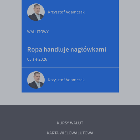
Krzysztof Adamczak
WALUTOWY
Ropa handluje nagłówkami
05 sie 2026
Krzysztof Adamczak
KURSY WALUT
KARTA WIELOWALUTOWA