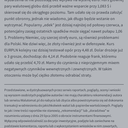
EUR/ILS
pary walutowej globu dziś przebił ważne wsparcie przy 1,083 $ i
skierował się do okrągłego poziomu. Tam udało się co prawda założyć
EUR/JPY
punkt obronny, jednak nie wiadomo, jak długo będzie wstanie on
EUR/NZD
wytrzymać. Popularny „edek” jest dzisiaj najniżej od połowy czerwca, a
potencjalny zasięg ostatnich spadków może sięgać nawet pułapu 1,06
EUR/RON
$. Problemy Niemiec, czy szerzej strefy euro, są również problemami
EUR/SGD
dla Polski. Nie dziwi więc, że złoty również jest w defensywie. Kurs
EURPLN kolejny raz dzisiaj testował opór przy 4,48 zł. Dolar drożeje już
EUR/TRY
o 3 grosze, dochodząc do 4,14 zł. Podobnie reaguje frank, któremu
EUR/ZAR
udało się przebić 4,70 zł. Mamy do czynienia z nieprzyjemnym mixem
negatywnych czynników wewnętrznych i zewnętrznych. W takim
GBP/USD
otoczeniu może być ciężko złotemu odrabiać straty.
USD/CHF
GBP/CHF
Przedstawione, w dystrybuowanych przez serwis raportach, poglądy, oceny i wnioski
są wyrazem osobistych poglądów autorów i nie mają charakteru rekomendacji autora
lub serwisu Walutomat.pl do nabycia lub zbycia albo powstrzymania się od dokonania
transakcji w odniesieniu do jakichkolwiek walut lub papierów wartościowych. Poglądy
te jak i inne treści raportów nie stanowią „rekomendacji" lub „doradztwa" w
rozumieniu ustawy z dnia 29 lipca 2005 o obrocie instrumentami finansowymi.
Wyłączną odpowiedzialność za decyzje inwestycyjne, podjęte lub zaniechane na
podstawie komentarza, raportu lub z wykorzystaniem wniosków w nim zawartych,