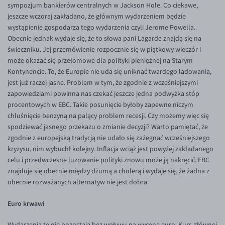
sympozjum bankierów centralnych w Jackson Hole. Co ciekawe,
EUR/USD
jeszcze wczoraj zakładano, że głównym wydarzeniem będzie
wystąpienie gospodarza tego wydarzenia czyli Jerome Powella.
EUR/GBP
Obecnie jednak wydaje się, że to słowa pani Lagarde znajdą się na
EUR/CHF
świeczniku. Jej przemówienie rozpocznie się w piątkowy wieczór i
może okazać się przełomowe dla polityki pieniężnej na Starym
EUR/CZK
Kontynencie. To, że Europie nie uda się uniknąć twardego lądowania,
EUR/DKK
jest już raczej jasne. Problem w tym, że zgodnie z wcześniejszymi
zapowiedziami powinna nas czekać jeszcze jedna podwyżka stóp
EUR/NOK
procentowych w EBC. Takie posunięcie byłoby zapewne niczym
EUR/SEK
chluśnięcie benzyną na palący problem recesji. Czy możemy więc się
spodziewać jasnego przekazu o zmianie decyzji? Warto pamiętać, że
EUR/AUD
zgodnie z europejską tradycją nie udało się zażegnać wcześniejszego
EUR/BGN
kryzysu, nim wybuchł kolejny. Inflacja wciąż jest powyżej zakładanego
celu i przedwczesne luzowanie polityki znowu może ją nakręcić. EBC
EUR/CAD
znajduje się obecnie między dżumą a cholerą i wydaje się, że żadna z
EUR/CNY
obecnie rozważanych alternatyw nie jest dobra.
EUR/HKD
Euro krwawi
EUR/HUF
Wydarzenia te nie pozostają bez wpływu na wycenę euro. Kurs głównej