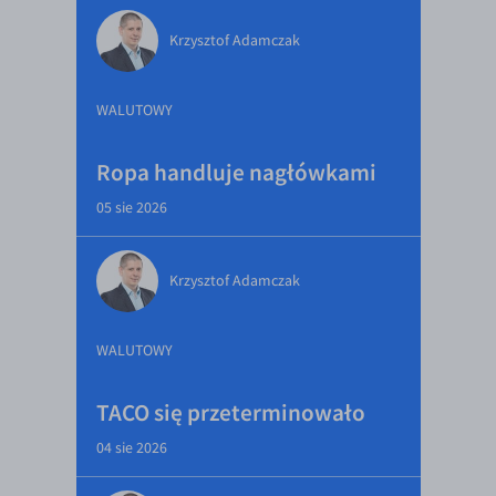
Krzysztof Adamczak
WALUTOWY
Ropa handluje nagłówkami
05 sie 2026
Krzysztof Adamczak
WALUTOWY
TACO się przeterminowało
04 sie 2026