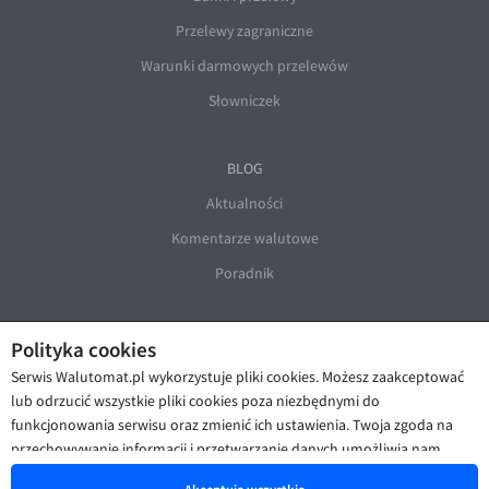
Przelewy zagraniczne
Warunki darmowych przelewów
Słowniczek
BLOG
Aktualności
Komentarze walutowe
Poradnik
Polityka cookies
Serwis Walutomat.pl wykorzystuje pliki cookies. Możesz zaakceptować
lub odrzucić wszystkie pliki cookies poza niezbędnymi do
funkcjonowania serwisu oraz zmienić ich ustawienia. Twoja zgoda na
© Walutomat 2026
|
Regulaminy
|
przechowywanie informacji i przetwarzanie danych umożliwia nam
Polityka prywatności i cookies
|
Deklaracja dostępności
poprawę funkcjonalności strony oraz prezentowanie Ci