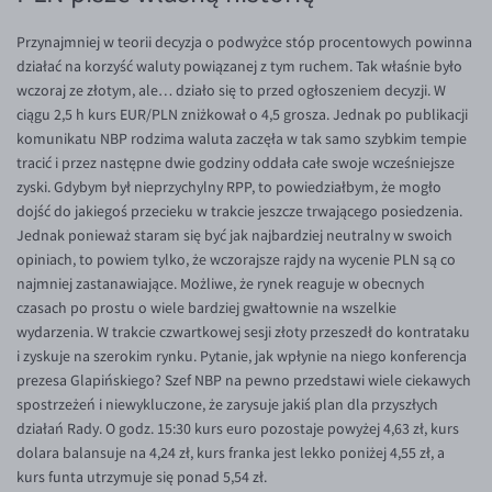
EUR/ILS
Przynajmniej w teorii decyzja o podwyżce stóp procentowych powinna
EUR/JPY
działać na korzyść waluty powiązanej z tym ruchem. Tak właśnie było
EUR/NZD
wczoraj ze złotym, ale… działo się to przed ogłoszeniem decyzji. W
ciągu 2,5 h kurs EUR/PLN zniżkował o 4,5 grosza. Jednak po publikacji
EUR/RON
komunikatu NBP rodzima waluta zaczęła w tak samo szybkim tempie
EUR/SGD
tracić i przez następne dwie godziny oddała całe swoje wcześniejsze
zyski. Gdybym był nieprzychylny RPP, to powiedziałbym, że mogło
EUR/TRY
dojść do jakiegoś przecieku w trakcie jeszcze trwającego posiedzenia.
EUR/ZAR
Jednak ponieważ staram się być jak najbardziej neutralny w swoich
opiniach, to powiem tylko, że wczorajsze rajdy na wycenie PLN są co
GBP/USD
najmniej zastanawiające. Możliwe, że rynek reaguje w obecnych
USD/CHF
czasach po prostu o wiele bardziej gwałtownie na wszelkie
wydarzenia. W trakcie czwartkowej sesji złoty przeszedł do kontrataku
GBP/CHF
i zyskuje na szerokim rynku. Pytanie, jak wpłynie na niego konferencja
prezesa Glapińskiego? Szef NBP na pewno przedstawi wiele ciekawych
spostrzeżeń i niewykluczone, że zarysuje jakiś plan dla przyszłych
działań Rady. O godz. 15:30 kurs euro pozostaje powyżej 4,63 zł, kurs
dolara balansuje na 4,24 zł, kurs franka jest lekko poniżej 4,55 zł, a
kurs funta utrzymuje się ponad 5,54 zł.