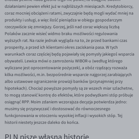
działaniami pewien efekt już w najbliższych miesiącach. Kredytobiorcy,
EUR/USD
coraz mocniej obciążeni ratami, zwyczajnie będą mogli wydać mniej na
EUR/GBP
produkty i usługi, a więc ilość pieniądza w obiegu gospodarczym
rzeczywiście się zmniejszy. Gorzej, jeśli nad coraz większą liczbą
EUR/CHF
Polaków zacznie wisieć widmo braku możliwości regulowania
EUR/CZK
wyższych rat. Na razie jednak wygląda na to, że przed bankami czas
prosperity, a przed ich klientami okres zaciskania pasa. W tych
EUR/DKK
warunkach coraz częściej będą pojawiały się pomysły jakiegoś wsparcia
EUR/NOK
obywateli. Lewica mówi o zamrożeniu WIBOR-u (według którego
wyliczane jest oprocentowanie pożyczek), a obóz rządzący rozważa
EUR/SEK
kilka możliwości, m.in. bezpośrednie wsparcie najgorzej zarabiających
EUR/AUD
albo ustawowe ograniczenie prowizji banków (przynajmniej przy
hipotekach). Chociaż powyższe pomysły są ze wszech miar szlachetne,
EUR/BGN
to mogą stanowić kontrę do efektów, które podwyżkami stóp próbuje
EUR/CAD
osiągnąć RPP. Moim zdaniem wczorajsza decyzja potwierdza jedno:
musimy się przyzwyczaić i dostosować do równoczesnego
EUR/CNY
funkcjonowania w otoczeniu wysokiej inflacji i wysokich stóp. Tej
EUR/HKD
historii niestety jeszcze daleko do końca.
EUR/HUF
PLN pisze własną historię