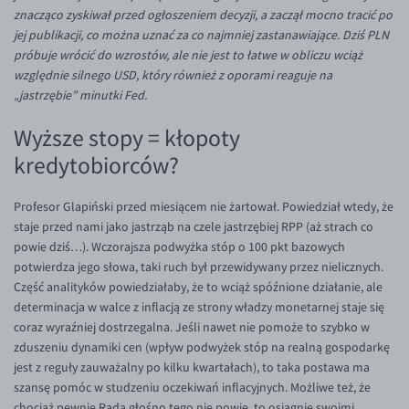
Inne pary walutowe
Aplikacja mobilna
Poradnik
znacząco zyskiwał przed ogłoszeniem decyzji, a zaczął mocno tracić po
jej publikacji, co można uznać za co najmniej zastanawiające. Dziś PLN
KONTAKT
Bezpieczeństwo
AUD/PLN
próbuje wrócić do wzrostów, ale nie jest to łatwe w obliczu wciąż
Pomoc
Kontakt
BGN/PLN
względnie silnego USD, który również z oporami reaguje na
PL
„jastrzębie” minutki Fed.
Dla mediów
CAD/PLN
Pomoc
Wyższe stopy = kłopoty
CNY/PLN
FAQ
kredytobiorców?
HKD/PLN
Konto i opłaty
HUF/PLN
Wymiana walut
Profesor Glapiński przed miesiącem nie żartował. Powiedział wtedy, że
ILS/PLN
Banki i przelewy
staje przed nami jako jastrząb na czele jastrzębiej RPP (aż strach co
powie dziś…). Wczorajsza podwyżka stóp o 100 pkt bazowych
JPY/PLN
Przelewy zagraniczne
potwierdza jego słowa, taki ruch był przewidywany przez nielicznych.
NZD/PLN
Słowniczek
Część analityków powiedziałaby, że to wciąż spóźnione działanie, ale
determinacja w walce z inflacją ze strony władzy monetarnej staje się
RON/PLN
coraz wyraźniej dostrzegalna. Jeśli nawet nie pomoże to szybko w
SGD/PLN
zduszeniu dynamiki cen (wpływ podwyżek stóp na realną gospodarkę
jest z reguły zauważalny po kilku kwartałach), to taka postawa ma
TRY/PLN
szansę pomóc w studzeniu oczekiwań inflacyjnych. Możliwe też, że
ZAR/PLN
chociaż pewnie Rada głośno tego nie powie, to osiągnie swoimi