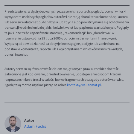
Przedstawione, w dystrybuowanych przez serwis raportach, poglądy, oceny i wnioski
są wyrazem osobistych poglądów autorów i nie mają charakteru rekomendacji autora
lub serwisu Walutomat.pl do nabycia lub zbycia albo powstrzymania się od dokonania
transakcji w odniesieniu do jakichkolwiek walut lub papierów wartościowych. Poglądy
te jak i inne treści raportów nie stanowią „rekomendacji" lub „doradztwa" w
rozumieniu ustawy z dnia 29 lipca 2005 o obrocie instrumentami finansowymi.
Wyłączną odpowiedzialność za decyzje inwestycyjne, podjęte lub zaniechane na
podstawie komentarza, raportu lub z wykorzystaniem wniosków w nim zawartych,
ponosi inwestor.
Autorzy serwisu są również właścicielem majątkowych praw autorskich do treści.
Zabronione jest kopiowanie, przedrukowywanie, udostępnianie osobom trzecim i
rozpowszechnianie treści w całości lub we fragmentach bez zgody autorów serwisu.
Zgodę taką można uzyskać pisząc na adres
kontakt@walutomat.pl
.
Autor
Adam Fuchs