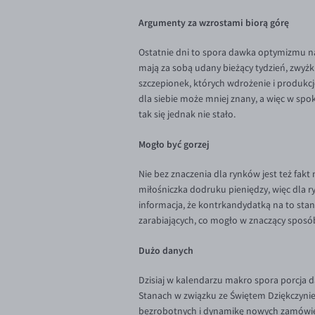
Argumenty za wzrostami biorą górę
Ostatnie dni to spora dawka optymizmu na
mają za sobą udany bieżący tydzień, zwyżku
szczepionek, których wdrożenie i produkcję
dla siebie może mniej znany, a więc w spok
tak się jednak nie stało.
Mogło być gorzej
Nie bez znaczenia dla rynków jest też fak
miłośniczka dodruku pieniędzy, więc dla r
informacja, że kontrkandydatką na to stan
zarabiających, co mogło w znaczący spos
Dużo danych
Dzisiaj w kalendarzu makro spora porcja 
Stanach w związku ze Świętem Dziękczyni
bezrobotnych i dynamikę nowych zamówień 