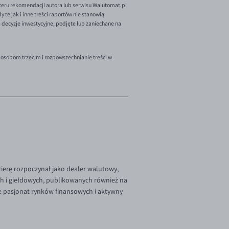
teru rekomendacji autora lub serwisu Walutomat.pl
te jak i inne treści raportów nie stanowią
decyzje inwestycyjne, podjęte lub zaniechane na
 osobom trzecim i rozpowszechnianie treści w
rierę rozpoczynał jako dealer walutowy,
ch i giełdowych, publikowanych również na
e pasjonat rynków finansowych i aktywny