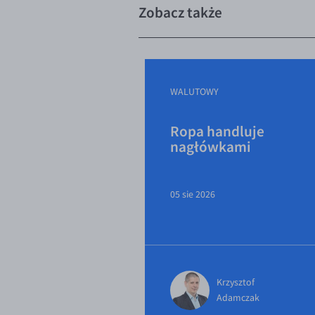
Zobacz także
WALUTOWY
Ropa handluje
nagłówkami
05 sie 2026
Krzysztof
Adamczak