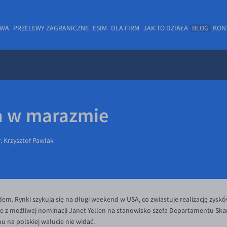
OWA
PRZELEWY ZAGRANICZNE
ESIM
DLA FIRM
JAK TO DZIAŁA
BLOG
KON
a w marazmie
r:
Krzysztof Pawlak
em. Rynki szykują się na długi weekend w USA, co zwiastuje realizację zys
e z możliwej nominacji Janet Yellen na stanowisko szefa Departamentu Sk
 na polskiej walucie nie widać.