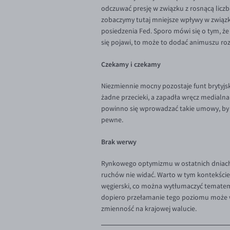
odczuwać presję w związku z rosnącą lic
zobaczymy tutaj mniejsze wpływy w związku 
posiedzenia Fed. Sporo mówi się o tym, że
się pojawi, to może to dodać animuszu r
Czekamy i czekamy
Niezmiennie mocny pozostaje funt brytyjski
żadne przecieki, a zapadła wręcz medialna
powinno się wprowadzać takie umowy, by ni
pewne.
Brak werwy
Rynkowego optymizmu w ostatnich dniach j
ruchów nie widać. Warto w tym kontekście 
węgierski, co można wytłumaczyć tematem 
dopiero przełamanie tego poziomu może w
zmienność na krajowej walucie.