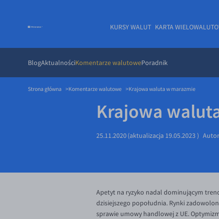
KURSY WALUT
KARTA WIELOWALUT
Blog
Aktualności
Komentarze walutowe
Poradnik
Strona główna
Komentarze walutowe
Krajowa waluta w marazmie
Krajowa walut
25.11.2020
(aktualizacja
19.05.2023
)
Auto
Apetyt na ryzyko nadal dominującym trend
dzisiejszego popołudnia. Rynki zadowolon
sprawie umowy handlowej z UE. Optymizmu