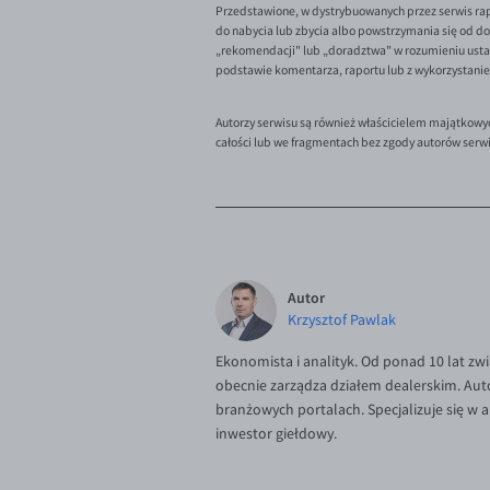
Przedstawione, w dystrybuowanych przez serwis rap
do nabycia lub zbycia albo powstrzymania się od dok
„rekomendacji" lub „doradztwa" w rozumieniu ustaw
podstawie komentarza, raportu lub z wykorzystani
Autorzy serwisu są również właścicielem majątkowy
całości lub we fragmentach bez zgody autorów serw
Autor
Krzysztof Pawlak
Ekonomista i analityk. Od ponad 10 lat zw
obecnie zarządza działem dealerskim. Aut
branżowych portalach. Specjalizuje się w
inwestor giełdowy.