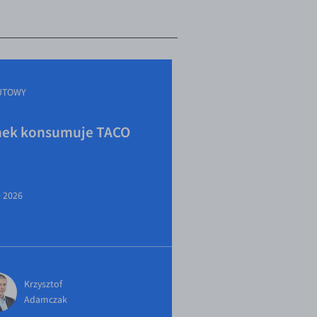
UTOWY
ek konsumuje TACO
e 2026
Krzysztof
Adamczak