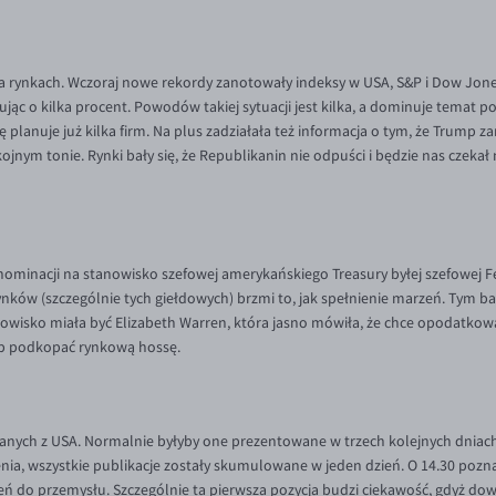
 rynkach. Wczoraj nowe rekordy zanotowały indeksy w USA, S&P i Dow Jones.
jąc o kilka procent. Powodów takiej sytuacji jest kilka, a dominuje temat poj
 planuje już kilka firm. Na plus zadziałała też informacja o tym, że Trump 
ojnym tonie. Rynki bały się, że Republikanin nie odpuści i będzie nas czekał
t nominacji na stanowisko szefowej amerykańskiego Treasury byłej szefowej F
ynków (szczególnie tych giełdowych) brzmi to, jak spełnienie marzeń. Tym ba
owisko miała być Elizabeth Warren, która jasno mówiła, że chce opodatkować
ób podkopać rynkową hossę.
danych z USA. Normalnie byłyby one prezentowane w trzech kolejnych dniac
enia, wszystkie publikacje zostały skumulowane w jeden dzień. O 14.30 po
do przemysłu. Szczególnie ta pierwsza pozycja budzi ciekawość, gdyż dowi