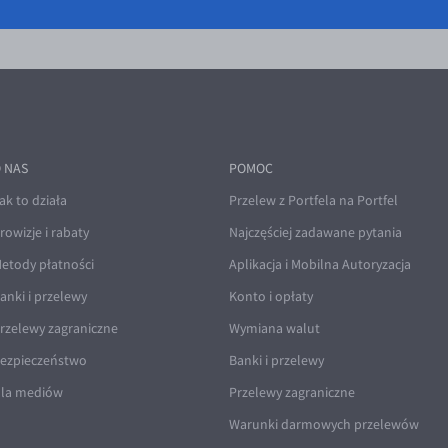
 NAS
POMOC
ak to działa
Przelew z Portfela na Portfel
rowizje i rabaty
Najczęściej zadawane pytania
etody płatności
Aplikacja i Mobilna Autoryzacja
anki i przelewy
Konto i opłaty
rzelewy zagraniczne
Wymiana walut
ezpieczeństwo
Banki i przelewy
la mediów
Przelewy zagraniczne
Warunki darmowych przelewów