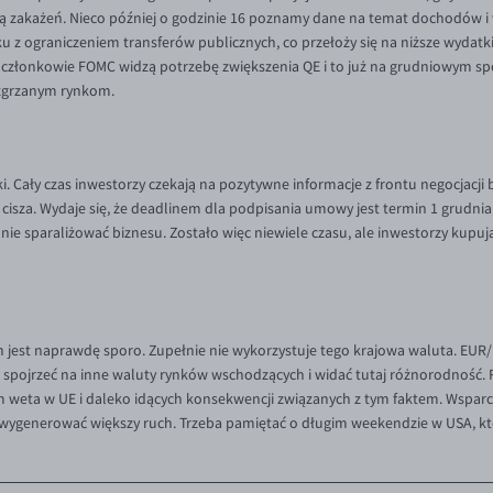
zbą zakażeń. Nieco później o godzinie 16 poznamy dane na temat dochodów
z ograniczeniem transferów publicznych, co przełoży się na niższe wydatki. 
 członkowie FOMC widzą potrzebę zwiększenia QE i to już na grudniowym spot
ozgrzanym rynkom.
. Cały czas inwestorzy czekają na pozytywne informacje z frontu negocjacji 
 cisza. Wydaje się, że deadlinem dla podpisania umowy jest termin 1 grudnia
e sparaliżować biznesu. Zostało więc niewiele czasu, ale inwestorzy kupują 
est naprawdę sporo. Zupełnie nie wykorzystuje tego krajowa waluta. EUR/PL
spojrzeć na inne waluty rynków wschodzących i widać tutaj różnorodność. R
weta w UE i daleko idących konsekwencji związanych z tym faktem. Wsparci
ygenerować większy ruch. Trzeba pamiętać o długim weekendzie w USA, któr