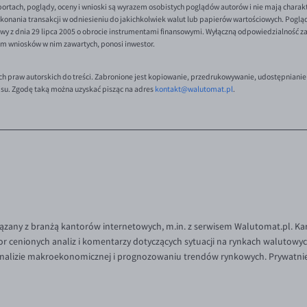
ortach, poglądy, oceny i wnioski są wyrazem osobistych poglądów autorów i nie mają charak
onania transakcji w odniesieniu do jakichkolwiek walut lub papierów wartościowych. Poglądy 
y z dnia 29 lipca 2005 o obrocie instrumentami finansowymi. Wyłączną odpowiedzialność za 
em wniosków w nim zawartych, ponosi inwestor.
ch praw autorskich do treści. Zabronione jest kopiowanie, przedrukowywanie, udostępnianie
isu. Zgodę taką można uzyskać pisząc na adres
kontakt@walutomat.pl
.
iązany z branżą kantorów internetowych, m.in. z serwisem Walutomat.pl. Ka
or cenionych analiz i komentarzy dotyczących sytuacji na rynkach walutowy
 analizie makroekonomicznej i prognozowaniu trendów rynkowych. Prywatni