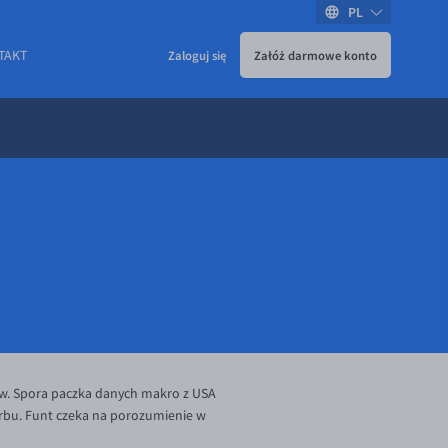
PL
TAKT
Zaloguj się
Załóż darmowe konto
ków. Spora paczka danych makro z USA
arbu. Funt czeka na porozumienie w