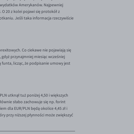
 i wydatków Amerykanów. Najpewniej
O 20 z kolei pojawi się protokół z
kaniu. Jeśli taka informacja rzeczywiście
brexitowych. Co ciekawe nie pojawiają się
, gdyż przynajmniej miesiąc wcześniej
funta, licząc, że podpisanie umowy jest
N utknął tuż poniżej 4,50 i większych
ównie słabo zachowuje się np. forint
em dla EUR/PLN będą okolice 4,45 zł i
y przy niższej płynności może zwiększyć