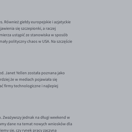
 Również giełdy europejskie i azjatyckie
awienia się szczepionki, a raczej
zamierza ustąpić ze stanowiska w sposób
 mały polityczny chaos w USA. Na szczęście
ed. Janet Yellen została poznana jako
rdziej że w mediach pojawiała się
 firmy technologiczne i najlepiej
h. Zważywszy jednak na długi weekend w
znamy dane na temat nowych wniosków dla
emy się, czy rynek pracy zaczyna