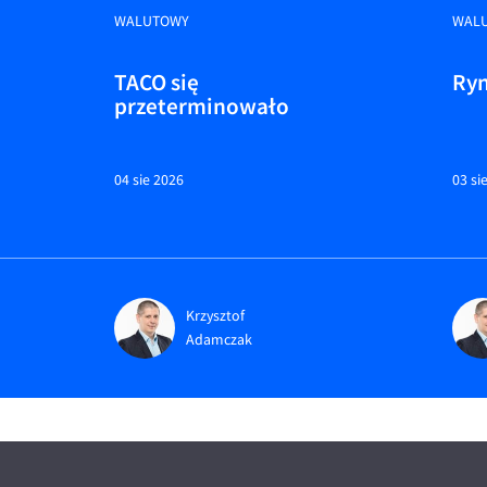
WALUTOWY
WAL
TACO się
Ryn
przeterminowało
04 sie 2026
03 si
Krzysztof
Adamczak