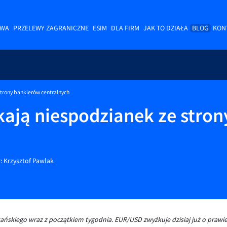
OWA
PRZELEWY ZAGRANICZNE
ESIM
DLA FIRM
JAK TO DZIAŁA
BLOG
KON
strony bankierów centralnych
kają niespodzianek ze stro
r:
Krzysztof Pawlak
skiego wraz z początkiem tygodnia. EUR/USD zwyżkuje dzisiaj już o prawie