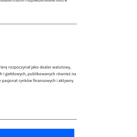
 osobom trzecim i rozpowszechnianie treści w
rierę rozpoczynał jako dealer walutowy,
ch i giełdowych, publikowanych również na
e pasjonat rynków finansowych i aktywny