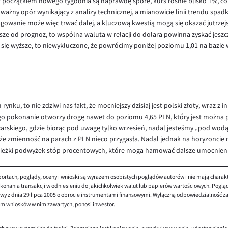
początkiem nowego tygodnia są naprawdę spore, kurs rośnie blisko 1%, co j
o ważny opór wynikający z analizy technicznej, a mianowicie linii trendu spad
wanie może więc trwać dalej, a kluczową kwestią mogą się okazać jutrzejsze
ze od prognoz, to wspólna waluta w relacji do dolara powinna zyskać jesz
 się wyższe, to niewykluczone, że powrócimy poniżej poziomu 1,01 na bazie
nku, to nie zdziwi nas fakt, że mocniejszy dzisiaj jest polski złoty, wraz z
ego pokonanie otworzy drogę nawet do poziomu 4,65 PLN, który jest można p
carskiego, gdzie biorąc pod uwagę tylko wrzesień, nadal jesteśmy „pod wodą”, 
 że zmienność na parach z PLN nieco przygasła. Nadal jednak na horyzoncie 
ścieżki podwyżek stóp procentowych, które mogą hamować dalsze umocnieni
ortach, poglądy, oceny i wnioski są wyrazem osobistych poglądów autorów i nie mają charak
onania transakcji w odniesieniu do jakichkolwiek walut lub papierów wartościowych. Poglądy 
y z dnia 29 lipca 2005 o obrocie instrumentami finansowymi. Wyłączną odpowiedzialność za 
em wniosków w nim zawartych, ponosi inwestor.