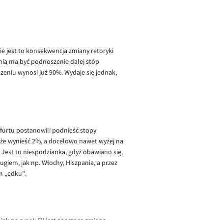
ie jest to konsekwencja zmiany retoryki
ronią ma być podnoszenie dalej stóp
niu wynosi już 90%. Wydaje się jednak,
kfurtu postanowili podnieść stopy
oże wynieść 2%, a docelowo nawet wyżej na
 Jest to niespodzianka, gdyż obawiano się,
ugiem, jak np. Włochy, Hiszpania, a przez
ym „edku”.