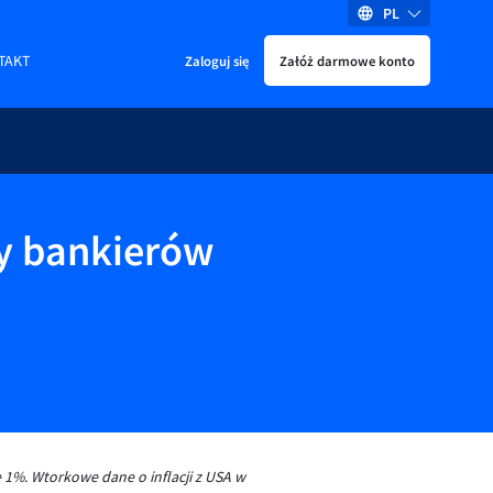
PL
TAKT
Zaloguj się
Załóż darmowe konto
ny bankierów
 1%. Wtorkowe dane o inflacji z USA w