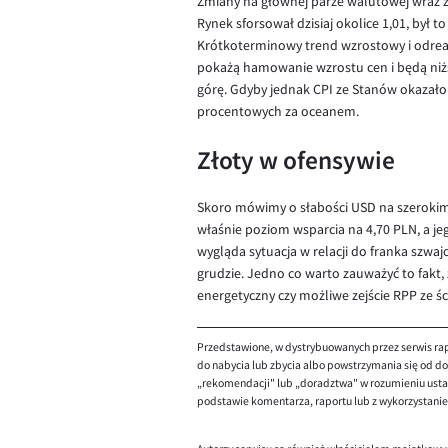
Zmiany na głównej parze walutowej wraz z 
Rynek sforsował dzisiaj okolice 1,01, był t
Krótkoterminowy trend wzrostowy i odreago
pokażą hamowanie wzrostu cen i będą niżs
górę. Gdyby jednak CPI ze Stanów okazało
procentowych za oceanem.
Złoty w ofensywie
Skoro mówimy o słabości USD na szerokim ry
właśnie poziom wsparcia na 4,70 PLN, a j
wygląda sytuacja w relacji do franka szwaj
grudzie. Jedno co warto zauważyć to fakt,
energetyczny czy możliwe zejście RPP ze 
Przedstawione, w dystrybuowanych przez serwis rap
do nabycia lub zbycia albo powstrzymania się od dok
„rekomendacji" lub „doradztwa" w rozumieniu ustaw
podstawie komentarza, raportu lub z wykorzystani