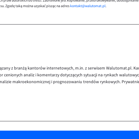
ch praw autorskich do treści. Zabronione jest kopiowanie, przedrukowywanie, udostępnianie
isu. Zgodę taką można uzyskać pisząc na adres
kontakt@walutomat.pl
.
iązany z branżą kantorów internetowych, m.in. z serwisem Walutomat.pl. Ka
or cenionych analiz i komentarzy dotyczących sytuacji na rynkach walutowy
 analizie makroekonomicznej i prognozowaniu trendów rynkowych. Prywatni