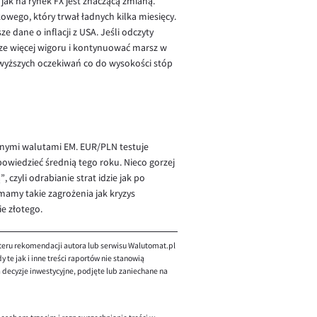
ak na rynek FX jest znaczącą zmianą.
kowego, który trwał ładnych kilka miesięcy.
 dane o inflacji z USA. Jeśli odczyty
cze więcej wigoru i kontynuować marsz w
 wyższych oczekiwań co do wysokości stóp
 innymi walutami EM. EUR/PLN testuje
owiedzieć średnią tego roku. Nieco gorzej
czyli odrabianie strat idzie jak po
mamy takie zagrożenia jak kryzys
e złotego.
teru rekomendacji autora lub serwisu Walutomat.pl
te jak i inne treści raportów nie stanowią
decyzje inwestycyjne, podjęte lub zaniechane na