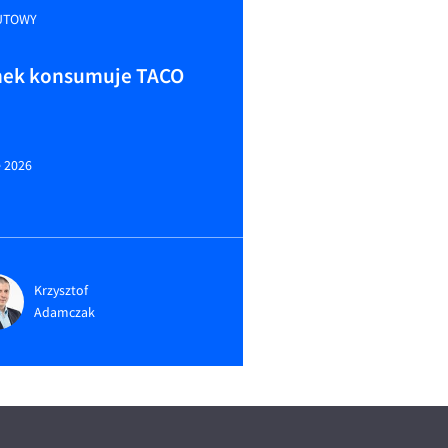
UTOWY
ek konsumuje TACO
e 2026
Krzysztof
Adamczak