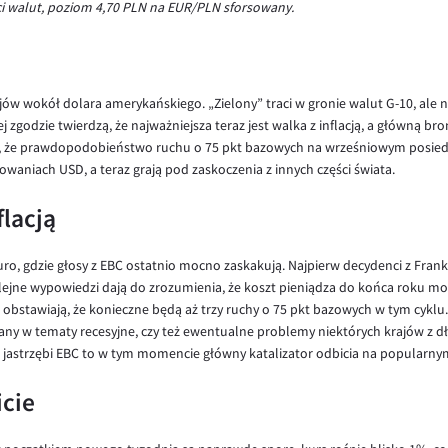
ci walut, poziom 4,70 PLN na EUR/PLN sforsowany.
ów wokół dolara amerykańskiego. „Zielony” traci w gronie walut G-10, ale n
ej zgodzie twierdzą, że najważniejsza teraz jest walka z inflacją, a główną b
m, że prawdopodobieństwo ruchu o 75 pkt bazowych na wrześniowym posiedze
towaniach USD, a teraz grają pod zaskoczenia z innych części świata.
flacją
euro, gdzie głosy z EBC ostatnio mocno zaskakują. Najpierw decydenci z Fran
lejne wypowiedzi dają do zrozumienia, że koszt pieniądza do końca roku m
 obstawiają, że konieczne będą aż trzy ruchy o 75 pkt bazowych w tym cyklu.
any w tematy recesyjne, czy też ewentualne problemy niektórych krajów z dł
 a jastrzębi EBC to w tym momencie główny katalizator odbicia na popularn
icie