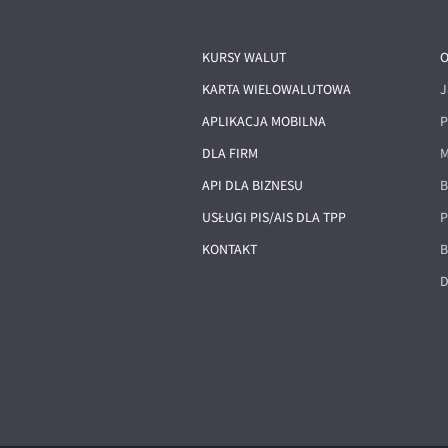
KURSY WALUT
O
KARTA WIELOWALUTOWA
J
APLIKACJA MOBILNA
P
DLA FIRM
M
API DLA BIZNESU
B
USŁUGI PIS/AIS DLA TPP
P
KONTAKT
B
D