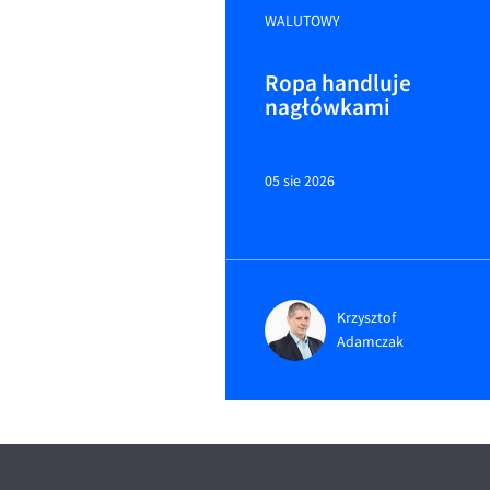
WALUTOWY
Ropa handluje
nagłówkami
05 sie 2026
Krzysztof
Adamczak