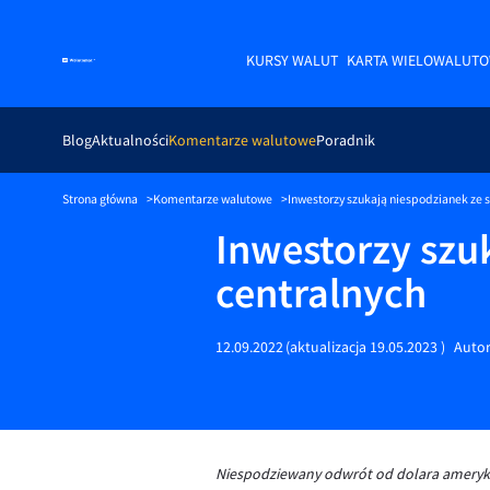
KURSY WALUT
KARTA WIELOWALUT
Blog
Aktualności
Komentarze walutowe
Poradnik
Strona główna
Komentarze walutowe
Inwestorzy szukają niespodzianek ze 
Inwestorzy szu
centralnych
12.09.2022
(aktualizacja
19.05.2023
)
Auto
Niespodziewany odwrót od dolara amerykań