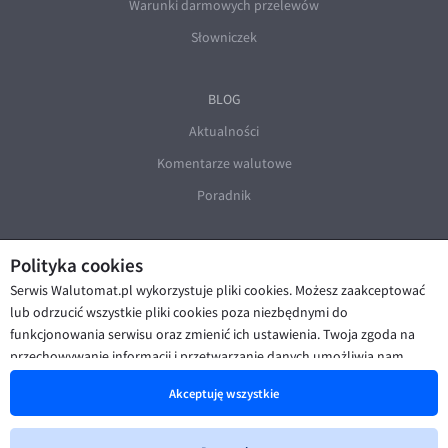
Warunki darmowych przelewów
Słowniczek
BLOG
Aktualności
Komentarze walutowe
Poradnik
Polityka cookies
Serwis Walutomat.pl wykorzystuje pliki cookies. Możesz zaakceptować
lub odrzucić wszystkie pliki cookies poza niezbędnymi do
funkcjonowania serwisu oraz zmienić ich ustawienia. Twoja zgoda na
© Walutomat 2026
|
Regulaminy
|
przechowywanie informacji i przetwarzanie danych umożliwia nam
Polityka prywatności i cookies
|
Deklaracja dostępności
poprawę funkcjonalności strony oraz prezentowanie Ci
Akceptuję wszystkie
spersonalizowanych treści i reklam. Więcej informacji znajdziesz w naszej
Polityce cookies
.