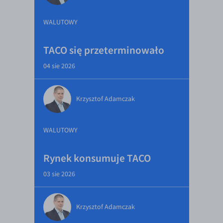
WALUTOWY
TACO się przeterminowało
04 sie 2026
Krzysztof Adamczak
WALUTOWY
Rynek konsumuje TACO
03 sie 2026
Krzysztof Adamczak