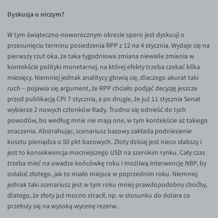
EUR/ILS
Dyskusja o niczym?
EUR/JPY
W tym świąteczno-noworocznym okresie sporo jest dyskusji o
EUR/NZD
przesunięciu terminu posiedzenia RPP z 12 na 4 stycznia. Wydaje się na
EUR/RON
pierwszy rzut oka, że taka tygodniowa zmiana niewiele zmienia w
kontekście polityki monetarnej, na której efekty trzeba czekać kilka
EUR/SGD
miesięcy. Niemniej jednak analitycy głowią się, dlaczego akurat taki
EUR/TRY
ruch – pojawia się argument, że RPP chciało podjąć decyzję jeszcze
przed publikacją CPI 7 stycznia, a po drugie, że już 11 stycznia Senat
EUR/ZAR
wybierze 2 nowych członków Rady. Trudno się odnieść do tych
GBP/USD
powodów, bo według mnie nie mają one, w tym kontekście aż takiego
znaczenia. Abstrahując, scenariusz bazowy zakłada podniesienie
USD/CHF
kosztu pieniądza o 50 pkt bazowych. Złoty dzisiaj jest nieco słabszy i
GBP/CHF
jest to konsekwencja mocniejszego USD na szerokim rynku. Cały czas
trzeba mieć na uwadze końcówkę roku i możliwą interwencję NBP, by
osłabić złotego, jak to miało miejsce w poprzednim roku. Niemniej
jednak taki scenariusz jest w tym roku mniej prawdopodobny choćby,
dlatego, że złoty już mocno stracił, np. w stosunku do dolara co
przełoży się na wysoką wycenę rezerw.