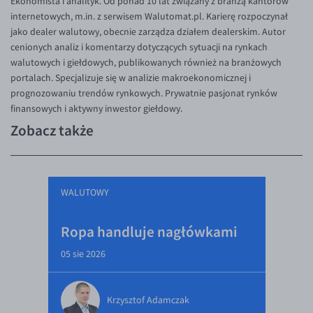
Ekonomista i analityk. Od ponad 10 lat związany z branżą kantorów
internetowych, m.in. z serwisem Walutomat.pl. Karierę rozpoczynał
jako dealer walutowy, obecnie zarządza działem dealerskim. Autor
cenionych analiz i komentarzy dotyczących sytuacji na rynkach
walutowych i giełdowych, publikowanych również na branżowych
portalach. Specjalizuje się w analizie makroekonomicznej i
prognozowaniu trendów rynkowych. Prywatnie pasjonat rynków
finansowych i aktywny inwestor giełdowy.
Zobacz także
WALUTOWY
Ropa handluje nagłówkami
05 sie 2026
Krzysztof Adamczak