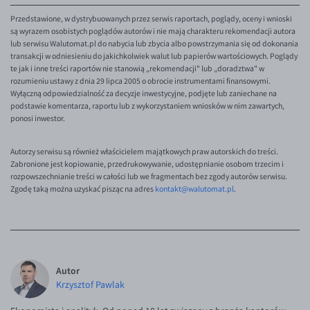
Przedstawione, w dystrybuowanych przez serwis raportach, poglądy, oceny i wnioski
są wyrazem osobistych poglądów autorów i nie mają charakteru rekomendacji autora
lub serwisu Walutomat.pl do nabycia lub zbycia albo powstrzymania się od dokonania
transakcji w odniesieniu do jakichkolwiek walut lub papierów wartościowych. Poglądy
te jak i inne treści raportów nie stanowią „rekomendacji" lub „doradztwa" w
rozumieniu ustawy z dnia 29 lipca 2005 o obrocie instrumentami finansowymi.
Wyłączną odpowiedzialność za decyzje inwestycyjne, podjęte lub zaniechane na
podstawie komentarza, raportu lub z wykorzystaniem wniosków w nim zawartych,
ponosi inwestor.
Autorzy serwisu są również właścicielem majątkowych praw autorskich do treści.
Zabronione jest kopiowanie, przedrukowywanie, udostępnianie osobom trzecim i
rozpowszechnianie treści w całości lub we fragmentach bez zgody autorów serwisu.
Zgodę taką można uzyskać pisząc na adres
kontakt@walutomat.pl
.
Autor
Krzysztof Pawlak