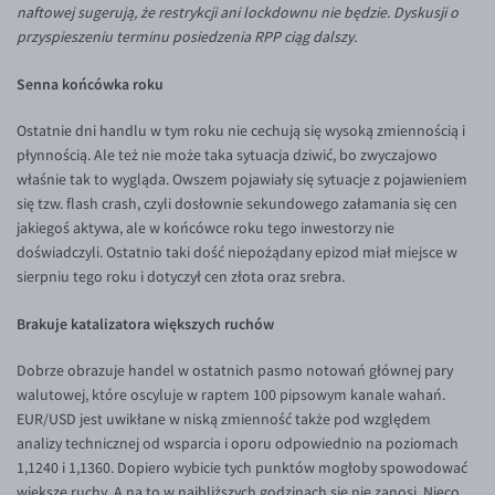
naftowej sugerują, że restrykcji ani lockdownu nie będzie. Dyskusji o
Inne pary walutowe
Aplikacja mobilna
Poradnik
przyspieszeniu terminu posiedzenia RPP ciąg dalszy.
KONTAKT
Bezpieczeństwo
AUD/PLN
Senna końcówka roku
Pomoc
Kontakt
BGN/PLN
PL
Dla mediów
CAD/PLN
Pomoc
Ostatnie dni handlu w tym roku nie cechują się wysoką zmiennością i
płynnością. Ale też nie może taka sytuacja dziwić, bo zwyczajowo
CNY/PLN
FAQ
właśnie tak to wygląda. Owszem pojawiały się sytuacje z pojawieniem
HKD/PLN
Konto i opłaty
się tzw. flash crash, czyli dosłownie sekundowego załamania się cen
jakiegoś aktywa, ale w końcówce roku tego inwestorzy nie
HUF/PLN
Wymiana walut
doświadczyli. Ostatnio taki dość niepożądany epizod miał miejsce w
ILS/PLN
Banki i przelewy
sierpniu tego roku i dotyczył cen złota oraz srebra.
JPY/PLN
Przelewy zagraniczne
Brakuje katalizatora większych ruchów
NZD/PLN
Słowniczek
Dobrze obrazuje handel w ostatnich pasmo notowań głównej pary
RON/PLN
walutowej, które oscyluje w raptem 100 pipsowym kanale wahań.
SGD/PLN
EUR/USD jest uwikłane w niską zmienność także pod względem
analizy technicznej od wsparcia i oporu odpowiednio na poziomach
TRY/PLN
1,1240 i 1,1360. Dopiero wybicie tych punktów mogłoby spowodować
ZAR/PLN
większe ruchy. A na to w najbliższych godzinach się nie zanosi. Nieco