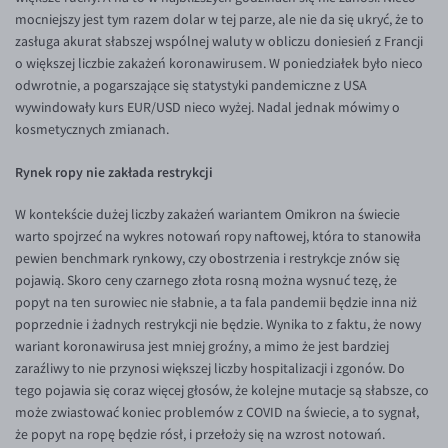
mocniejszy jest tym razem dolar w tej parze, ale nie da się ukryć, że to
EUR/USD
zasługa akurat słabszej wspólnej waluty w obliczu doniesień z Francji
EUR/GBP
o większej liczbie zakażeń koronawirusem. W poniedziałek było nieco
odwrotnie, a pogarszające się statystyki pandemiczne z USA
EUR/CHF
wywindowały kurs EUR/USD nieco wyżej. Nadal jednak mówimy o
EUR/CZK
kosmetycznych zmianach.
EUR/DKK
Rynek ropy nie zakłada restrykcji
EUR/NOK
W kontekście dużej liczby zakażeń wariantem Omikron na świecie
EUR/SEK
warto spojrzeć na wykres notowań ropy naftowej, która to stanowiła
pewien benchmark rynkowy, czy obostrzenia i restrykcje znów się
EUR/AUD
pojawią. Skoro ceny czarnego złota rosną można wysnuć tezę, że
EUR/BGN
popyt na ten surowiec nie słabnie, a ta fala pandemii będzie inna niż
poprzednie i żadnych restrykcji nie będzie. Wynika to z faktu, że nowy
EUR/CAD
wariant koronawirusa jest mniej groźny, a mimo że jest bardziej
EUR/CNY
zaraźliwy to nie przynosi większej liczby hospitalizacji i zgonów. Do
tego pojawia się coraz więcej głosów, że kolejne mutacje są słabsze, co
EUR/HKD
może zwiastować koniec problemów z COVID na świecie, a to sygnał,
EUR/HUF
że popyt na ropę będzie rósł, i przełoży się na wzrost notowań.