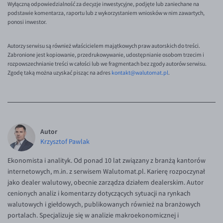
Wyłączną odpowiedzialność za decyzje inwestycyjne, podjęte lub zaniechane na
podstawie komentarza, raportu lub z wykorzystaniem wniosków w nim zawartych,
ponosi inwestor.
Autorzy serwisu są również właścicielem majątkowych praw autorskich do treści.
Zabronione jest kopiowanie, przedrukowywanie, udostępnianie osobom trzecim i
rozpowszechnianie treści w całości lub we fragmentach bez zgody autorów serwisu.
Zgodę taką można uzyskać pisząc na adres
kontakt@walutomat.pl
.
Autor
Krzysztof Pawlak
Ekonomista i analityk. Od ponad 10 lat związany z branżą kantorów
internetowych, m.in. z serwisem Walutomat.pl. Karierę rozpoczynał
jako dealer walutowy, obecnie zarządza działem dealerskim. Autor
cenionych analiz i komentarzy dotyczących sytuacji na rynkach
walutowych i giełdowych, publikowanych również na branżowych
portalach. Specjalizuje się w analizie makroekonomicznej i