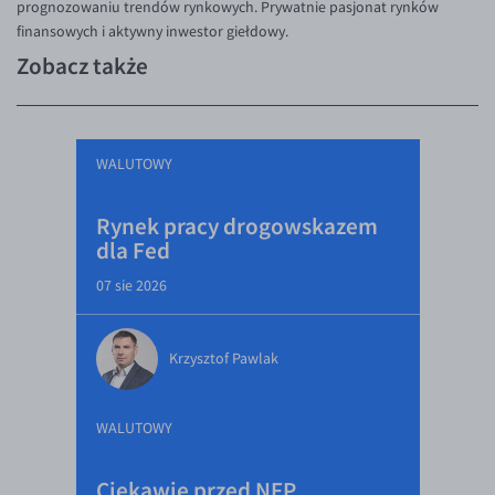
prognozowaniu trendów rynkowych. Prywatnie pasjonat rynków
finansowych i aktywny inwestor giełdowy.
Zobacz także
WALUTOWY
Rynek pracy drogowskazem
dla Fed
07 sie 2026
Krzysztof Pawlak
WALUTOWY
Ciekawie przed NFP