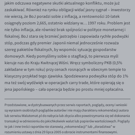
jakim odczuwa negatywne skutki aktualnego konfliktu, może już
zaskakiwać. Również na rynku obligacji widać jasny sygnał – inwestorzy
nie wierzą, że BoJ poradzi sobie z inflacją, a rentowności 10-latek
osiągnęły poziom 2,665, ostatnio widziany w… 1997 roku. Problem jest
nie tylko inflacja, ale również brak spójności w polityce monetarnej i
fiskalnej. BoJ stara się brzmieć jastrzębio i zapowiada rychłe podwyżki
stóp, podczas gdy premier Japonii niemal jednocześnie rozważa
szereg pakietów fiskalnych, by wspomóc sytuację gospodarstw
domowych. Kiedy pomyślimy sobie o stagflacji, to pierwsza myśl
kieruje nas do Kraju Kwitnącej Wiśni. Wręcz symboliczny PKB (0,5%
zakładane w tym roku) przy cenach rosnących w obecnym tempie to
klasyczny przykład tego zjawiska. Spodziewana podwyżka stóp do 1%
ma też swój wydźwięk w operacjach carry trade, które opierają się o
jena japońskiego – cała operacja będzie po prostu mniej opłacalna.
Przedstawione, w dystrybuowanych przez serwis raportach, poglądy, oceny i wnioski
są wyrazem osobistych poglądów autorów i nie mają charakteru rekomendacji autora
lub serwisu Walutomat.pl do nabycia lub zbycia albo powstrzymania się od dokonania
transakcji w odniesieniu do jakichkolwiek walut lub papierów wartościowych. Poglądy
te jak i inne treści raportów nie stanowią „rekomendacji" lub „doradztwa" w
rozumieniu ustawy z dnia 29 lipca 2005 o obrocie instrumentami finansowymi.