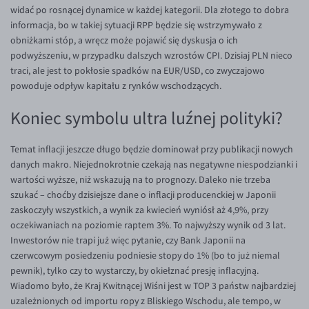
EUR/ILS
widać po rosnącej dynamice w każdej kategorii. Dla złotego to dobra
informacja, bo w takiej sytuacji RPP będzie się wstrzymywało z
EUR/JPY
obniżkami stóp, a wręcz może pojawić się dyskusja o ich
EUR/NZD
podwyższeniu, w przypadku dalszych wzrostów CPI. Dzisiaj PLN nieco
traci, ale jest to pokłosie spadków na EUR/USD, co zwyczajowo
EUR/RON
powoduje odpływ kapitału z rynków wschodzących.
EUR/SGD
Koniec symbolu ultra luźnej polityki?
EUR/TRY
EUR/ZAR
Temat inflacji jeszcze długo będzie dominował przy publikacji nowych
danych makro. Niejednokrotnie czekają nas negatywne niespodzianki i
GBP/USD
wartości wyższe, niż wskazują na to prognozy. Daleko nie trzeba
USD/CHF
szukać – choćby dzisiejsze dane o inflacji producenckiej w Japonii
zaskoczyły wszystkich, a wynik za kwiecień wyniósł aż 4,9%, przy
GBP/CHF
oczekiwaniach na poziomie raptem 3%. To najwyższy wynik od 3 lat.
Inwestorów nie trapi już więc pytanie, czy Bank Japonii na
czerwcowym posiedzeniu podniesie stopy do 1% (bo to już niemal
pewnik), tylko czy to wystarczy, by okiełznać presję inflacyjną.
Wiadomo było, że Kraj Kwitnącej Wiśni jest w TOP 3 państw najbardziej
uzależnionych od importu ropy z Bliskiego Wschodu, ale tempo, w