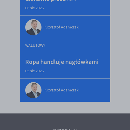
06 sie 2026
Krzysztof Adamczak
WALUTOWY
Ropa handluje nagłówkami
05 sie 2026
Krzysztof Adamczak