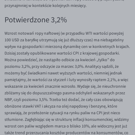
przynajmniej w kontekście kolejnych miesięcy.
EUR/USD
Potwierdzone 3,2%
EUR/GBP
EUR/CHF
Wzrost notowań ropy naftowej (w przypadku WTI wartości powyżej
EUR/CZK
100 USD za baryłkę utrzymują się już dłuższy czas) ma niebagatelny
wpływ na gospodarki i mierzoną dynamikę cen w konkretnych krajach.
EUR/DKK
Dzisiaj zostały opublikowane wartości CPI z krajowej gospodarki.
EUR/NOK
Można powiedzieć, że nastąpiło odbicie za kwiecień „tylko” do
poziomu 3,2%, przy odczycie za marzec 3,0%. Analitycy sądzili, że
EUR/SEK
możemy być świadkami nawet wyższych wartości, niemniej jednak
EUR/AUD
pamiętajmy, że wartości za styczeń i luty wynosiły raptem 2,1%, a więc
wskazanie za kwiecień znacznie wzrosło. Wydaje się, że nieuchronnie
EUR/BGN
zbliżamy się do dopuszczalnego pasma odchyleń wskazanych przez
EUR/CAD
NBP, czyli poziomu 3,5%. Trzeba też dodać, że cały czas obowiązują
obniżone stawki VAT i akcyza na olej napędowy i benzynę, które
EUR/CNY
sprawiają, że przełożenie sytuacji na rynku paliw na CPI jest nieco
EUR/HKD
stłumione. Zagłębiając się w strukturę inflacji konsumenckiej, widzimy
wzrost cen paliw względem marca o blisko 10%, ale widoczny jest już
EUR/HUF
także trend przerzucania kosztów producentów na konsumentów, co