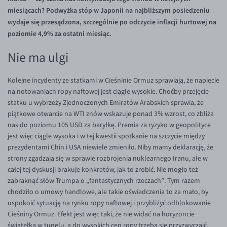
Inne pary walutowe
Aplikacja mobilna
Poradnik
miesiącach? Podwyżka stóp w Japonii na najbliższym posiedzeniu
wydaje się przesądzona, szczególnie po odczycie inflacji hurtowej na
KONTAKT
Bezpieczeństwo
AUD/PLN
poziomie 4,9% za ostatni miesiąc.
Pomoc
Kontakt
BGN/PLN
PL
Nie ma ulgi
Dla mediów
CAD/PLN
Pomoc
CNY/PLN
FAQ
Kolejne incydenty ze statkami w Cieśninie Ormuz sprawiają, że napięcie
na notowaniach ropy naftowej jest ciągle wysokie. Choćby przejęcie
HKD/PLN
Konto i opłaty
statku u wybrzeży Zjednoczonych Emiratów Arabskich sprawia, że
HUF/PLN
Wymiana walut
piątkowe otwarcie na WTI znów wskazuje ponad 3% wzrost, co zbliża
nas do poziomu 105 USD za baryłkę. Premia za ryzyko w geopolityce
ILS/PLN
Banki i przelewy
jest więc ciągle wysoka i w tej kwestii spotkanie na szczycie między
JPY/PLN
Przelewy zagraniczne
prezydentami Chin i USA niewiele zmieniło. Niby mamy deklarację, że
strony zgadzają się w sprawie rozbrojenia nuklearnego Iranu, ale w
NZD/PLN
Słowniczek
całej tej dyskusji brakuje konkretów, jak to zrobić. Nie mogło też
RON/PLN
zabraknąć słów Trumpa o „fantastycznych rzeczach”. Tym razem
chodziło o umowy handlowe, ale takie oświadczenia to za mało, by
SGD/PLN
uspokoić sytuację na rynku ropy naftowej i przybliżyć odblokowanie
TRY/PLN
Cieśniny Ormuz. Efekt jest więc taki, że nie widać na horyzoncie
światełka w tunelu, a do wysokich cen ropy trzeba się przyzwyczaić,
ZAR/PLN