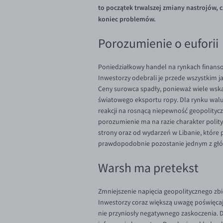
to początek trwalszej zmiany nastrojów, c
koniec problemów.
Porozumienie o euforii
Poniedziałkowy handel na rynkach finans
Inwestorzy odebrali je przede wszystkim j
Ceny surowca spadły, ponieważ wiele wska
światowego eksportu ropy. Dla rynku walu
reakcji na rosnącą niepewność geopolityc
porozumienie ma na razie charakter polityc
strony oraz od wydarzeń w Libanie, które 
prawdopodobnie pozostanie jednym z głów
Warsh ma pretekst
Zmniejszenie napięcia geopolitycznego zbi
Inwestorzy coraz większą uwagę poświęca
nie przyniosły negatywnego zaskoczenia. D