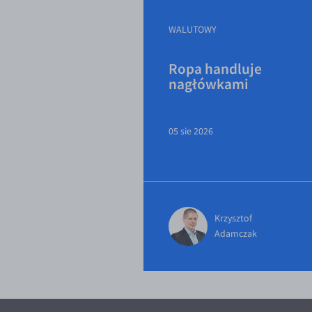
WALUTOWY
Ropa handluje
nagłówkami
05 sie 2026
Krzysztof
Adamczak