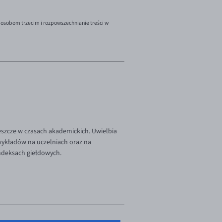
 osobom trzecim i rozpowszechnianie treści w
szcze w czasach akademickich. Uwielbia
 wykładów na uczelniach oraz na
indeksach giełdowych.