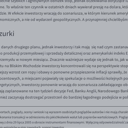
becnie szybkich i agresywnych obniżek stóp, jednak oczekiwania dotyczące lu
źne. To właśnie ten czynnik w ostatnich dniach wywierał presję na dolara, k
zie. W efekcie inwestorzy wracają do scenariusza, w którym kierunek amery
micznych, a nie od wydarzeń geopolitycznych. A przynajmniej chcielibyśmy
zurki
danych drugiego planu, jednak inwestorzy i tak mają się nad czym zastanaw
 produkcji przemysłowej i sprzedaży detalicznej oraz amerykański indeks Em
rzemysłu w nowym miesiącu. Znacznie ważniejsze wydaje się jednak to, jak w 
u na Bliskim Wschodzie inwestorzy koncentrowali się na perspektywie stop
ejszy wzrost cen ropy i obawy o ponowne przyspieszenie inflacji sprawiły, ż
centowych, a miejscami pojawiały się spekulacje o możliwości kolejnych po
getycznych, inwestorzy ponownie wracają do scenariusza zakładającego obn
ają zaplanowane na ten tydzień decyzje Fed, Banku Anglii, Narodowego Bank
nież zaczynają dostrzegać przestrzeń do bardziej łagodnego podejścia w pol
ortach, poglądy, oceny i wnioski są wyrazem osobistych poglądów autorów i nie mają charak
onania transakcji w odniesieniu do jakichkolwiek walut lub papierów wartościowych. Poglądy 
y z dnia 29 lipca 2005 o obrocie instrumentami finansowymi. Wyłączną odpowiedzialność za 
em wniosków w nim zawartych, ponosi inwestor.