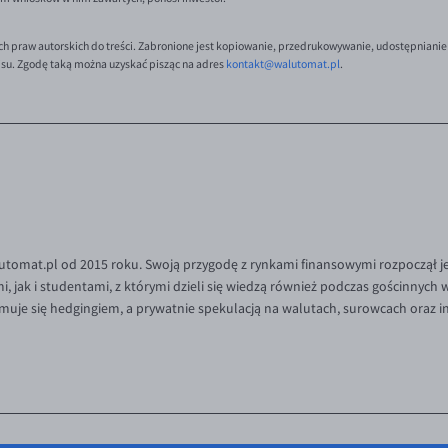
ch praw autorskich do treści. Zabronione jest kopiowanie, przedrukowywanie, udostępnianie
isu. Zgodę taką można uzyskać pisząc na adres
kontakt@walutomat.pl
.
tomat.pl od 2015 roku. Swoją przygodę z rynkami finansowymi rozpoczął je
 jak i studentami, z którymi dzieli się wiedzą również podczas gościnnych
muje się hedgingiem, a prywatnie spekulacją na walutach, surowcach oraz 