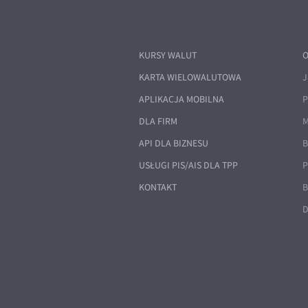
KURSY WALUT
O
KARTA WIELOWALUTOWA
J
APLIKACJA MOBILNA
P
DLA FIRM
M
API DLA BIZNESU
B
USŁUGI PIS/AIS DLA TPP
P
KONTAKT
B
D