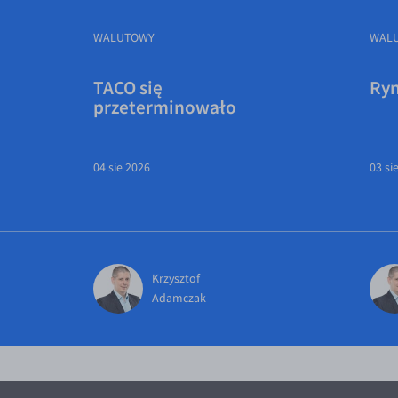
WALUTOWY
WAL
TACO się
Ryn
przeterminowało
04 sie 2026
03 si
Krzysztof
Adamczak