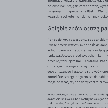
informacją korzystną. Rynek nie zakłada o
połowie roku stają się coraz bardziej wyra
związanych z napięciami na Bliskim Wschod
wszystkim od kolejnych danych makroekono
Gołębie znów ostrzą pa
Poniedziałkowa sesja upływa pod znakiem 
uwagę przede wszystkim na chińskie dane o
jedno z pierwszych spojrzeń na kondycję p
rynkowa. Jeszcze przed wybuchem konflikt
przez najważniejsze banki centralne. Późni
dłuższego utrzymywania wysokich stóp pro
geopolitycznego i przeceną surowców ener
kontekście szczególnego znaczenia nabier
mogą pokazać, czy bankierzy centralni rów
Przedstawione, w dystrybuowanych przez serwis rap
do nabycia lub zbycia albo powstrzymania się od dok
„rekomendacji" lub „doradztwa" w rozumieniu ustaw
podstawie komentarza, raportu lub z wykorzystani