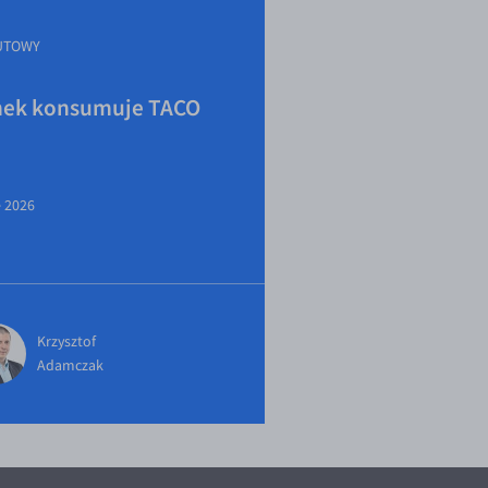
UTOWY
ek konsumuje TACO
e 2026
Krzysztof
Adamczak