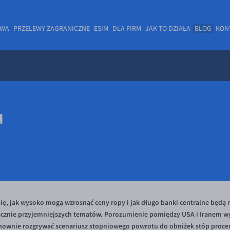
OWA
PRZELEWY ZAGRANICZNE
ESIM
DLA FIRM
JAK TO DZIAŁA
BLOG
KON
u
się, jak wysoko mogą wzrosnąć ceny ropy i jak długo banki centralne będą
nacznie przyjemniejszych tematów. Porozumienie pomiędzy USA i Iranem w
ownie rozgrywać scenariusz stopniowego powrotu do obniżek stóp procent