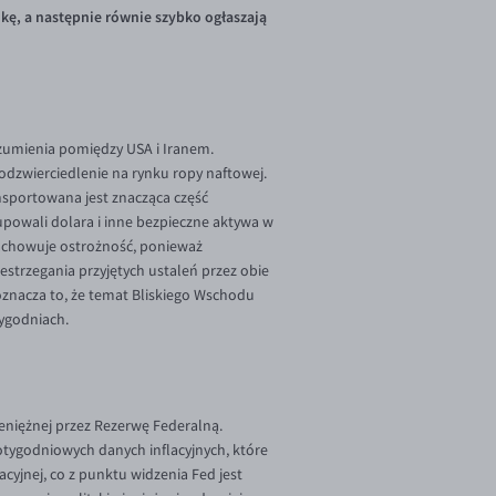
ikę, a następnie równie szybko ogłaszają
zumienia pomiędzy USA i Iranem.
odzwierciedlenie na rynku ropy naftowej.
nsportowana jest znacząca część
powali dolara i inne bezpieczne aktywa w
zachowuje ostrożność, ponieważ
estrzegania przyjętych ustaleń przez obie
oznacza to, że temat Bliskiego Wschodu
ygodniach.
ieniężnej przez Rezerwę Federalną.
tygodniowych danych inflacyjnych, które
yjnej, co z punktu widzenia Fed jest