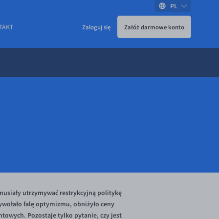
PL
TAKT
Zaloguj się
Załóż darmowe konto
 musiały utrzymywać restrykcyjną politykę
ywołało falę optymizmu, obniżyło ceny
owych. Pozostaje tylko pytanie, czy jest