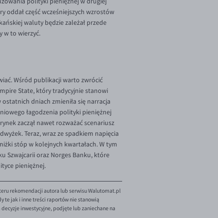
zowania polityki pieniężnej w drugiej
tóry oddał część wcześniejszych wzrostów
kańskiej waluty będzie zależał przede
 w to wierzyć.
iać. Wśród publikacji warto zwrócić
pire State, który tradycyjnie stanowi
ostatnich dniach zmieniła się narracja
niowego łagodzenia polityki pieniężnej
e rynek zaczął nawet rozważać scenariusz
dwyżek. Teraz, wraz ze spadkiem napięcia
iżki stóp w kolejnych kwartałach. W tym
u Szwajcarii oraz Norges Banku, które
ityce pieniężnej.
teru rekomendacji autora lub serwisu Walutomat.pl
te jak i inne treści raportów nie stanowią
decyzje inwestycyjne, podjęte lub zaniechane na