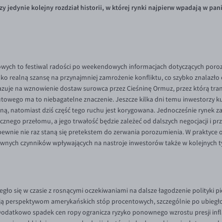
zy jedynie kolejny rozdział historii, w której rynki najpierw wpadają w pan
owych to festiwal radości po weekendowych informacjach dotyczących poro
ako realną szansę na przynajmniej zamrożenie konfliktu, co szybko znalazło 
zuje na wznowienie dostaw surowca przez Cieśninę Ormuz, przez którą tra
towego ma to niebagatelne znaczenie. Jeszcze kilka dni temu inwestorzy ku
zną, natomiast dziś część tego ruchu jest korygowana. Jednocześnie rynek 
znego przełomu, a jego trwałość będzie zależeć od dalszych negocjacji i prz
pewnie nie raz staną się pretekstem do zerwania porozumienia. W praktyce 
nych czynników wpływających na nastroje inwestorów także w kolejnych t
egło się w czasie z rosnącymi oczekiwaniami na dalsze łagodzenie polityki p
ją perspektywom amerykańskich stóp procentowych, szczególnie po ubiegło
odatkowo spadek cen ropy ogranicza ryzyko ponownego wzrostu presji inflac