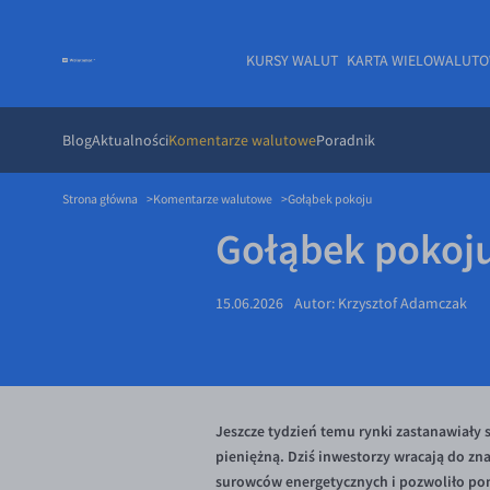
KURSY WALUT
KARTA WIELOWALUT
Blog
Aktualności
Komentarze walutowe
Poradnik
Strona główna
Komentarze walutowe
Gołąbek pokoju
Gołąbek pokoj
15.06.2026
Autor:
Krzysztof Adamczak
Jeszcze tydzień temu rynki zastanawiały 
pieniężną. Dziś inwestorzy wracają do z
surowców energetycznych i pozwoliło pon