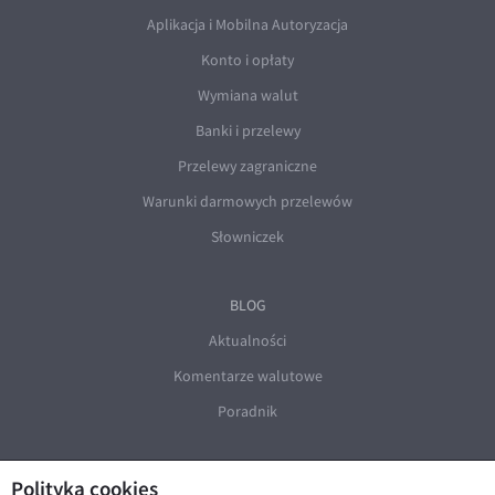
Aplikacja i Mobilna Autoryzacja
Konto i opłaty
Wymiana walut
Banki i przelewy
Przelewy zagraniczne
Warunki darmowych przelewów
Słowniczek
BLOG
Aktualności
Komentarze walutowe
Poradnik
Polityka cookies