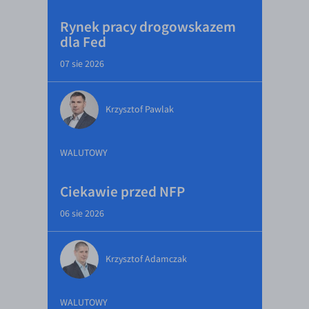
Rynek pracy drogowskazem
dla Fed
07 sie 2026
Krzysztof Pawlak
WALUTOWY
Ciekawie przed NFP
06 sie 2026
Krzysztof Adamczak
WALUTOWY