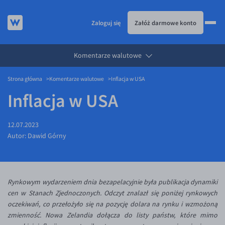
Zaloguj się
Załóż darmowe konto
Komentarze walutowe
KURSY WALUT
Strona główna
Komentarze walutowe
Inflacja w USA
KARTA WIELOWALUTOWA
Kursy walut
Inflacja w USA
PRZELEWY ZAGRANICZNE
EUR/PLN
Karta wielowalutowa
ESIM
USD/PLN
Visa Benefit
12.07.2023
DLA FIRM
CHF/PLN
Autor:
Dawid Górny
JAK TO DZIAŁA
GBP/PLN
Dla firm
BLOG
CZK/PLN
API dla biznesu
Jak to działa
Rynkowym wydarzeniem dnia bezapelacyjnie była publikacja dynamiki
DKK/PLN
Partnerstwa
Prowizje i rabaty
Blog
cen w Stanach Zjednoczonych. Odczyt znalazł się poniżej rynkowych
NOK/PLN
Walutomat Business
Metody płatności
Aktualności
oczekiwań, co przełożyło się na pozycję dolara na rynku i wzmożoną
zmienność. Nowa Zelandia dołącza do listy państw, które mimo
SEK/PLN
Program Afiliacyjny
Banki i przelewy
Komentarze walutowe