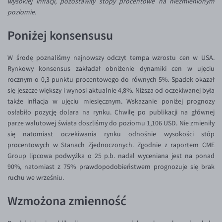
wysokiej inflacji, pozostawiły stopy procentowe na niezmienionym
Inne pary walutowe
Aplikacja mobilna
Poradnik
poziomie.
KONTAKT
Bezpieczeństwo
AUD/PLN
Poniżej konsensusu
Pomoc
Kontakt
BGN/PLN
PL
Dla mediów
CAD/PLN
Pomoc
W środę poznaliśmy najnowszy odczyt tempa wzrostu cen w USA.
Rynkowy konsensus zakładał obniżenie dynamiki cen w ujęciu
CNY/PLN
FAQ
rocznym o 0,3 punktu procentowego do równych 5%. Spadek okazał
HKD/PLN
Konto i opłaty
się jeszcze większy i wynosi aktualnie 4,8%. Niższa od oczekiwanej była
także inflacja w ujęciu miesięcznym. Wskazanie poniżej prognozy
HUF/PLN
Wymiana walut
osłabiło pozycję dolara na rynku. Chwilę po publikacji na głównej
ILS/PLN
Banki i przelewy
parze walutowej świata doszliśmy do poziomu 1,106 USD. Nie zmieniły
się natomiast oczekiwania rynku odnośnie wysokości stóp
JPY/PLN
Przelewy zagraniczne
procentowych w Stanach Zjednoczonych. Zgodnie z raportem CME
NZD/PLN
Słowniczek
Group lipcowa podwyżka o 25 p.b. nadal wyceniana jest na ponad
90%, natomiast z 75% prawdopodobieństwem prognozuje się brak
RON/PLN
ruchu we wrześniu.
SGD/PLN
Wzmożona zmienność
TRY/PLN
ZAR/PLN