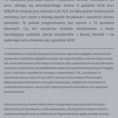
EUR/ILS
euro, złotego czy amerykańskiego dolara. O godzinie 14:30 kurs
NZD/PLN oscyluje przy wartości 2,50 PLN. Za kilka godzin kolejny bank
EUR/JPY
centralny, tym razem z Kanady, będzie decydował o wysokości kosztu
EUR/NZD
pieniądza. Tu jednak prognozowany jest wzrost o 25 punktów
bazowych. Czy ten scenariusz zostanie zrealizowany, a może
EUR/RON
Kanadyjczycy podzielą zdanie decydentów z Nowej Zelandii i nie
EUR/SGD
wykonają ruchu dowiemy się o godzinie 16:00.
EUR/TRY
Przedstawione, w dystrybuowanych przez serwis raportach, poglądy, oceny i wnioski
EUR/ZAR
są wyrazem osobistych poglądów autorów i nie mają charakteru rekomendacji autora
lub serwisu Walutomat.pl do nabycia lub zbycia albo powstrzymania się od dokonania
GBP/USD
transakcji w odniesieniu do jakichkolwiek walut lub papierów wartościowych. Poglądy
USD/CHF
te jak i inne treści raportów nie stanowią „rekomendacji" lub „doradztwa" w
rozumieniu ustawy z dnia 29 lipca 2005 o obrocie instrumentami finansowymi.
GBP/CHF
Wyłączną odpowiedzialność za decyzje inwestycyjne, podjęte lub zaniechane na
podstawie komentarza, raportu lub z wykorzystaniem wniosków w nim zawartych,
ponosi inwestor.
Autorzy serwisu są również właścicielem majątkowych praw autorskich do treści.
Zabronione jest kopiowanie, przedrukowywanie, udostępnianie osobom trzecim i
rozpowszechnianie treści w całości lub we fragmentach bez zgody autorów serwisu.