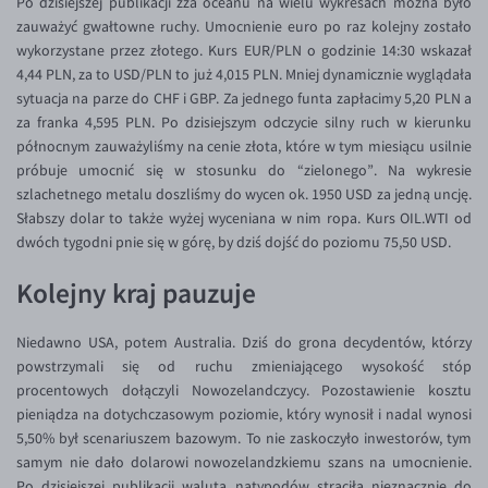
Po dzisiejszej publikacji zza oceanu na wielu wykresach można było
zauważyć gwałtowne ruchy. Umocnienie euro po raz kolejny zostało
EUR/USD
wykorzystane przez złotego. Kurs EUR/PLN o godzinie 14:30 wskazał
EUR/GBP
4,44 PLN, za to USD/PLN to już 4,015 PLN. Mniej dynamicznie wyglądała
sytuacja na parze do CHF i GBP. Za jednego funta zapłacimy 5,20 PLN a
EUR/CHF
za franka 4,595 PLN. Po dzisiejszym odczycie silny ruch w kierunku
EUR/CZK
północnym zauważyliśmy na cenie złota, które w tym miesiącu usilnie
próbuje umocnić się w stosunku do “zielonego”. Na wykresie
EUR/DKK
szlachetnego metalu doszliśmy do wycen ok. 1950 USD za jedną uncję.
EUR/NOK
Słabszy dolar to także wyżej wyceniana w nim ropa. Kurs OIL.WTI od
dwóch tygodni pnie się w górę, by dziś dojść do poziomu 75,50 USD.
EUR/SEK
EUR/AUD
Kolejny kraj pauzuje
EUR/BGN
Niedawno USA, potem Australia. Dziś do grona decydentów, którzy
EUR/CAD
powstrzymali się od ruchu zmieniającego wysokość stóp
procentowych dołączyli Nowozelandczycy. Pozostawienie kosztu
EUR/CNY
pieniądza na dotychczasowym poziomie, który wynosił i nadal wynosi
EUR/HKD
5,50% był scenariuszem bazowym. To nie zaskoczyło inwestorów, tym
samym nie dało dolarowi nowozelandzkiemu szans na umocnienie.
EUR/HUF
Po dzisiejszej publikacji waluta natypodów straciła nieznacznie do