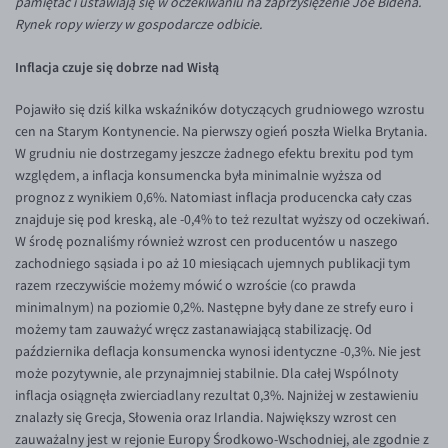
pamiętać i ustawiają się w oczekiwaniu na zaprzysiężenie Joe Bidena.
Inne pary walutowe
Aplikacja mobilna
Poradnik
Rynek ropy wierzy w gospodarcze odbicie.
KONTAKT
Bezpieczeństwo
AUD/PLN
Inflacja czuje się dobrze nad Wisłą
Pomoc
Kontakt
BGN/PLN
PL
Pojawiło się dziś kilka wskaźników dotyczących grudniowego wzrostu
Dla mediów
CAD/PLN
Pomoc
cen na Starym Kontynencie. Na pierwszy ogień poszła Wielka Brytania.
CNY/PLN
FAQ
W grudniu nie dostrzegamy jeszcze żadnego efektu brexitu pod tym
względem, a inflacja konsumencka była minimalnie wyższa od
HKD/PLN
Konto i opłaty
prognoz z wynikiem 0,6%. Natomiast inflacja producencka cały czas
HUF/PLN
Wymiana walut
znajduje się pod kreską, ale -0,4% to też rezultat wyższy od oczekiwań.
W środę poznaliśmy również wzrost cen producentów u naszego
ILS/PLN
Banki i przelewy
zachodniego sąsiada i po aż 10 miesiącach ujemnych publikacji tym
JPY/PLN
Przelewy zagraniczne
razem rzeczywiście możemy mówić o wzroście (co prawda
minimalnym) na poziomie 0,2%. Następne były dane ze strefy euro i
NZD/PLN
Słowniczek
możemy tam zauważyć wręcz zastanawiającą stabilizację. Od
RON/PLN
października deflacja konsumencka wynosi identyczne -0,3%. Nie jest
może pozytywnie, ale przynajmniej stabilnie. Dla całej Wspólnoty
SGD/PLN
inflacja osiągnęła zwierciadlany rezultat 0,3%. Najniżej w zestawieniu
TRY/PLN
znalazły się Grecja, Słowenia oraz Irlandia. Największy wzrost cen
zauważalny jest w rejonie Europy Środkowo-Wschodniej, ale zgodnie z
ZAR/PLN