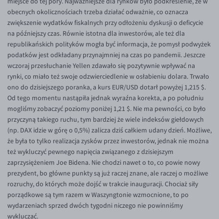
miejsce do tej pory. Najważniejsze dla rynków było podkreślenie, że w
EUR/ILS
obecnych okolicznościach trzeba działać odważnie, co oznacza
EUR/JPY
zwiększenie wydatków fiskalnych przy odłożeniu dyskusji o deficycie
na późniejszy czas. Równie istotna dla inwestorów, ale też dla
EUR/NZD
republikańskich polityków mogła być informacja, że pomysł podwyżek
EUR/RON
podatków jest odkładany przynajmniej na czas po pandemii. Jeszcze
wczoraj przesłuchanie Yellen zdawało się pozytywnie wpływać na
EUR/SGD
rynki, co miało też swoje odzwierciedlenie w osłabieniu dolara. Trwało
EUR/TRY
ono do dzisiejszego poranka, a kurs EUR/USD dotarł powyżej 1,215 $.
Od tego momentu nastąpiła jednak wyraźna korekta, a po południu
EUR/ZAR
mogliśmy zobaczyć poziomy poniżej 1,21 $. Nie ma pewności, co było
GBP/USD
przyczyną takiego ruchu, tym bardziej że wiele indeksów giełdowych
(np. DAX idzie w górę o 0,5%) zalicza dziś całkiem udany dzień. Możliwe,
USD/CHF
że była to tylko realizacja zysków przez inwestorów, jednak nie można
GBP/CHF
też wykluczyć pewnego napięcia związanego z dzisiejszym
zaprzysiężeniem Joe Bidena. Nie chodzi nawet o to, co powie nowy
prezydent, bo główne punkty są już raczej znane, ale raczej o możliwe
rozruchy, do których może dojść w trakcie inauguracji. Chociaż siły
porządkowe są tym razem w Waszyngtonie wzmocnione, to po
wydarzeniach sprzed dwóch tygodni niczego nie powinniśmy
wykluczać.