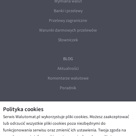
Wymiana walut
Banki i przelewy
Przelewy zagraniczne
Warunki darmowych przelewów
Słowniczek
BLOG
Aktualności
Komentarze walutowe
Poradnik
Polityka cookies
Serwis Walutomat.pl wykorzystuje pliki cookies. Możesz zaakceptować
lub odrzucić wszystkie pliki cookies poza niezbędnymi do
funkcjonowania serwisu oraz zmienić ich ustawienia. Twoja zgoda na
© Walutomat 2026
|
Regulaminy
|