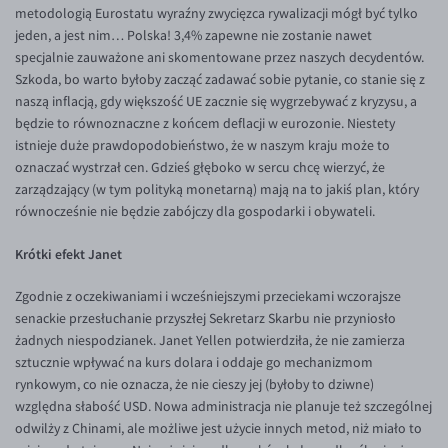
metodologią Eurostatu wyraźny zwycięzca rywalizacji mógł być tylko
EUR/USD
jeden, a jest nim… Polska! 3,4% zapewne nie zostanie nawet
specjalnie zauważone ani skomentowane przez naszych decydentów.
EUR/GBP
Szkoda, bo warto byłoby zacząć zadawać sobie pytanie, co stanie się z
EUR/CHF
naszą inflacją, gdy większość UE zacznie się wygrzebywać z kryzysu, a
będzie to równoznaczne z końcem deflacji w eurozonie. Niestety
EUR/CZK
istnieje duże prawdopodobieństwo, że w naszym kraju może to
EUR/DKK
oznaczać wystrzał cen. Gdzieś głęboko w sercu chcę wierzyć, że
zarządzający (w tym polityką monetarną) mają na to jakiś plan, który
EUR/NOK
równocześnie nie będzie zabójczy dla gospodarki i obywateli.
EUR/SEK
Krótki efekt Janet
EUR/AUD
EUR/BGN
Zgodnie z oczekiwaniami i wcześniejszymi przeciekami wczorajsze
senackie przesłuchanie przyszłej Sekretarz Skarbu nie przyniosło
EUR/CAD
żadnych niespodzianek. Janet Yellen potwierdziła, że nie zamierza
EUR/CNY
sztucznie wpływać na kurs dolara i oddaje go mechanizmom
rynkowym, co nie oznacza, że nie cieszy jej (byłoby to dziwne)
EUR/HKD
względna słabość USD. Nowa administracja nie planuje też szczególnej
EUR/HUF
odwilży z Chinami, ale możliwe jest użycie innych metod, niż miało to