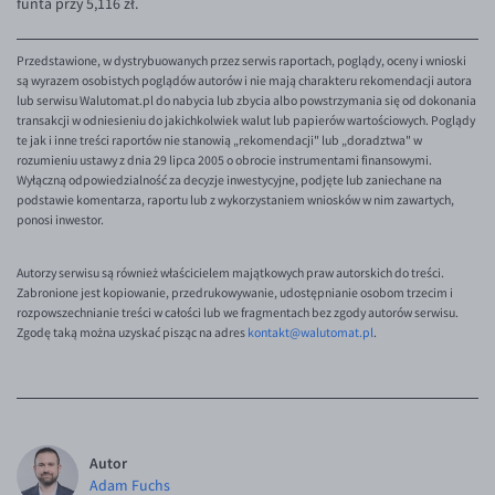
funta przy 5,116 zł.
Przedstawione, w dystrybuowanych przez serwis raportach, poglądy, oceny i wnioski
są wyrazem osobistych poglądów autorów i nie mają charakteru rekomendacji autora
lub serwisu Walutomat.pl do nabycia lub zbycia albo powstrzymania się od dokonania
transakcji w odniesieniu do jakichkolwiek walut lub papierów wartościowych. Poglądy
te jak i inne treści raportów nie stanowią „rekomendacji" lub „doradztwa" w
rozumieniu ustawy z dnia 29 lipca 2005 o obrocie instrumentami finansowymi.
Wyłączną odpowiedzialność za decyzje inwestycyjne, podjęte lub zaniechane na
podstawie komentarza, raportu lub z wykorzystaniem wniosków w nim zawartych,
ponosi inwestor.
Autorzy serwisu są również właścicielem majątkowych praw autorskich do treści.
Zabronione jest kopiowanie, przedrukowywanie, udostępnianie osobom trzecim i
rozpowszechnianie treści w całości lub we fragmentach bez zgody autorów serwisu.
Zgodę taką można uzyskać pisząc na adres
kontakt@walutomat.pl
.
Autor
Adam Fuchs