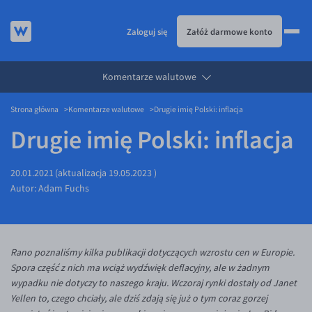
Zaloguj się
Załóż darmowe konto
Komentarze walutowe
KURSY WALUT
Strona główna
Komentarze walutowe
Drugie imię Polski: inflacja
KARTA WIELOWALUTOWA
Kursy walut
Drugie imię Polski: inflacja
PRZELEWY ZAGRANICZNE
EUR/PLN
Karta wielowalutowa
ESIM
USD/PLN
Visa Benefit
20.01.2021
(aktualizacja
19.05.2023
)
DLA FIRM
CHF/PLN
Autor:
Adam Fuchs
JAK TO DZIAŁA
GBP/PLN
Dla firm
BLOG
CZK/PLN
API dla biznesu
Jak to działa
Rano poznaliśmy kilka publikacji dotyczących wzrostu cen w Europie.
DKK/PLN
Partnerstwa
Prowizje i rabaty
Blog
Spora część z nich ma wciąż wydźwięk deflacyjny, ale w żadnym
NOK/PLN
Walutomat Business
Metody płatności
Aktualności
wypadku nie dotyczy to naszego kraju. Wczoraj rynki dostały od Janet
Yellen to, czego chciały, ale dziś zdają się już o tym coraz gorzej
SEK/PLN
Program Afiliacyjny
Banki i przelewy
Komentarze walutowe