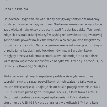
Ropa nie zwalnia
Od początku tygodnia niewzruszony pozytywny sentyment możemy
dostrzec na wycenie ropy naftowej. Niedawno zmniejszenie wydobycia
zapowiedział największy producent, czyli Arabia Saudyjska. Ten rynek
zdaje się też najbardziej wierzyć w szybką rekonwalescencję światowej
gospodarki, powrót na ścieżkę wzrostu, a co za tym idzie zwiększony
popyt na czarne złoto. Na razie ignorowane są informacje o możliwym
przedłużaniu i zacieśnianiu lockdownów (np. w Europie), które
mogłyby przeczyć takiemu scenariuszowi. Niemniej środa to dalsze
wzrosty na większości indeksów. Za baryłkę WTI trzeba już płacić 53,5 $
(+1%), a za Brent 56,3 $ (+0,7%).
Złoty bez wewnętrznych impulsów poddaje się wydarzeniom na
szerokim rynku, a raczej pozycji konkretnych walut na takowym w
trakcie dzisiejszej sesji. Znajduje się on blisko pozycji otwarcia z EUR i
CHF. Kurs euro przed godz. 15 wynosi 4,532 zł, a kurs franka 4,205 zł.
Natomiast zgodnie z rynkowymi wydarzeniami PLN słabnie w
stosunku do USD i GBP. Kurs dolara jest w okolicach 3,744 zł, a kurs