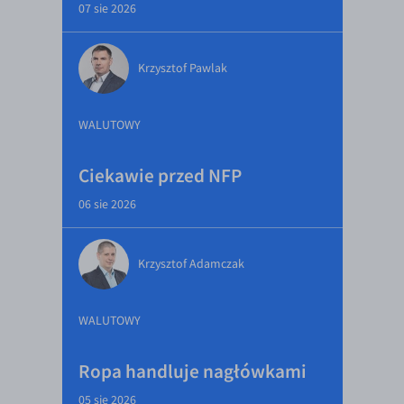
07 sie 2026
Krzysztof Pawlak
WALUTOWY
Ciekawie przed NFP
06 sie 2026
Krzysztof Adamczak
WALUTOWY
Ropa handluje nagłówkami
05 sie 2026