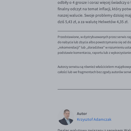
odbiły o 4 grosze i coraz więcej świadczy
finalny odczyt na temat inflacji, który pot
naszej walucie. Swoje problemy dzisiaj maj
dziś 5,43 zł, a za walutę Helwetów 4,35 zł.
Przedstawione, w dystrybuowanych przez serwis rap
do nabycia lub zbycia albo powstrzymania się od dok
„rekomendacji" lub „doradztwa" w rozumieniu ustaw
podstawie komentarza, raportu lub z wykorzystani
Autorzy serwisu są również właścicielem majątkowy
całości lub we fragmentach bez zgody autorów serw
Autor
Krzysztof Adamczak
Dealer walutowy związany z serwisem Walu