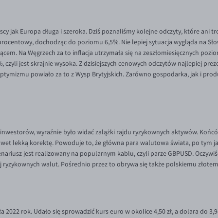
yscy jak Europa długa i szeroka. Dziś poznaliśmy kolejne odczyty, które ani
procentowy, dochodząc do poziomu 6,5%. Nie lepiej sytuacja wygląda na Słowa
cem. Na Węgrzech za to inflacja utrzymała się na zeszłomiesięcznych pozi
 czyli jest skrajnie wysoka. Z dzisiejszych cenowych odczytów najlepiej prez
 optymizmu powiało za to z Wysp Brytyjskich. Zarówno gospodarka, jak i prod
inwestorów, wyraźnie było widać zalążki rajdu ryzykownych aktywów. Końcó
nawet lekką korektę. Powoduje to, że główna para walutowa świata, po tym ja
ariusz jest realizowany na popularnym kablu, czyli parze GBPUSD. Oczywiści
j ryzykownych walut. Pośrednio przez to obrywa się także polskiemu złotem
2022 rok. Udało się sprowadzić kurs euro w okolice 4,50 zł, a dolara do 3,9