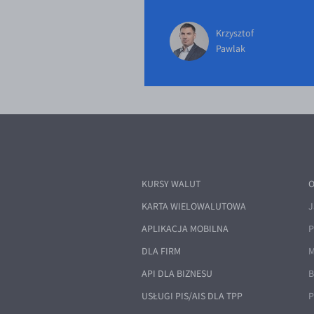
Krzysztof
Pawlak
KURSY WALUT
O
KARTA WIELOWALUTOWA
J
APLIKACJA MOBILNA
P
DLA FIRM
M
API DLA BIZNESU
B
USŁUGI PIS/AIS DLA TPP
P