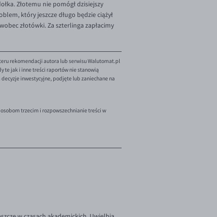
dołka. Złotemu nie pomógł dzisiejszy
roblem, który jeszcze długo będzie ciążył
 wobec złotówki. Za szterlinga zapłacimy
teru rekomendacji autora lub serwisu Walutomat.pl
te jak i inne treści raportów nie stanowią
decyzje inwestycyjne, podjęte lub zaniechane na
 osobom trzecim i rozpowszechnianie treści w
szcze w czasach akademickich. Uwielbia