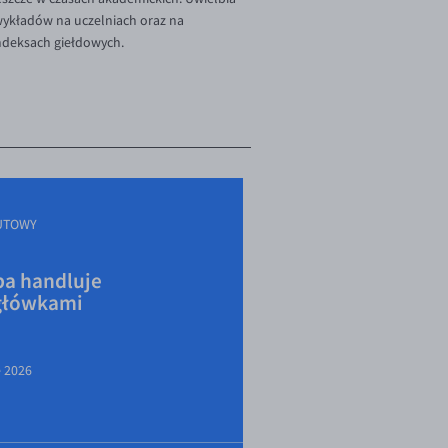
 wykładów na uczelniach oraz na
indeksach giełdowych.
UTOWY
a handluje
główkami
e 2026