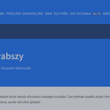
OWA
PRZELEWY ZAGRANICZNE
ESIM
DLA FIRM
JAK TO DZIAŁA
BLOG
KON
łabszy
r:
Krzysztof Adamczak
będzie dużo lepszy dla walut naszego koszyka. Czar jednak szybko prysł i k
owana, wcale nie chce spadać.