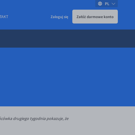
PL
TAKT
Zaloguj się
Załóż darmowe konto
ońcówka drugiego tygodnia pokazuje, że