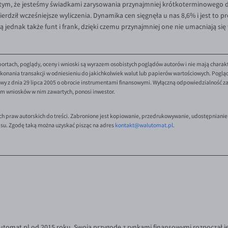
 o tym, że jesteśmy świadkami zarysowania przynajmniej krótkoterminowego 
wierdził wcześniejsze wyliczenia. Dynamika cen sięgnęła u nas 8,6% i jest to p
ą jednak także funt i frank, dzięki czemu przynajmniej one nie umacniają się
ortach, poglądy, oceny i wnioski są wyrazem osobistych poglądów autorów i nie mają charak
onania transakcji w odniesieniu do jakichkolwiek walut lub papierów wartościowych. Poglądy 
y z dnia 29 lipca 2005 o obrocie instrumentami finansowymi. Wyłączną odpowiedzialność za 
em wniosków w nim zawartych, ponosi inwestor.
ch praw autorskich do treści. Zabronione jest kopiowanie, przedrukowywanie, udostępnianie
isu. Zgodę taką można uzyskać pisząc na adres
kontakt@walutomat.pl
.
tomat.pl od 2015 roku. Swoją przygodę z rynkami finansowymi rozpoczął je