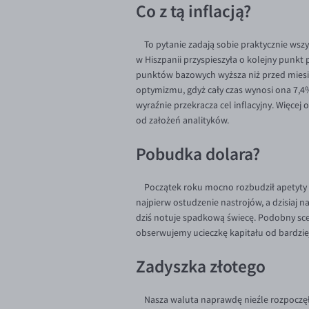
Co z tą inflacją?
To pytanie zadają sobie praktycznie wsz
w Hiszpanii przyspieszyła o kolejny punkt 
punktów bazowych wyższa niż przed miesią
optymizmu, gdyż cały czas wynosi ona 7,4%,
wyraźnie przekracza cel inflacyjny. Więcej
od założeń analityków.
Pobudka dolara?
Początek roku mocno rozbudził apetyty 
najpierw ostudzenie nastrojów, a dzisiaj 
dziś notuje spadkową świecę. Podobny scen
obserwujemy ucieczkę kapitału od bardzie
Zadyszka złotego
Nasza waluta naprawdę nieźle rozpoczęła 