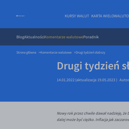
KURSY WALUT
KARTA WIELOWALUT
Blog
Aktualności
Komentarze walutowe
Poradnik
Strona główna
Komentarze walutowe
Drugi tydzień słabszy
Drugi tydzień s
14.01.2022
(aktualizacja
19.05.2023
)
Auto
Nowy rok przez chwile dawał nadzieję, że 
dalej może być ciężko. Inflacja jak zaczar