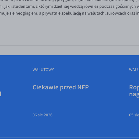
 jak i studentami, z którymi dzieli się wiedzą również podczas gościnnych
muje się hedgingiem, a prywatnie spekulacją na walutach, surowcach oraz 
WALUTOWY
WAL
Ciekawie przed NFP
Rop
d
na
06 sie 2026
05 si