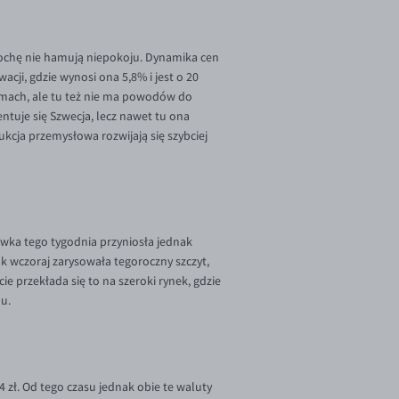
 trochę nie hamują niepokoju. Dynamika cen
cji, gdzie wynosi ona 5,8% i jest o 20
omach, ale tu też nie ma powodów do
entuje się Szwecja, lecz nawet tu ona
ukcja przemysłowa rozwijają się szybciej
wka tego tygodnia przyniosła jednak
k wczoraj zarysowała tegoroczny szczyt,
e przekłada się to na szeroki rynek, gdzie
u.
4 zł. Od tego czasu jednak obie te waluty