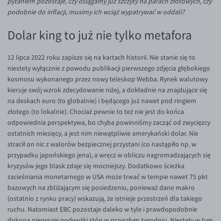
pytaniem pozostaje, czy osiągamy już szczyty na parach złotowych, czy
Inne pary walutowe
Aplikacja mobilna
Poradnik
podobnie do inflacji, musimy ich wciąż wypatrywać w oddali?
KONTAKT
Bezpieczeństwo
AUD/PLN
Dolar king to już nie tylko metafora
Pomoc
Kontakt
BGN/PLN
PL
Dla mediów
CAD/PLN
Pomoc
12 lipca 2022 roku zapisze się na kartach historii. Nie stanie się to
niestety wyłącznie z powodu publikacji pierwszego zdjęcia głębokiego
CNY/PLN
FAQ
kosmosu wykonanego przez nowy teleskop Webba. Rynek walutowy
HKD/PLN
Konto i opłaty
kieruje swój wzrok zdecydowanie niżej, a dokładnie na znajdujące się
na deskach euro (to globalnie) i będącego już nawet pod ringiem
HUF/PLN
Wymiana walut
złotego (to lokalnie). Chociaż pewnie to też nie jest do końca
ILS/PLN
Banki i przelewy
odpowiednia perspektywa, bo chyba powinniśmy zacząć od zwycięzcy
ostatnich miesięcy, a jest nim niewątpliwie amerykański dolar. Nie
JPY/PLN
Przelewy zagraniczne
stracił on nic z walorów bezpiecznej przystani (co nastąpiło np. w
NZD/PLN
Słowniczek
przypadku japońskiego jena), a wręcz w obliczu nagromadzających się
kryzysów jego blask zdaje się mocniejszy. Dodatkowo ścieżka
RON/PLN
zacieśniania monetarnego w USA może trwać w tempie nawet 75 pkt
SGD/PLN
bazowych na zbliżającym się posiedzeniu, ponieważ dane makro
(ostatnio z rynku pracy) wskazują, że istnieje przestrzeń dla takiego
TRY/PLN
ruchu. Natomiast EBC pozostaje daleko w tyle i prawdopodobnie
ZAR/PLN
dokona pierwszej podwyżki stóp w przyszłym tygodniu. Niestety w tym