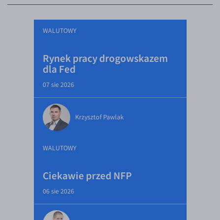
WALUTOWY
Rynek pracy drogowskazem
dla Fed
07 sie 2026
Krzysztof Pawlak
WALUTOWY
Ciekawie przed NFP
06 sie 2026