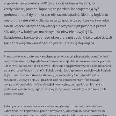
wypowiedziom prezesa NBP (to już indywidualny wybór), to
kredytobiorcy powinni łapać się za portfele, bo stopy mają być
podnoszone, aż dynamika cen nie zacznie spadać. Niestety będzie to
miało opłakane skutki dla wzrostu gospodarczego, który w tym roku
ma się jeszcze utrzymać na więcej niż przyzwoitym poziomie prawie
5%, ale już w kolejnym może wynieść niewiele powyżej 1%.
Świadomość bardzo trudnego okresu dla gospodarki jako całości, czyli
tak naprawdę dla większości obywateli, staje się dojmująca.
Przedstawione, w dystrybuowanych przez serwis raportach, poglądy, oceny i wnioski
są wyrazem osobistych poglądów autorów i nie mają charakteru rekomendacji autora
lub serwisu Walutomat.pl do nabycia lub zbycia albo powstrzymania się od dokonania
transakcji w odniesieniu do jakichkolwiek walut lub papierów wartościowych. Poglądy
te jak i inne treści raportów nie stanowią „rekomendacji" lub „doradztwa" w
rozumieniu ustawy z dnia 29 lipca 2005 o obrocie instrumentami finansowymi.
Wyłączną odpowiedzialność za decyzje inwestycyjne, podjęte lub zaniechane na
podstawie komentarza, raportu lub z wykorzystaniem wniosków w nim zawartych,
ponosi inwestor.
Autorzy serwisu są również właścicielem majątkowych praw autorskich do treści.
Zabronione jest kopiowanie, przedrukowywanie, udostępnianie osobom trzecim i
rozpowszechnianie treści w całości lub we fragmentach bez zgody autorów serwisu.