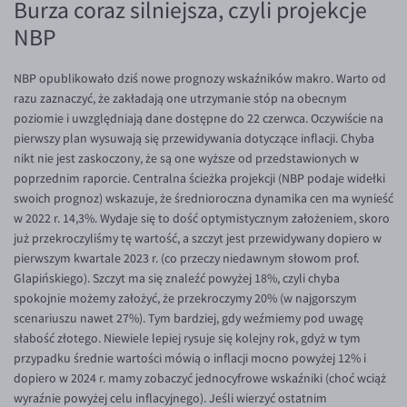
Burza coraz silniejsza, czyli projekcje
NBP
NBP opublikowało dziś nowe prognozy wskaźników makro. Warto od
razu zaznaczyć, że zakładają one utrzymanie stóp na obecnym
poziomie i uwzględniają dane dostępne do 22 czerwca. Oczywiście na
pierwszy plan wysuwają się przewidywania dotyczące inflacji. Chyba
nikt nie jest zaskoczony, że są one wyższe od przedstawionych w
poprzednim raporcie. Centralna ścieżka projekcji (NBP podaje widełki
swoich prognoz) wskazuje, że średnioroczna dynamika cen ma wynieść
w 2022 r. 14,3%. Wydaje się to dość optymistycznym założeniem, skoro
już przekroczyliśmy tę wartość, a szczyt jest przewidywany dopiero w
pierwszym kwartale 2023 r. (co przeczy niedawnym słowom prof.
Glapińskiego). Szczyt ma się znaleźć powyżej 18%, czyli chyba
spokojnie możemy założyć, że przekroczymy 20% (w najgorszym
scenariuszu nawet 27%). Tym bardziej, gdy weźmiemy pod uwagę
słabość złotego. Niewiele lepiej rysuje się kolejny rok, gdyż w tym
przypadku średnie wartości mówią o inflacji mocno powyżej 12% i
dopiero w 2024 r. mamy zobaczyć jednocyfrowe wskaźniki (choć wciąż
wyraźnie powyżej celu inflacyjnego). Jeśli wierzyć ostatnim