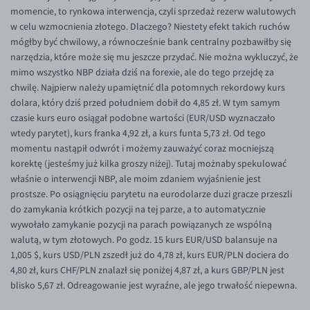
EUR/ILS
momencie, to rynkowa interwencja, czyli sprzedaż rezerw walutowych
w celu wzmocnienia złotego. Dlaczego? Niestety efekt takich ruchów
EUR/JPY
mógłby być chwilowy, a równocześnie bank centralny pozbawiłby się
EUR/NZD
narzędzia, które może się mu jeszcze przydać. Nie można wykluczyć, że
mimo wszystko NBP działa dziś na forexie, ale do tego przejdę za
EUR/RON
chwilę. Najpierw należy upamiętnić dla potomnych rekordowy kurs
EUR/SGD
dolara, który dziś przed południem dobił do 4,85 zł. W tym samym
czasie kurs euro osiągał podobne wartości (EUR/USD wyznaczało
EUR/TRY
wtedy parytet), kurs franka 4,92 zł, a kurs funta 5,73 zł. Od tego
EUR/ZAR
momentu nastąpił odwrót i możemy zauważyć coraz mocniejszą
korektę (jesteśmy już kilka groszy niżej). Tutaj możnaby spekulować
GBP/USD
właśnie o interwencji NBP, ale moim zdaniem wyjaśnienie jest
USD/CHF
prostsze. Po osiągnięciu parytetu na eurodolarze duzi gracze przeszli
do zamykania krótkich pozycji na tej parze, a to automatycznie
GBP/CHF
wywołało zamykanie pozycji na parach powiązanych ze wspólną
walutą, w tym złotowych. Po godz. 15 kurs EUR/USD balansuje na
1,005 $, kurs USD/PLN zszedł już do 4,78 zł, kurs EUR/PLN dociera do
4,80 zł, kurs CHF/PLN znalazł się poniżej 4,87 zł, a kurs GBP/PLN jest
blisko 5,67 zł. Odreagowanie jest wyraźne, ale jego trwałość niepewna.