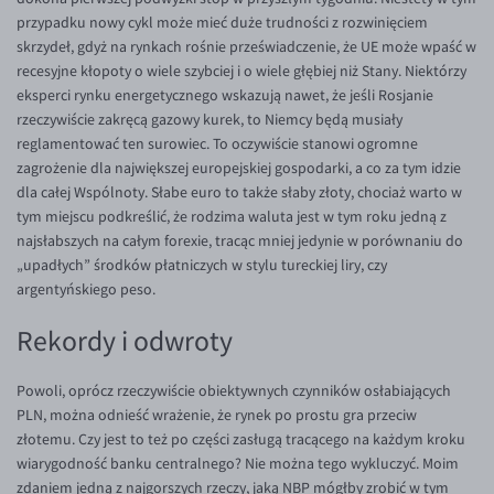
przypadku nowy cykl może mieć duże trudności z rozwinięciem
EUR/USD
skrzydeł, gdyż na rynkach rośnie przeświadczenie, że UE może wpaść w
EUR/GBP
recesyjne kłopoty o wiele szybciej i o wiele głębiej niż Stany. Niektórzy
eksperci rynku energetycznego wskazują nawet, że jeśli Rosjanie
EUR/CHF
rzeczywiście zakręcą gazowy kurek, to Niemcy będą musiały
EUR/CZK
reglamentować ten surowiec. To oczywiście stanowi ogromne
zagrożenie dla największej europejskiej gospodarki, a co za tym idzie
EUR/DKK
dla całej Wspólnoty. Słabe euro to także słaby złoty, chociaż warto w
EUR/NOK
tym miejscu podkreślić, że rodzima waluta jest w tym roku jedną z
najsłabszych na całym forexie, tracąc mniej jedynie w porównaniu do
EUR/SEK
„upadłych” środków płatniczych w stylu tureckiej liry, czy
EUR/AUD
argentyńskiego peso.
EUR/BGN
Rekordy i odwroty
EUR/CAD
Powoli, oprócz rzeczywiście obiektywnych czynników osłabiających
EUR/CNY
PLN, można odnieść wrażenie, że rynek po prostu gra przeciw
EUR/HKD
złotemu. Czy jest to też po części zasługą tracącego na każdym kroku
wiarygodność banku centralnego? Nie można tego wykluczyć. Moim
EUR/HUF
zdaniem jedną z najgorszych rzeczy, jaką NBP mógłby zrobić w tym