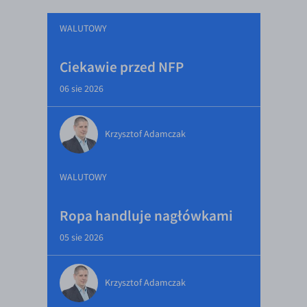
WALUTOWY
Ciekawie przed NFP
06 sie 2026
Krzysztof Adamczak
WALUTOWY
Ropa handluje nagłówkami
05 sie 2026
Krzysztof Adamczak