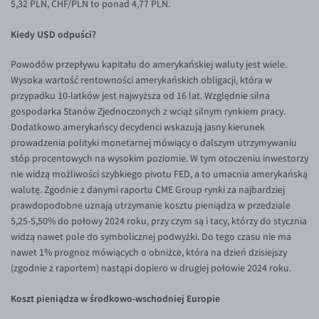
5,32 PLN, CHF/PLN to ponad 4,77 PLN.
EUR/USD
Kiedy USD odpuści?
EUR/GBP
Powodów przepływu kapitału do amerykańskiej waluty jest wiele.
EUR/CHF
Wysoka wartość rentowności amerykańskich obligacji, która w
EUR/CZK
przypadku 10-latków jest najwyższa od 16 lat. Względnie silna
gospodarka Stanów Zjednoczonych z wciąż silnym rynkiem pracy.
EUR/DKK
Dodatkowo amerykańscy decydenci wskazują jasny kierunek
EUR/NOK
prowadzenia polityki monetarnej mówiący o dalszym utrzymywaniu
stóp procentowych na wysokim poziomie. W tym otoczeniu inwestorzy
EUR/SEK
nie widzą możliwości szybkiego pivotu FED, a to umacnia amerykańską
EUR/AUD
walutę. Zgodnie z danymi raportu CME Group rynki za najbardziej
prawdopodobne uznają utrzymanie kosztu pieniądza w przedziale
EUR/BGN
5,25-5,50% do połowy 2024 roku, przy czym są i tacy, którzy do stycznia
EUR/CAD
widzą nawet pole do symbolicznej podwyżki. Do tego czasu nie ma
nawet 1% prognoz mówiących o obniżce, która na dzień dzisiejszy
EUR/CNY
(zgodnie z raportem) nastąpi dopiero w drugiej połowie 2024 roku.
EUR/HKD
Koszt pieniądza w środkowo-wschodniej Europie
EUR/HUF