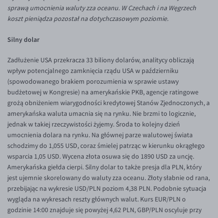
Inne pary walutowe
Aplikacja mobilna
Poradnik
sprawą umocnienia waluty zza oceanu. W Czechach i na Węgrzech
koszt pieniądza pozostał na dotychczasowym poziomie.
KONTAKT
Bezpieczeństwo
AUD/PLN
Silny dolar
Pomoc
Kontakt
BGN/PLN
PL
Dla mediów
CAD/PLN
Pomoc
Zadłużenie USA przekracza 33 biliony dolarów, analitycy obliczają
wpływ potencjalnego zamknięcia rządu USA w październiku
CNY/PLN
FAQ
(spowodowanego brakiem porozumienia w sprawie ustawy
HKD/PLN
Konto i opłaty
budżetowej w Kongresie) na amerykańskie PKB, agencje ratingowe
grożą obniżeniem wiarygodności kredytowej Stanów Zjednoczonych, a
HUF/PLN
Wymiana walut
amerykańska waluta umacnia się na rynku. Nie brzmi to logicznie,
ILS/PLN
Banki i przelewy
jednak w takiej rzeczywistości żyjemy. Środa to kolejny dzień
umocnienia dolara na rynku. Na głównej parze walutowej świata
JPY/PLN
Przelewy zagraniczne
schodzimy do 1,055 USD, coraz śmielej patrząc w kierunku okrągłego
NZD/PLN
Słowniczek
wsparcia 1,05 USD. Wycena złota osuwa się do 1890 USD za uncję.
Amerykańska giełda cierpi. Silny dolar to także presja dla PLN, który
RON/PLN
jest ujemnie skorelowany do waluty zza oceanu. Złoty słabnie od rana,
SGD/PLN
przebijając na wykresie USD/PLN poziom 4,38 PLN. Podobnie sytuacja
wygląda na wykresach reszty głównych walut. Kurs EUR/PLN o
TRY/PLN
godzinie 14:00 znajduje się powyżej 4,62 PLN, GBP/PLN oscyluje przy
ZAR/PLN