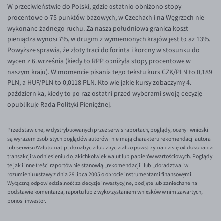
EUR/ILS
W przeciwieństwie do Polski, gdzie ostatnio obniżono stopy
procentowe o 75 punktów bazowych, w Czechach i na Węgrzech nie
EUR/JPY
wykonano żadnego ruchu. Za naszą południową granicą koszt
EUR/NZD
pieniądza wynosi 7%, w drugim z wymienionych krajów jest to aż 13%.
Powyższe sprawia, że złoty traci do forinta i korony w stosunku do
EUR/RON
wycen z 6. września (kiedy to RPP obniżyła stopy procentowe w
EUR/SGD
naszym kraju). W momencie pisania tego tekstu kurs CZK/PLN to 0,189
PLN, a HUF/PLN to 0,0118 PLN. Kto wie jakie kursy zobaczymy 4.
EUR/TRY
października, kiedy to po raz ostatni przed wyborami swoją decyzję
EUR/ZAR
opublikuje Rada Polityki Pieniężnej.
GBP/USD
Przedstawione, w dystrybuowanych przez serwis raportach, poglądy, oceny i wnioski
USD/CHF
są wyrazem osobistych poglądów autorów i nie mają charakteru rekomendacji autora
lub serwisu Walutomat.pl do nabycia lub zbycia albo powstrzymania się od dokonania
GBP/CHF
transakcji w odniesieniu do jakichkolwiek walut lub papierów wartościowych. Poglądy
te jak i inne treści raportów nie stanowią „rekomendacji" lub „doradztwa" w
rozumieniu ustawy z dnia 29 lipca 2005 o obrocie instrumentami finansowymi.
Wyłączną odpowiedzialność za decyzje inwestycyjne, podjęte lub zaniechane na
podstawie komentarza, raportu lub z wykorzystaniem wniosków w nim zawartych,
ponosi inwestor.