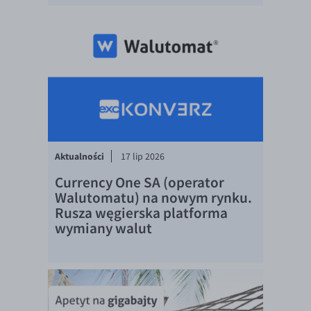
EUR/ILS
EUR/JPY
EUR/NZD
EUR/RON
EUR/SGD
EUR/TRY
EUR/ZAR
Aktualności
17 lip 2026
GBP/USD
Currency One SA (operator
USD/CHF
Walutomatu) na nowym rynku.
Rusza węgierska platforma
GBP/CHF
wymiany walut