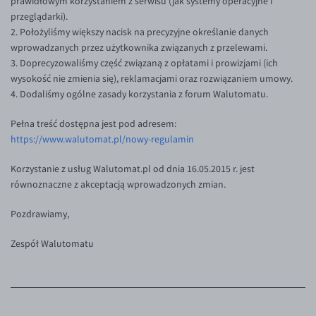
prawidłowym korzystaniem z serwisu (jak systemy operacyjne i
Inne pary walutowe
Aplikacja mobilna
Poradnik
przeglądarki).
2. Położyliśmy większy nacisk na precyzyjne określanie danych
KONTAKT
Bezpieczeństwo
AUD/PLN
wprowadzanych przez użytkownika związanych z przelewami.
Pomoc
Kontakt
BGN/PLN
PL
3. Doprecyzowaliśmy część związaną z opłatami i prowizjami (ich
wysokość nie zmienia się), reklamacjami oraz rozwiązaniem umowy.
Dla mediów
CAD/PLN
Pomoc
4. Dodaliśmy ogólne zasady korzystania z forum Walutomatu.
CNY/PLN
FAQ
Pełna treść dostępna jest pod adresem:
HKD/PLN
Konto i opłaty
https://www.walutomat.pl/nowy-regulamin
HUF/PLN
Wymiana walut
Korzystanie z usług Walutomat.pl od dnia 16.05.2015 r. jest
ILS/PLN
Banki i przelewy
równoznaczne z akceptacją wprowadzonych zmian.
JPY/PLN
Przelewy zagraniczne
Pozdrawiamy,
NZD/PLN
Słowniczek
Zespół Walutomatu
RON/PLN
SGD/PLN
TRY/PLN
ZAR/PLN