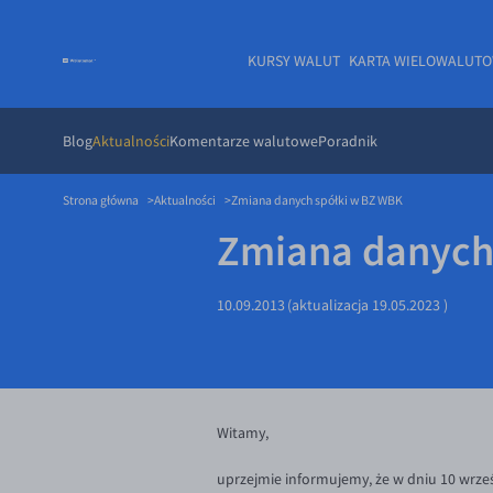
KURSY WALUT
KARTA WIELOWALUT
Blog
Aktualności
Komentarze walutowe
Poradnik
Strona główna
Aktualności
Zmiana danych spółki w BZ WBK
Zmiana danych
10.09.2013
(aktualizacja
19.05.2023
)
Witamy,
uprzejmie informujemy, że w dniu 10 wrz