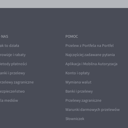
 NAS
POMOC
ak to działa
Przelew z Portfela na Portfel
rowizje i rabaty
Najczęściej zadawane pytania
etody płatności
Aplikacja i Mobilna Autoryzacja
anki i przelewy
Konto i opłaty
rzelewy zagraniczne
Wymiana walut
ezpieczeństwo
Banki i przelewy
la mediów
Przelewy zagraniczne
Warunki darmowych przelewów
Słowniczek