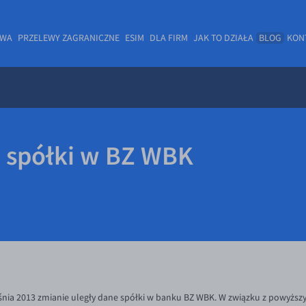
OWA
PRZELEWY ZAGRANICZNE
ESIM
DLA FIRM
JAK TO DZIAŁA
BLOG
KON
 spółki w BZ WBK
eśnia 2013 zmianie uległy dane spółki w banku BZ WBK. W związku z powyż