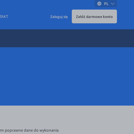
PL
TAKT
Zaloguj się
Załóż darmowe konto
szym poprawne dane do wykonania