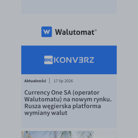
EUR/USD
EUR/GBP
EUR/CHF
EUR/CZK
EUR/DKK
EUR/NOK
EUR/SEK
EUR/AUD
Aktualności
17 lip 2026
EUR/BGN
Currency One SA (operator
Walutomatu) na nowym rynku.
EUR/CAD
Rusza węgierska platforma
EUR/CNY
wymiany walut
EUR/HKD
EUR/HUF