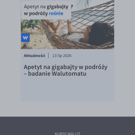
EUR/ILS
EUR/JPY
EUR/NZD
EUR/RON
EUR/SGD
EUR/TRY
Aktualności
13 lip 2026
EUR/ZAR
Apetyt na gigabajty w podróży
– badanie Walutomatu
GBP/USD
USD/CHF
GBP/CHF
KURSY WALUT