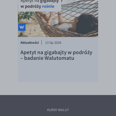
EUR/ILS
EUR/JPY
EUR/NZD
EUR/RON
EUR/SGD
Aktualności
13 lip 2026
EUR/TRY
Apetyt na gigabajty w podróży
EUR/ZAR
– badanie Walutomatu
GBP/USD
USD/CHF
GBP/CHF
KURSY WALUT