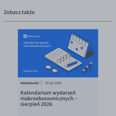
Inne pary walutowe
Aplikacja mobilna
Poradnik
Zobacz także
KONTAKT
Bezpieczeństwo
AUD/PLN
Pomoc
Kontakt
BGN/PLN
PL
Dla mediów
CAD/PLN
Pomoc
CNY/PLN
FAQ
HKD/PLN
Konto i opłaty
HUF/PLN
Wymiana walut
ILS/PLN
Banki i przelewy
JPY/PLN
Przelewy zagraniczne
NZD/PLN
Słowniczek
Aktualności
30 lip 2026
RON/PLN
Kalendarium wydarzeń
makroekonomicznych –
SGD/PLN
sierpień 2026
TRY/PLN
ZAR/PLN