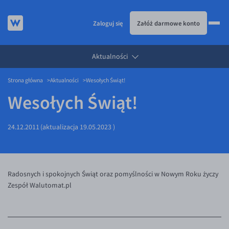
Zaloguj się
Załóż darmowe konto
Aktualności
KURSY WALUT
Strona główna
Aktualności
Wesołych Świąt!
KARTA WIELOWALUTOWA
Kursy walut
Wesołych Świąt!
PRZELEWY ZAGRANICZNE
EUR/PLN
Karta wielowalutowa
ESIM
USD/PLN
Visa Benefit
24.12.2011
(aktualizacja
19.05.2023
)
DLA FIRM
CHF/PLN
JAK TO DZIAŁA
GBP/PLN
Dla firm
BLOG
CZK/PLN
API dla biznesu
Jak to działa
Radosnych i spokojnych Świąt oraz pomyślności w Nowym Roku życzy
Zespół Walutomat.pl
DKK/PLN
Partnerstwa
Prowizje i rabaty
Blog
NOK/PLN
Walutomat Business
Metody płatności
Aktualności
SEK/PLN
Program Afiliacyjny
Banki i przelewy
Komentarze walutowe