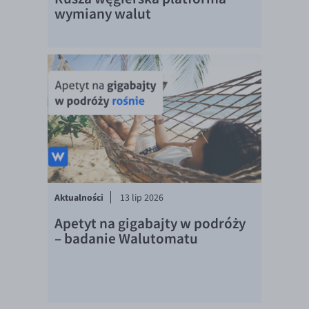
EUR/ILS
wymiany walut
EUR/JPY
EUR/NZD
EUR/RON
EUR/SGD
EUR/TRY
EUR/ZAR
GBP/USD
USD/CHF
Aktualności
13 lip 2026
GBP/CHF
Apetyt na gigabajty w podróży
– badanie Walutomatu