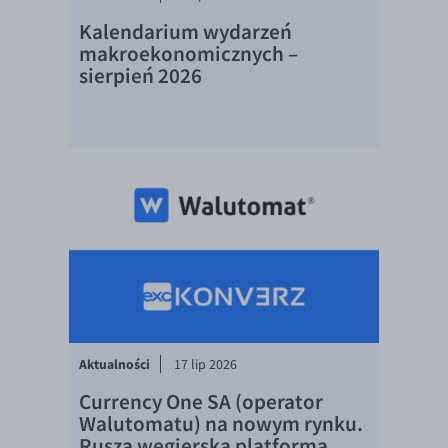
Kalendarium wydarzeń
EUR/USD
makroekonomicznych –
EUR/GBP
sierpień 2026
EUR/CHF
EUR/CZK
EUR/DKK
EUR/NOK
EUR/SEK
EUR/AUD
EUR/BGN
EUR/CAD
EUR/CNY
Aktualności
17 lip 2026
EUR/HKD
Currency One SA (operator
Walutomatu) na nowym rynku.
EUR/HUF
Rusza węgierska platforma