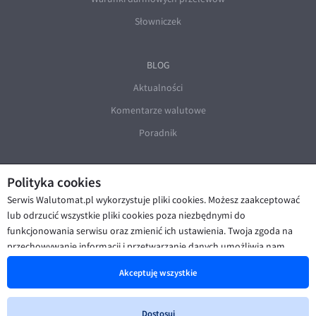
Słowniczek
BLOG
Aktualności
Komentarze walutowe
Poradnik
Polityka cookies
Serwis Walutomat.pl wykorzystuje pliki cookies. Możesz zaakceptować
lub odrzucić wszystkie pliki cookies poza niezbędnymi do
funkcjonowania serwisu oraz zmienić ich ustawienia. Twoja zgoda na
© Walutomat 2026
|
Regulaminy
|
przechowywanie informacji i przetwarzanie danych umożliwia nam
Polityka prywatności i cookies
|
Deklaracja dostępności
poprawę funkcjonalności strony oraz prezentowanie Ci
Akceptuję wszystkie
spersonalizowanych treści i reklam. Więcej informacji znajdziesz w naszej
Polityce cookies
.
Dostosuj