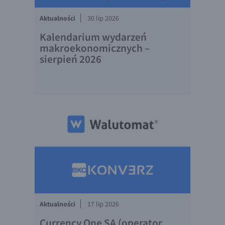
EUR/USD
Aktualności
30 lip 2026
EUR/GBP
Kalendarium wydarzeń
makroekonomicznych –
EUR/CHF
sierpień 2026
EUR/CZK
EUR/DKK
EUR/NOK
EUR/SEK
EUR/AUD
EUR/BGN
EUR/CAD
EUR/CNY
EUR/HKD
Aktualności
17 lip 2026
EUR/HUF
Currency One SA (operator