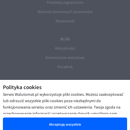
Przelewy zagraniczne
Warunki darmowych przelewów
Słowniczek
BLOG
Aktualności
Komentarze walutowe
Poradnik
Polityka cookies
Serwis Walutomat.pl wykorzystuje pliki cookies. Możesz zaakceptować
lub odrzucić wszystkie pliki cookies poza niezbędnymi do
funkcjonowania serwisu oraz zmienić ich ustawienia. Twoja zgoda na
© Walutomat 2026
|
Regulaminy
|
przechowywanie informacji i przetwarzanie danych umożliwia nam
Polityka prywatności i cookies
|
Deklaracja dostępności
poprawę funkcjonalności strony oraz prezentowanie Ci
Akceptuję wszystkie
spersonalizowanych treści i reklam. Więcej informacji znajdziesz w naszej