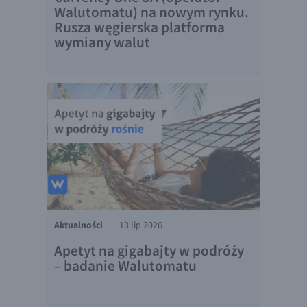
EUR/ILS
Walutomatu) na nowym rynku.
Rusza węgierska platforma
EUR/JPY
wymiany walut
EUR/NZD
EUR/RON
EUR/SGD
EUR/TRY
EUR/ZAR
GBP/USD
USD/CHF
GBP/CHF
Aktualności
13 lip 2026
Apetyt na gigabajty w podróży
– badanie Walutomatu