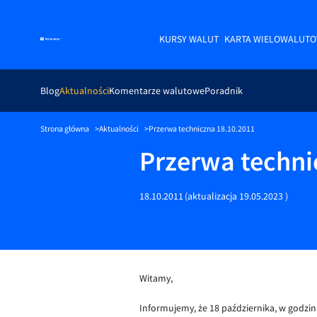
KURSY WALUT
KARTA WIELOWALUT
Blog
Aktualności
Komentarze walutowe
Poradnik
Strona główna
Aktualności
Przerwa techniczna 18.10.2011
Przerwa techni
18.10.2011
(aktualizacja
19.05.2023
)
Witamy,
Informujemy, że 18 października, w godzi