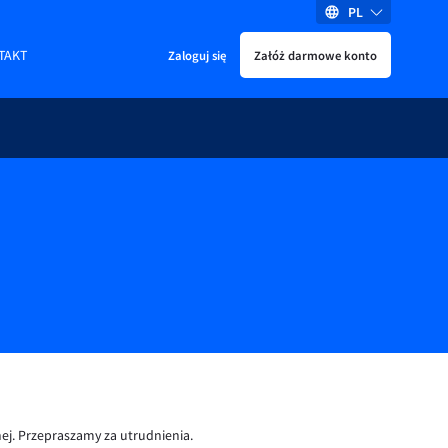
PL
TAKT
Zaloguj się
Załóż darmowe konto
ej. Przepraszamy za utrudnienia.