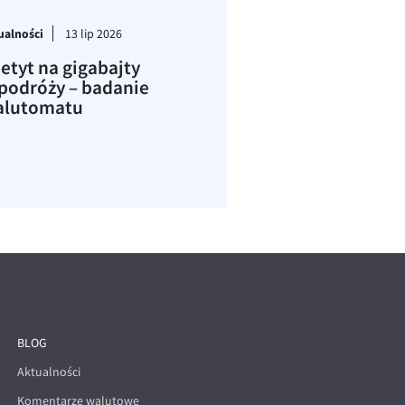
ualności
13 lip 2026
etyt na gigabajty
podróży – badanie
lutomatu
BLOG
Aktualności
Komentarze walutowe