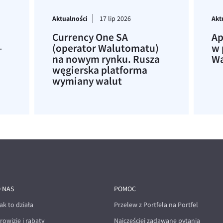
Aktualności
Akt
17 lip 2026
Currency One SA
Ap
–
(operator Walutomatu)
w 
na nowym rynku. Rusza
Wa
węgierska platforma
wymiany walut
 NAS
POMOC
ak to działa
Przelew z Portfela na Portfel
rowizje i rabaty
Najczęściej zadawane pytania