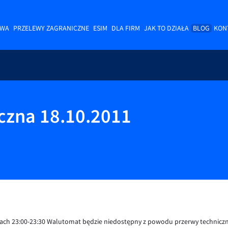
OWA
PRZELEWY ZAGRANICZNE
ESIM
DLA FIRM
JAK TO DZIAŁA
BLOG
KON
czna 18.10.2011
nach 23:00-23:30 Walutomat będzie niedostępny z powodu przerwy techniczn