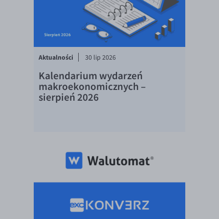
EUR/ILS
EUR/JPY
EUR/NZD
EUR/RON
Aktualności
30 lip 2026
EUR/SGD
Kalendarium wydarzeń
makroekonomicznych –
EUR/TRY
sierpień 2026
EUR/ZAR
GBP/USD
USD/CHF
GBP/CHF