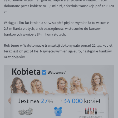
są to jednak wcale mali gracze. Najwyższe zlecenie w Walutomacie
Inne pary walutowe
Aplikacja mobilna
Poradnik
dokonane przez kobietę to 1,3 mln zł, a średnia transakcja pań to 6120
zł.
KONTAKT
Bezpieczeństwo
AUD/PLN
Pomoc
Kontakt
BGN/PLN
W ciągu kilku lat istnienia serwisu płeć piękna wymieniła tu w sumie
PL
2,8 miliarda złotych, a ich oszczędności w stosunku do kursów
Dla mediów
CAD/PLN
Pomoc
bankowych wyniosły 84 miliony złotych.
CNY/PLN
FAQ
Rok temu w Walutomacie transakcji dokonywało ponad 22 tys. kobiet,
HKD/PLN
Konto i opłaty
teraz jest ich już 34 tys. Najwięcej wymieniają euro, następnie franków
HUF/PLN
Wymiana walut
oraz dolarów.
ILS/PLN
Banki i przelewy
JPY/PLN
Przelewy zagraniczne
NZD/PLN
Słowniczek
RON/PLN
SGD/PLN
TRY/PLN
ZAR/PLN