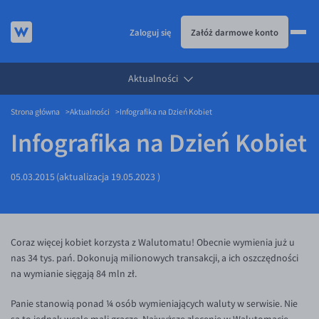
Zaloguj się
Załóż darmowe konto
Aktualności
KURSY WALUT
Strona główna
Aktualności
Infografika na Dzień Kobiet
KARTA WIELOWALUTOWA
Kursy walut
Infografika na Dzień Kobiet
PRZELEWY ZAGRANICZNE
EUR/PLN
Karta wielowalutowa
ESIM
USD/PLN
Visa Benefit
05.03.2015
(aktualizacja
19.05.2023
)
DLA FIRM
CHF/PLN
JAK TO DZIAŁA
GBP/PLN
Dla firm
BLOG
CZK/PLN
API dla biznesu
Jak to działa
Coraz więcej kobiet korzysta z Walutomatu! Obecnie wymienia już u
nas 34 tys. pań. Dokonują milionowych transakcji, a ich oszczędności
DKK/PLN
Partnerstwa
Prowizje i rabaty
Blog
na wymianie sięgają 84 mln zł.
NOK/PLN
Walutomat Business
Metody płatności
Aktualności
Panie stanowią ponad ¼ osób wymieniających waluty w serwisie. Nie
SEK/PLN
Program Afiliacyjny
Banki i przelewy
Komentarze walutowe