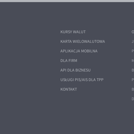
KURSY WALUT
O
KARTA WIELOWALUTOWA
J
APLIKACJA MOBILNA
P
DLA FIRM
M
API DLA BIZNESU
B
USŁUGI PIS/AIS DLA TPP
P
KONTAKT
B
D