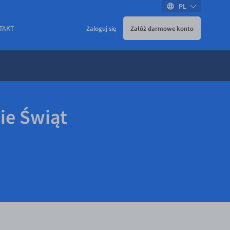
PL
TAKT
Zaloguj się
Załóż darmowe konto
ie Świąt