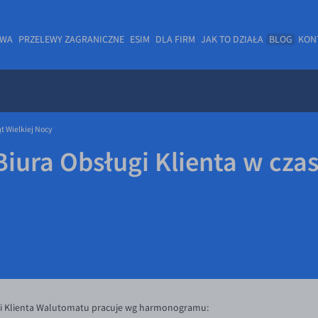
OWA
PRZELEWY ZAGRANICZNE
ESIM
DLA FIRM
JAK TO DZIAŁA
BLOG
KON
ąt Wielkiej Nocy
iura Obsługi Klienta w czas
gi Klienta Walutomatu pracuje wg harmonogramu: