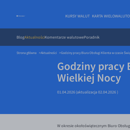
KURSY WALUT
KARTA WIELOWALUT
Blog
Aktualności
Komentarze walutowe
Poradnik
Strona główna
Aktualności
Godziny pracy Biura Obsługi Klienta w czasie Świ
Godziny pracy B
Wielkiej Nocy
01.04.2026
(aktualizacja
02.04.2026
)
W okresie okołoświątecznym Biuro Obsłu