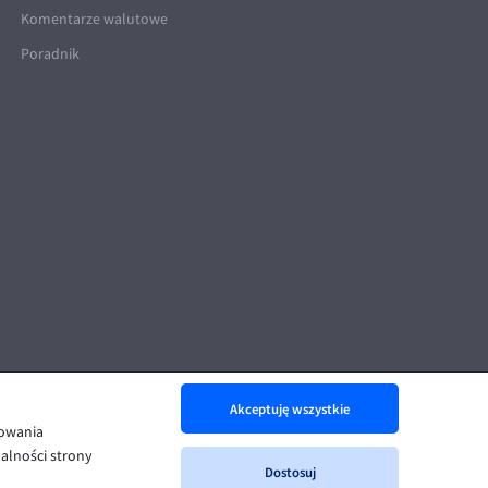
Komentarze walutowe
Poradnik
Akceptuję wszystkie
nowania
alności strony
Dostosuj