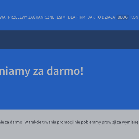
OWA
PRZELEWY ZAGRANICZNE
ESIM
DLA FIRM
JAK TO DZIAŁA
BLOG
KON
niamy za darmo!
e za darmo! W trakcie trwania promocji nie pobieramy prowizji za wymianę