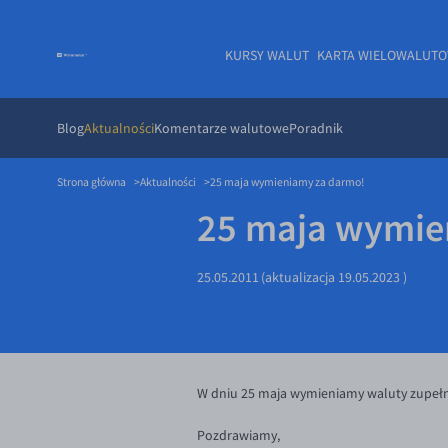
KURSY WALUT
KARTA WIELOWALUT
Blog
Aktualności
Komentarze walutowe
Poradnik
Strona główna
Aktualności
25 maja wymieniamy za darmo!
25 maja wymie
25.05.2011
(aktualizacja
19.05.2023
)
W dniu 25 maja wymieniamy waluty zupełni
Pozdrawiamy,