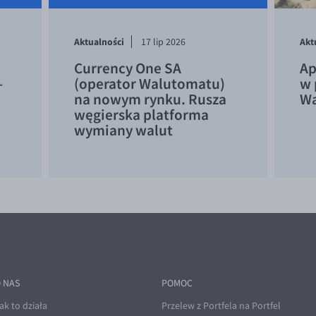
Aktualności
Akt
17 lip 2026
Currency One SA
Ap
–
(operator Walutomatu)
w 
na nowym rynku. Rusza
Wa
węgierska platforma
wymiany walut
 NAS
POMOC
ak to działa
Przelew z Portfela na Portfel