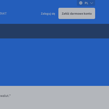
PL
TAKT
Zaloguj się
Załóż darmowe konto
 walut.*