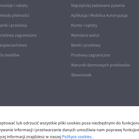
rowizje i rabaty
Najczęściej zadawane pytania
etody płatności
Aplikacja i Mobilna Autoryzacja
anki i przelewy
Konto i opłaty
rzelewy zagraniczne
Wymiana walut
ezpieczeństwo
Banki i przelewy
la mediów
Przelewy zagraniczne
Warunki darmowych przelewów
Słowniczek
ceptować lub odrzucić wszystkie pliki cookies poza niezbędnymi do funkcjo
Polityka prywatności i cookies
|
Deklaracja dostępności
wywanie informacji i przetwarzanie danych umożliwia nam poprawę funkcjon
cej informacji znajdziesz w naszej
Polityce cookies
.