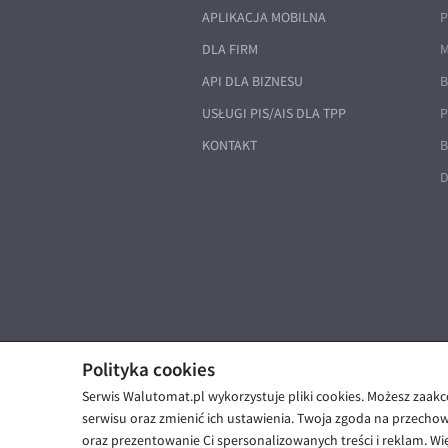
APLIKACJA MOBILNA
P
DLA FIRM
M
API DLA BIZNESU
B
USŁUGI PIS/AIS DLA TPP
P
KONTAKT
B
D
Polityka cookies
Serwis Walutomat.pl wykorzystuje pliki cookies. Możesz zaak
© Walutomat 2026
|
Regulaminy
|
serwisu oraz zmienić ich ustawienia. Twoja zgoda na przecho
oraz prezentowanie Ci spersonalizowanych treści i reklam. Wię