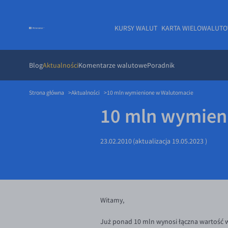
KURSY WALUT
KARTA WIELOWALUT
Blog
Aktualności
Komentarze walutowe
Poradnik
Strona główna
Aktualności
10 mln wymienione w Walutomacie
10 mln wymien
23.02.2010
(aktualizacja
19.05.2023
)
Witamy,
Już ponad 10 mln wynosi łączna wartość 