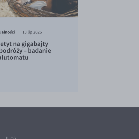
ualności
13 lip 2026
etyt na gigabajty
podróży – badanie
lutomatu
BLOG