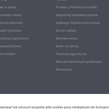
ak to działa
Przelew z Portfela na Portfel
rowizje i rabaty
Najczęściej zadawane pytania
etody płatności
Aplikacja i Mobilna Autoryzacja
anki i przelewy
Konto i opłaty
rzelewy zagraniczne
Wymiana walut
ezpieczeństwo
Banki i przelewy
la mediów
Przelewy zagraniczne
Warunki darmowych przelewów
Słowniczek
ceptować lub odrzucić wszystkie pliki cookies poza niezbędnymi do funkcjo