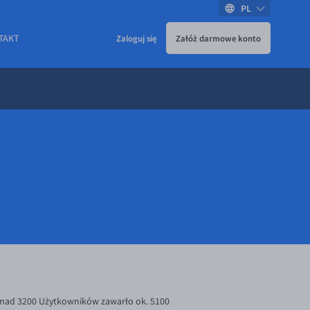
PL
TAKT
Zaloguj się
Załóż darmowe konto
onad 3200 Użytkowników zawarło ok. 5100