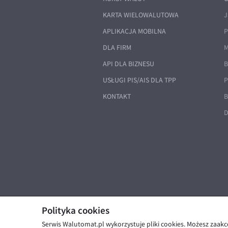
KARTA WIELOWALUTOWA
J
APLIKACJA MOBILNA
P
DLA FIRM
M
API DLA BIZNESU
B
USŁUGI PIS/AIS DLA TPP
P
KONTAKT
B
D
Polityka cookies
Serwis Walutomat.pl wykorzystuje pliki cookies. Możesz zaak