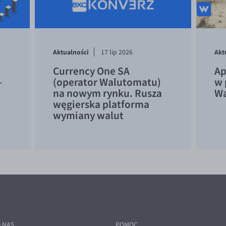
Aktualności
Akt
17 lip 2026
Currency One SA
Ap
–
(operator Walutomatu)
w 
na nowym rynku. Rusza
Wa
węgierska platforma
wymiany walut
 NAS
POMOC