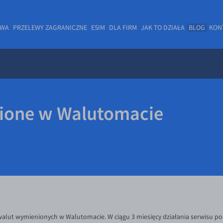
OWA
PRZELEWY ZAGRANICZNE
ESIM
DLA FIRM
JAK TO DZIAŁA
BLOG
KON
ione w Walutomacie
walut wymienionych w Walutomacie. W ciągu 3 miesięcy działania serwisu p