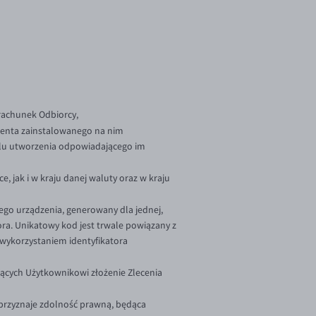
rachunek Odbiorcy,
centa zainstalowanego na nim
elu utworzenia odpowiadającego im
 jak i w kraju danej waluty oraz w kraju
go urządzenia, generowany dla jednej,
a. Unikatowy kod jest trwale powiązany z
wykorzystaniem identyfikatora
jących Użytkownikowi złożenie Zlecenia
 przyznaje zdolność prawną, będąca