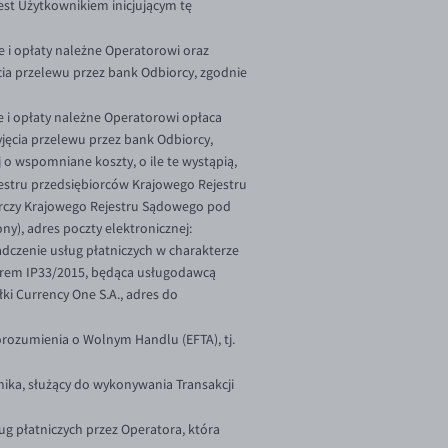
est Użytkownikiem inicjującym tę
 i opłaty należne Operatorowi oraz
a przelewu przez bank Odbiorcy, zgodnie
 i opłaty należne Operatorowi opłaca
jęcia przelewu przez bank Odbiorcy,
 o wspomniane koszty, o ile te wystąpią,
jestru przedsiębiorców Krajowego Rejestru
rczy Krajowego Rejestru Sądowego pod
y), adres poczty elektronicznej:
dczenie usług płatniczych w charakterze
merem IP33/2015, będąca usługodawcą
i Currency One S.A., adres do
rozumienia o Wolnym Handlu (EFTA), tj.
ika, służący do wykonywania Transakcji
ug płatniczych przez Operatora, która