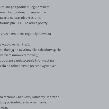
rozumianego zgodnie z Regulaminem
kownika, zgodnej z przepisami o
awarta na czas nieokreślony.
formie pliku PDF na adres poczty
 złożeniem przez tego Użytkownika
akceptował ich treść;
y nakładają na Użytkownika taki obowiązek;
 zawarciem umowy ramowej);
, poprzez zamieszczenie informacji na
pozwala na odtworzenie przechowywanych
 na rachunek bankowy Odbiorcy Operator
sługę pośredniczenia w wymianie.
rwisu.