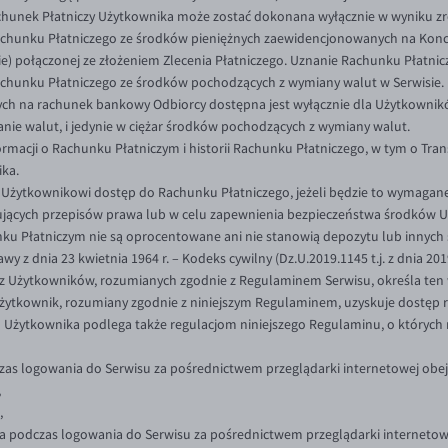
hunek Płatniczy Użytkownika może zostać dokonana wyłącznie w wyniku zre
Rachunku Płatniczego ze środków pieniężnych zaewidencjonowanych na Konci
ie) połączonej ze złożeniem Zlecenia Płatniczego. Uznanie Rachunku Płatni
Rachunku Płatniczego ze środków pochodzących z wymiany walut w Serwisie.
ch na rachunek bankowy Odbiorcy dostępna jest wyłącznie dla Użytkowników
nie walut, i jedynie w ciężar środków pochodzących z wymiany walut.
rmacji o Rachunku Płatniczym i historii Rachunku Płatniczego, w tym o Tr
ka.
Użytkownikowi dostęp do Rachunku Płatniczego, jeżeli będzie to wymagane
ujących przepisów prawa lub w celu zapewnienia bezpieczeństwa środków U
nku Płatniczym nie są oprocentowane ani nie stanowią depozytu lub innych
y z dnia 23 kwietnia 1964 r. – Kodeks cywilny (Dz.U.2019.1145 t.j. z dnia 201
 Użytkowników, rozumianych zgodnie z Regulaminem Serwisu, określa ten w
 Użytkownik, rozumiany zgodnie z niniejszym Regulaminem, uzyskuje dostęp 
o Użytkownika podlega także regulacjom niniejszego Regulaminu, o których
zas logowania do Serwisu za pośrednictwem przeglądarki internetowej obe
,
,
a podczas logowania do Serwisu za pośrednictwem przeglądarki internetow