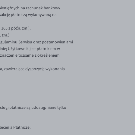
w pieniężnych na rachunek bankowy
nsakcję płatniczą wykonywaną na
 165 z późn. zm.),
. zm.),
Regulaminu Serwisu oraz postanowieniami
nie; Użytkownik jest płatnikiem w
ę znaczenie tożsame z określeniem
, zawierające dyspozycję wykonania
ługi płatnicze są udostępniane tylko
ecenia Płatnicze;