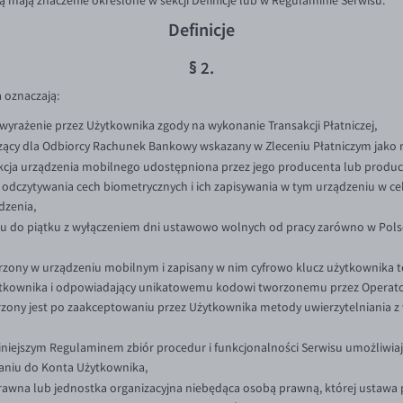
rą mają znaczenie określone w sekcji Definicje lub w Regulaminie Serwisu.
Definicje
§ 2.
 oznaczają:
wyrażenie przez Użytkownika zgody na wykonanie Transakcji Płatniczej,
ący dla Odbiorcy Rachunek Bankowy wskazany w Zleceniu Płatniczym jako 
kcja urządzenia mobilnego udostępniona przez jego producenta lub produ
dczytywania cech biometrycznych i ich zapisywania w tym urządzeniu w c
dzenia,
u do piątku z wyłączeniem dni ustawowo wolnych od pracy zarówno w Polsce,
zony w urządzeniu mobilnym i zapisany w nim cyfrowo klucz użytkownika te
ytkownika i odpowiadający unikatowemu kodowi tworzonemu przez Operator
zony jest po zaakceptowaniu przez Użytkownika metody uwierzytelniania z 
iniejszym Regulaminem zbiór procedur i funkcjonalności Serwisu umożliwia
aniu do Konta Użytkownika,
rawna lub jednostka organizacyjna niebędąca osobą prawną, której ustawa