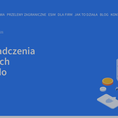
OWA
PRZELEWY ZAGRANICZNE
ESIM
DLA FIRM
JAK TO DZIAŁA
BLOG
KON
021
adczenia
ych
do