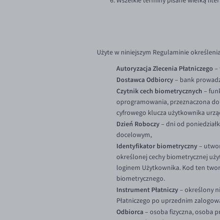
Wszelkie terminy pisane wielką lite
Użyte w niniejszym Regulaminie określenia
Autoryzacja Zlecenia Płatniczego
– 
Dostawca Odbiorcy
– bank prowadz
Czytnik cech biometrycznych
– fun
oprogramowania, przeznaczona do o
cyfrowego klucza użytkownika urzą
Dzień Roboczy
– dni od poniedziałk
docelowym,
Identyfikator biometryczny
– utwor
określonej cechy biometrycznej uż
loginem Użytkownika. Kod ten twor
biometrycznego.
Instrument Płatniczy
– określony n
Płatniczego po uprzednim zalogow
Odbiorca
– osoba fizyczna, osoba p