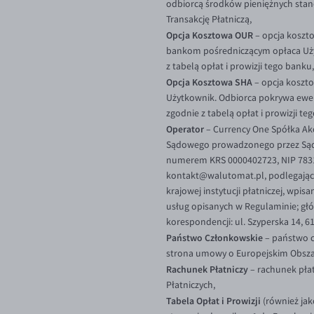
odbiorcą środków pieniężnych stano
Transakcję Płatniczą,
Opcja Kosztowa OUR
– opcja koszto
bankom pośredniczącym opłaca Użyt
z tabelą opłat i prowizji tego banku,
Opcja Kosztowa SHA
– opcja koszto
Użytkownik. Odbiorca pokrywa ewent
zgodnie z tabelą opłat i prowizji t
Operator
– Currency One Spółka Akc
Sądowego prowadzonego przez Sąd 
numerem KRS 0000402723, NIP 783168
kontakt@walutomat.pl, podlegająca
krajowej instytucji płatniczej, w
usług opisanych w Regulaminie; głó
korespondencji: ul. Szyperska 14, 6
Państwo Członkowskie
– państwo c
strona umowy o Europejskim Obsz
Rachunek Płatniczy
– rachunek płat
Płatniczych,
Tabela Opłat i Prowizji
(również ja