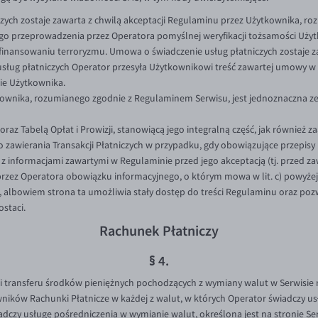
zych zostaje zawarta z chwilą akceptacji Regulaminu przez Użytkownika, 
o przeprowadzenia przez Operatora pomyślnej weryfikacji tożsamości Użyt
i finansowaniu terroryzmu. Umowa o świadczenie usług płatniczych zostaje z
sług płatniczych Operator przesyła Użytkownikowi treść zawartej umowy w 
ie Użytkownika.
ownika, rozumianego zgodnie z Regulaminem Serwisu, jest jednoznaczna ze
az Tabelą Opłat i Prowizji, stanowiącą jego integralną część, jak również za
o zawierania Transakcji Płatniczych w przypadku, gdy obowiązujące przepis
 z informacjami zawartymi w Regulaminie przed jego akceptacją (tj. przed
przez Operatora obowiązku informacyjnego, o którym mowa w lit. c) powyżej
u, albowiem strona ta umożliwia stały dostęp do treści Regulaminu oraz 
ostaci.
Rachunek Płatniczy
§ 4.
 transferu środków pieniężnych pochodzących z wymiany walut w Serwisie
wników Rachunki Płatnicze w każdej z walut, w których Operator świadczy u
adczy usługę pośredniczenia w wymianie walut, określona jest na stronie Se