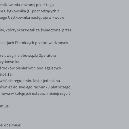
alizowania złożonej przez tego
e Użytkownika (tj. pochodzących z
czego Użytkownika następuje w kwocie
, którzy skorzystali ze świadczonej przez
ansakcjach Płatniczych przeprowadzonych
 z uwagi na obowiązki Operatora
żytkownika.
 środków pieniężnych podlegających
9.06.19)
łaśnie regulamin. Mając jednak na
również do swojego rachunku płatniczego,
 mowa w kolejnych ustępach niniejszego §
jmuje:
ej obejmuje: