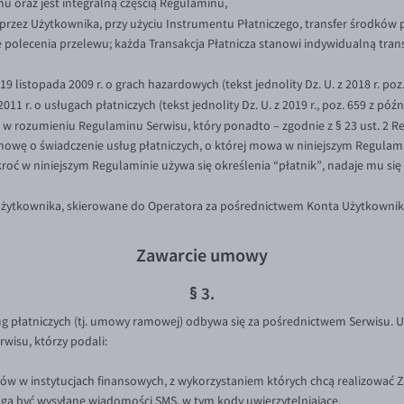
u oraz jest integralną częścią Regulaminu,
 przez Użytkownika, przy użyciu Instrumentu Płatniczego, transfer środkó
 polecenia przelewu; każda Transakcja Płatnicza stanowi indywidualną tra
19 listopada 2009 r. o grach hazardowych (tekst jednolity Dz. U. z 2018 r. poz.
011 r. o usługach płatniczych (tekst jednolity Dz. U. z 2019 r., poz. 659 z późn
w rozumieniu Regulaminu Serwisu, który ponadto – zgodnie z § 23 ust. 2 
owę o świadczenie usług płatniczych, o której mowa w niniejszym Regulami
roć w niniejszym Regulaminie używa się określenia “płatnik”, nadaje mu si
żytkownika, skierowane do Operatora za pośrednictwem Konta Użytkownika
Zawarcie umowy
§ 3.
 płatniczych (tj. umowy ramowej) odbywa się za pośrednictwem Serwisu. Us
isu, którzy podali:
 w instytucjach finansowych, z wykorzystaniem których chcą realizować Zl
gą być wysyłane wiadomości SMS, w tym kody uwierzytelniające.