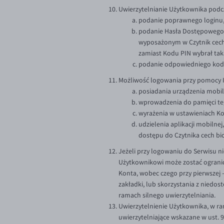
Uwierzytelnianie Użytkownika podc
podanie poprawnego loginu
podanie Hasła Dostępowego 
wyposażonym w Czytnik cech
zamiast Kodu PIN wybrał tak
podanie odpowiedniego kodu
Możliwość logowania przy pomocy 
posiadania urządzenia mobil
wprowadzenia do pamięci teg
wyrażenia w ustawieniach Ko
udzielenia aplikacji mobiln
dostępu do Czytnika cech bi
Jeżeli przy logowaniu do Serwisu n
Użytkownikowi może zostać ogranicz
Konta, wobec czego przy pierwszej 
zakładki, lub skorzystania z nied
ramach silnego uwierzytelniania.
Uwierzytelnienie Użytkownika, w r
uwierzytelniające wskazane w ust. 9 