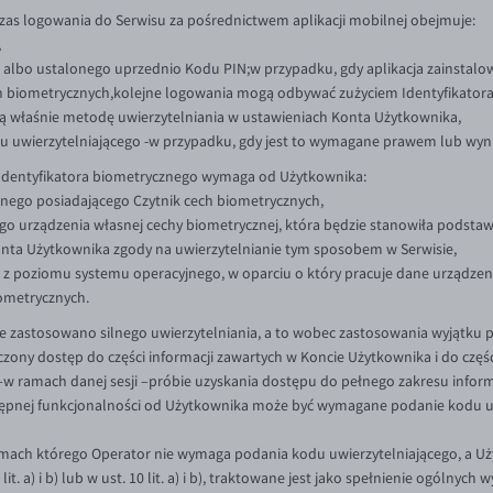
zas logowania do Serwisu za pośrednictwem aplikacji mobilnej obejmuje:
,
albo ustalonego uprzednio Kodu PIN;w przypadku, gdy aplikacja zainstalo
 biometrycznych,kolejne logowania mogą odbywać zużyciem Identyfikatora 
ą właśnie metodę uwierzytelniania w ustawieniach Konta Użytkownika,
 uwierzytelniającego -w przypadku, gdy jest to wymagane prawem lub wyn
Identyfikatora biometrycznego wymaga od Użytkownika:
nego posiadającego Czytnik cech biometrycznych,
o urządzenia własnej cechy biometrycznej, która będzie stanowiła podstawę
nta Użytkownika zgody na uwierzytelnianie tym sposobem w Serwisie,
ej, z poziomu systemu operacyjnego, w oparciu o który pracuje dane urząd
ometrycznych.
ie zastosowano silnego uwierzytelniania, a to wobec zastosowania wyjątku 
ony dostęp do części informacji zawartych w Koncie Użytkownika i do częśc
–w ramach danej sesji –próbie uzyskania dostępu do pełnego zakresu informa
ostępnej funkcjonalności od Użytkownika może być wymagane podanie kodu
amach którego Operator nie wymaga podania kodu uwierzytelniającego, a Uż
lit. a) i b) lub w ust. 10 lit. a) i b), traktowane jest jako spełnienie ogólny