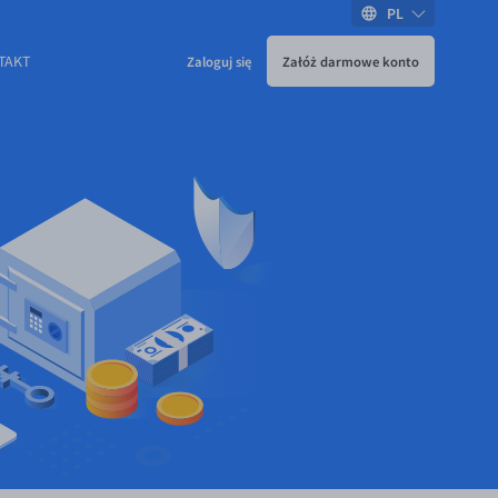
PL
TAKT
Zaloguj się
Załóż darmowe konto