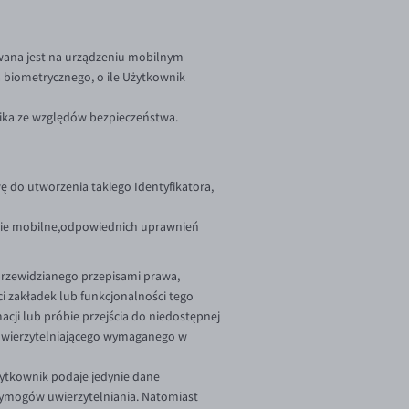
wana jest na urządzeniu mobilnym
biometrycznego, o ile Użytkownik
ika ze względów bezpieczeństwa.
 do utworzenia takiego Identyfikatora,
zenie mobilne,odpowiednich uprawnień
przewidzianego przepisami prawa,
i zakładek lub funkcjonalności tego
cji lub próbie przejścia do niedostępnej
 uwierzytelniającego wymaganego w
ytkownik podaje jedynie dane
ch wymogów uwierzytelniania. Natomiast