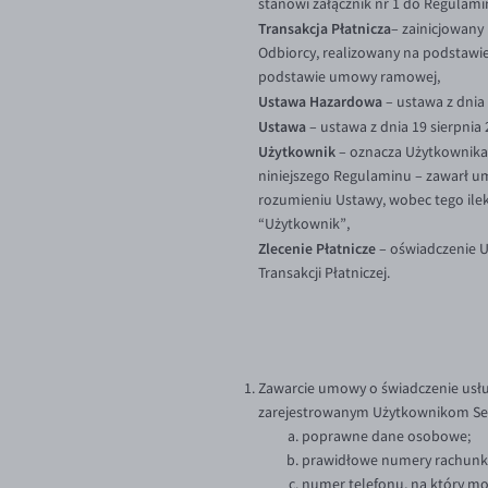
stanowi załącznik nr 1 do Regulamin
Transakcja Płatnicza
– zainicjowany
Odbiorcy, realizowany na podstawie
podstawie umowy ramowej,
Ustawa Hazardowa
– ustawa z dnia 
Ustawa
– ustawa z dnia 19 sierpnia 2
Użytkownik
– oznacza Użytkownika 
niniejszego Regulaminu – zawarł um
rozumieniu Ustawy, wobec tego ilek
“Użytkownik”,
Zlecenie Płatnicze
– oświadczenie U
Transakcji Płatniczej.
Zawarcie umowy o świadczenie usług
zarejestrowanym Użytkownikom Serw
poprawne dane osobowe;
prawidłowe numery rachunków
numer telefonu, na który mo