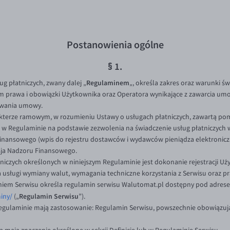
Postanowienia ogólne
§ 1.
Regulaminem
ug płatniczych, zwany dalej „
„, określa zakres oraz warunki ś
m prawa i obowiązki Użytkownika oraz Operatora wynikające z zawarcia umo
zywania umowy.
terze ramowym, w rozumieniu Ustawy o usługach płatniczych, zawartą po
w Regulaminie na podstawie zezwolenia na świadczenie usług płatniczych w c
inansowego (wpis do rejestru dostawców i wydawców pieniądza elektroni
sja Nadzoru Finansowego.
niczych określonych w niniejszym Regulaminie jest dokonanie rejestracji Uży
 usługi wymiany walut, wymagania techniczne korzystania z Serwisu oraz p
niem Serwisu określa regulamin serwisu Walutomat.pl dostępny pod adres
Regulamin Serwisu
iny/
(„
”).
gulaminie mają zastosowanie: Regulamin Serwisu, powszechnie obowiązują